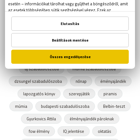
szabadulószoba Budapest
Einstein
lánybúcsú
emberkereskedelem
sodoku
élményfestés
mikulás
mikulás csoki
szabadulószoba játék
élmény ajándékba
páros festés
aktív kikapcsolódás
kooperatív társasjáték
új szabadulószoba
múmia szabadulószoba
dzsungel szabadulószoba
nőnap
éményajándék
lapozgatós könyv
szerepjáték
piramis
múmia
budapesti szabadulószoba
Belbin-teszt
Gyurkovics Attila
élményajándék pároknak
fow élmény
IQ jelentése
oktatás