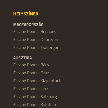
HELYSZÍNEK
MAGYARORSZÁG
Escape Rooms Budapest
Escape Rooms Debrecen
Escape Rooms Esztergom
AUSZTRIA
Escape Rooms Bécs
Escape Rooms Graz
Escape Rooms Klagenfurt
Escape Rooms Linz
Escape Rooms Salzburg
Escape Rooms Kufstein