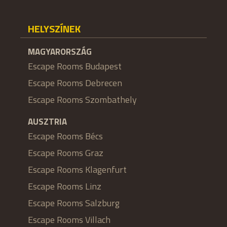
HELYSZÍNEK
MAGYARORSZÁG
Escape Rooms Budapest
Escape Rooms Debrecen
Escape Rooms Szombathely
AUSZTRIA
Escape Rooms Bécs
Escape Rooms Graz
Escape Rooms Klagenfurt
Escape Rooms Linz
Escape Rooms Salzburg
Escape Rooms Villach