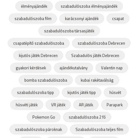
élményajándék
szabadulószoba élményajándék
szabadulószoba film
karácsonyi ajándék
csapat
szabadulószoba társasjáték
csapatépítő szabadulószoba
szabadulószoba Debrecen
kijutós játék Debrecen
Szabadulós játék Debrecen
gyakori kérdések
ajándékutalvány
Valentin nap
bomba szabadulószoba
kubai rakétaválság
szabadulószoba tipp
kijutós játék tipp
húsvét
húsvéti játék
VR játék
AR játék
Parapark
Pokemon Go
szabadulószoba 2 fő
szabadulószoba pároknak
Szabadulószoba teljes film