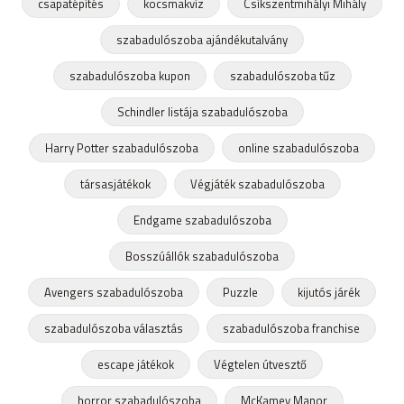
csapatépítés
kocsmakvíz
Csíkszentmihályi Mihály
szabadulószoba ajándékutalvány
szabadulószoba kupon
szabadulószoba tűz
Schindler listája szabadulószoba
Harry Potter szabadulószoba
online szabadulószoba
társasjátékok
Végjáték szabadulószoba
Endgame szabadulószoba
Bosszúállók szabadulószoba
Avengers szabadulószoba
Puzzle
kijutós járék
szabadulószoba választás
szabadulószoba franchise
escape játékok
Végtelen útvesztő
horror szabadulószoba
McKamey Manor