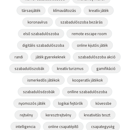
társasjáték
klímaváltozás
kreatív játék
koronavírus
szabadulószoba bezárás
első szabadulószoba
remote escape room
digitális szabadulószoba
online kijutós játék
randi
játék gyerekeknek
szabadulószoba akció
szabadulószobák
kreatív turizmus
gamifikáció
ismerkedős játékok
kooperatív játékok
szabadulósdzobák
onlline szabadulószoba
nyomozós játék
logikai fejtörők
kövessbe
rejtvény
keresztrejtvény
kreativitás teszt
intelligencia
online csapatépítő
csapategység