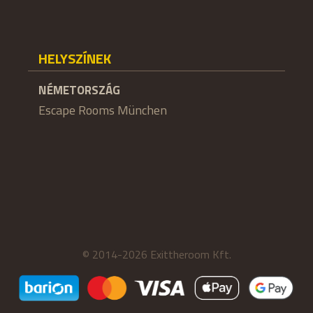
HELYSZÍNEK
NÉMETORSZÁG
Escape Rooms München
© 2014-2026 Exittheroom Kft.