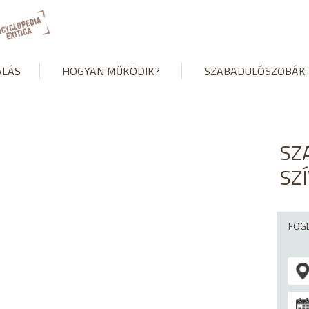
't match number of parameters in prepared statement in
/var/www
ALÁS
HOGYAN MŰKÖDIK?
SZABADULÓSZOBÁK
SZ
SZ
FOGL