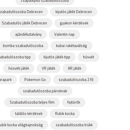
csapatépítő szabadulószoba
zabadulószoba Debrecen
kijutós játék Debrecen
Szabadulós játék Debrecen
gyakori kérdések
ajándékutalvány
Valentin nap
bomba szabadulószoba
kubai rakétaválság
abadulószoba tipp
kijutós játék tipp
húsvét
húsvéti játék
VR játék
AR játék
arapark
Pokemon Go
szabadulószoba 2 fő
szabadulószoba pároknak
Szabadulószoba teljes film
fejtörők
találós kérdések
Rubik kocka
ubik kocka világbajnokság
szabadulószoba trükk