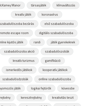
cKamey Manor
társasjáték
klímaváltozás
kreatív játék
koronavírus
szabadulószoba bezárás
első szabadulószoba
remote escape room
digitális szabadulószoba
nline kijutós játék
randi
játék gyerekeknek
szabadulószoba akció
szabadulószobák
kreatív turizmus
gamifikáció
ismerkedős játékok
kooperatív játékok
szabadulósdzobák
onlline szabadulószoba
nyomozós játék
logikai fejtörők
kövessbe
rejtvény
keresztrejtvény
kreativitás teszt