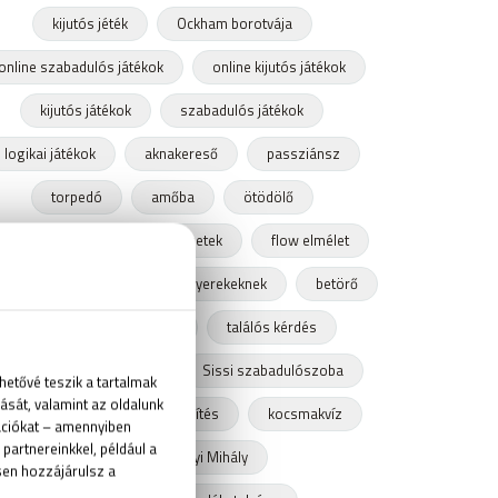
kijutós jéték
Ockham borotvája
online szabadulós játékok
online kijutós játékok
kijutós játékok
szabadulós játékok
logikai játékok
aknakereső
passziánsz
torpedó
amőba
ötödölő
problémamegoldás
idézetek
flow elmélet
rror
szabadulószoba gyerekeknek
betörő
iskolai szabadulószoba
találós kérdés
csapda
labirintus
Sissi szabadulószoba
out of the box
csapatépítés
kocsmakvíz
Csíkszentmihályi Mihály