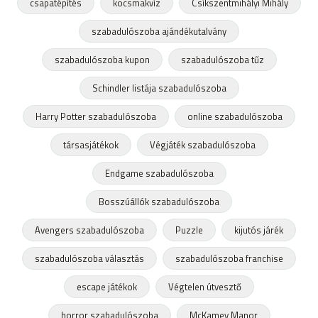
csapatépítés
kocsmakvíz
Csíkszentmihályi Mihály
szabadulószoba ajándékutalvány
szabadulószoba kupon
szabadulószoba tűz
Schindler listája szabadulószoba
Harry Potter szabadulószoba
online szabadulószoba
társasjátékok
Végjáték szabadulószoba
Endgame szabadulószoba
Bosszúállók szabadulószoba
Avengers szabadulószoba
Puzzle
kijutós járék
szabadulószoba választás
szabadulószoba franchise
escape játékok
Végtelen útvesztő
horror szabadulószoba
McKamey Manor