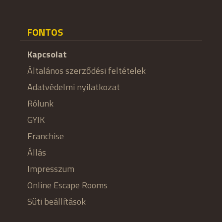
FONTOS
Kapcsolat
Általános szerződési feltételek
Adatvédelmi nyilatkozat
Rólunk
GYIK
Franchise
Állás
Impresszum
Online Escape Rooms
Süti beállítások