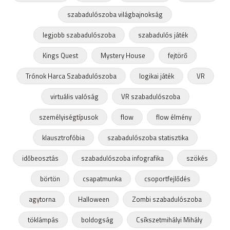
szabadulószoba világbajnokság
legjobb szabadulószoba
szabadulós játék
Kings Quest
Mystery House
fejtörő
Trónok Harca Szabadulószoba
logikai játék
VR
virtuális valóság
VR szabadulószoba
személyiségtípusok
flow
flow élmény
klausztrofóbia
szabadulószoba statisztika
időbeosztás
szabadulószoba infografika
szökés
börtön
csapatmunka
csoportfejlődés
agytorna
Halloween
Zombi szabadulószoba
töklámpás
boldogság
Csíkszetmihályi Mihály