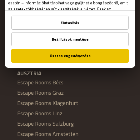
HELYSZÍNEK
MAGYARORSZÁG
Escape Rooms Budapest
Escape Rooms Debrecen
Escape Rooms Gyenesdiás
AUSZTRIA
Escape Rooms Bécs
Escape Rooms Graz
Escape Rooms Klagenfurt
Escape Rooms Linz
Escape Rooms Salzburg
Escape Rooms Amstetten