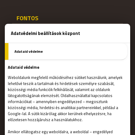
FONTOS
Kapcsolat
Általános szerződési feltételek
Adatvédelmi nyilatkozat
Rólunk
GYIK
Franchise
Állás
Impresszum
Online Escape Rooms
Süti beállítások