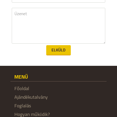
ELKÜLD
MENÜ
Főoldal
Ajándékutalvány
Foglalás
Hogyan működik?