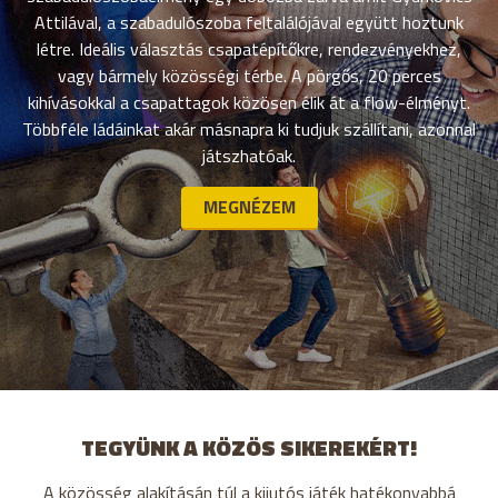
Attilával, a szabadulószoba feltalálójával együtt hoztunk
létre. Ideális választás csapatépítőkre, rendezvényekhez,
vagy bármely közösségi térbe. A pörgős, 20 perces
kihívásokkal a csapattagok közösen élik át a flow-élményt.
Többféle ládáinkat akár másnapra ki tudjuk szállítani, azonnal
játszhatóak.
MEGNÉZEM
TEGYÜNK A KÖZÖS SIKEREKÉRT!
A közösség alakításán túl a kijutós játék hatékonyabbá