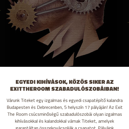
EGYEDI KIHÍVÁSOK, KÖZÖS SIKER AZ
EXITTHEROOM SZABADULÓSZOBÁIBAN!
Várunk Titeket egy izgalmas és egyedi csapatépítő kalandra
Budapesten és Debrecenben, 5 helyszín 17 pályáján! Az Exit
The Room csúcsminőségű szabadulószobái olyan izgalmas
kihívásokkal és kalandokkal várnak Titeket, amelyek
garantáltan összekovácsolják a csapatot. Pályáink