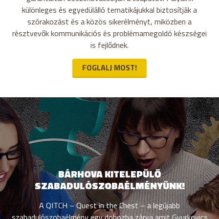
különleges és egyedülálló tematikájukkal biztosítják a
szórakozást és a közös sikerélményt, miközben a
résztvevők kommunikációs és problémamegoldó készségei
is fejlődnek.
FOGLALJ MOST!
BÁRHOVA KITELEPÜLŐ
SZABADULÓSZOBAÉLMÉNYÜNK!
A QITCH – Quest in the Chest – a legújabb
szabadulószobaélmény egy dobozba zárva amit Gyurkovics