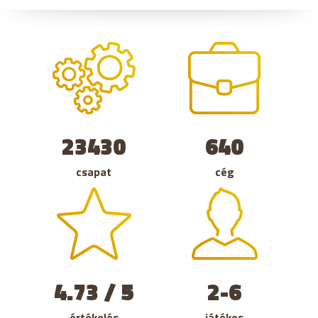
23430
640
csapat
cég
4.73 / 5
2-6
értékelés
játékos