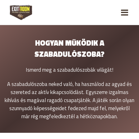
HOGYAN MŰKÖDIK A
SZABADULÓSZOBA?
Ismerd meg a szabadulószobák világát!
A szabadulószoba neked való, ha használod az agyad és
szereted az aktív kikapcsolódást. Egyszerre izgalmas
kihívás és magával ragadó csapatjáték. A játék során olyan
szunnyadó képességeidet fedezed majd fel, melyekről
már rég megfeledkeztél a hétköznapokban.