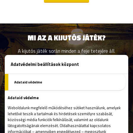
MI AZ A KIJUTÓS JÁTÉK?
A kijutós játék során minden a feje tetejére áll.
Olyan feladványok sora kerül eléd, melyek
megoldásához egy kicsit másképp kell használni az
agyad, mint teszed azt a hétköznapokon. Minden
mindennel összefügg, a feladatod az, hogy olvass
a sorok között, megtaláld és értelmezd a
nyomokat, melyek felbukkannak a
szabadulószobákban. A játék emellett igazi
csapatmunka, mely során nem csak a benned
szunnyadó képességekre, hanem társaid rejtett
értékeire is fény derül.