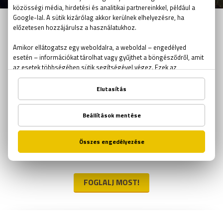
MIÉRT AZ EXIT THE ROOM?
A célunk az volt, hogy ne csak szabadulószobákat, hanem
olyan történeteket kreáljunk, melyeknek mi is szívesen
részeseivé válnánk. Mi magunk is fanatikus játékosok
vagyunk, a szabadulószobák rabjai. Olyan játékokat
készítettünk, melyekbe tudásunk és tapasztalatunk
legjavát adtuk. Izgalmas fordulatok és lenyűgöző
effektek garantálják szórakozásod és azt, hogy teljesen
beleéled magad a történetbe.
FOGLALJ MOST!