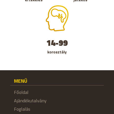
14-99
korosztály
MENÜ
Főoldal
Ajándékutalvány
Foglalás