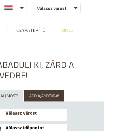
Válassz várost
/exittheroom.hu/web/libraries/MysqliDb.php
on line
1609
CSAPATÉPÍTŐ
BLOG
ABADULJ KI, ZÁRD A
ÍVEDBE!
ALJ MOST!
ADD AJÁNDÉKBA!