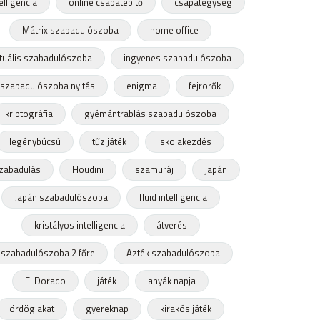
elligencia
online csapatépítő
csapategység
Mátrix szabadulószoba
home office
rtuális szabadulószoba
ingyenes szabadulószoba
szabadulószoba nyitás
enigma
fejrörők
kriptográfia
gyémántrablás szabadulószoba
legénybúcsú
tűzijáték
iskolakezdés
zabadulás
Houdini
szamuráj
japán
Japán szabadulószoba
fluid intelligencia
kristályos intelligencia
átverés
szabadulószoba 2 főre
Azték szabadulószoba
El Dorado
játék
anyák napja
ördöglakat
gyereknap
kirakós játék