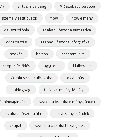
VR
virtuális valóság
VR szabadulószoba
személyiségtípusok
flow
flow élmény
klausztrofóbia
szabadulószoba statisztika
időbeosztás
szabadulószoba infografika
szökés
börtön
csapatmunka
csoportfejlődés
agytorna
Halloween
Zombi szabadulószoba
töklámpás
boldogság
Csíkszetmihályi Mihály
élményajándék
szabadulószoba élményajándék
szabadulószoba film
karácsonyi ajándék
csapat
szabadulószoba társasjáték