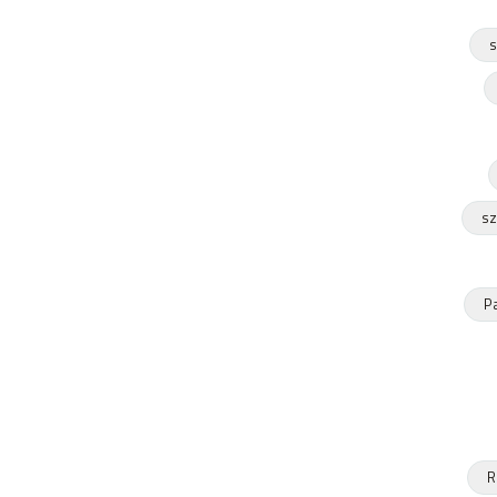
s
sz
P
R