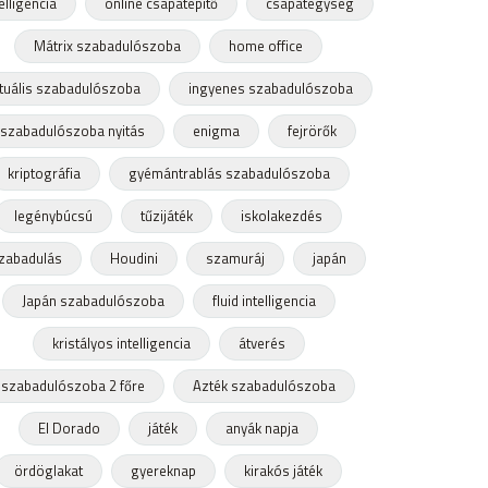
elligencia
online csapatépítő
csapategység
Mátrix szabadulószoba
home office
rtuális szabadulószoba
ingyenes szabadulószoba
szabadulószoba nyitás
enigma
fejrörők
kriptográfia
gyémántrablás szabadulószoba
legénybúcsú
tűzijáték
iskolakezdés
zabadulás
Houdini
szamuráj
japán
Japán szabadulószoba
fluid intelligencia
kristályos intelligencia
átverés
szabadulószoba 2 főre
Azték szabadulószoba
El Dorado
játék
anyák napja
ördöglakat
gyereknap
kirakós játék