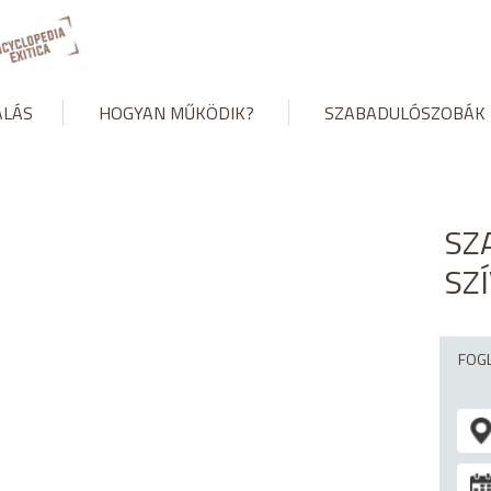
't match number of parameters in prepared statement in
/var/www
ALÁS
HOGYAN MŰKÖDIK?
SZABADULÓSZOBÁK
SZ
SZ
FOGL