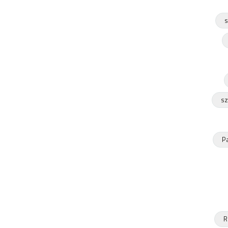
s
sz
P
R