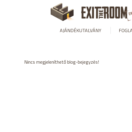
Warning
: mysqli_stmt::bind_param(): Number of variables doesn
AJÁNDÉKUTALVÁNY
FOGL
Nincs megjeleníthető blog-bejegyzés!