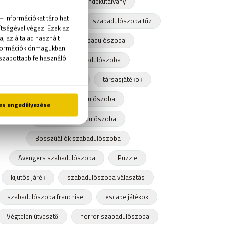
szabadulószoba ajándékutalvány
szabadulószoba kupon
szabadulószoba tűz
Schindler listája szabadulószoba
Harry Potter szabadulószoba
online szabadulószoba
társasjátékok
Végjáték szabadulószoba
Endgame szabadulószoba
Bosszúállók szabadulószoba
Avengers szabadulószoba
Puzzle
kijutós járék
szabadulószoba választás
szabadulószoba franchise
escape játékok
Végtelen útvesztő
horror szabadulószoba