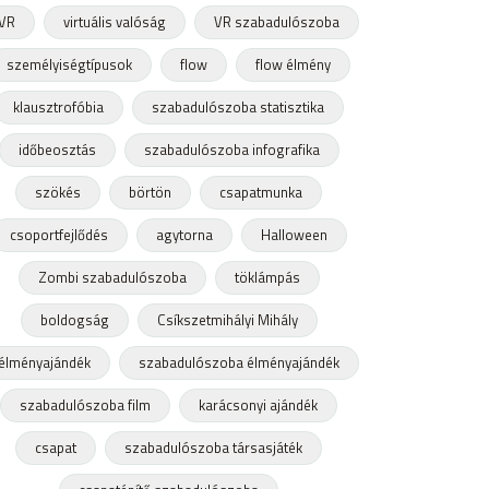
VR
virtuális valóság
VR szabadulószoba
személyiségtípusok
flow
flow élmény
klausztrofóbia
szabadulószoba statisztika
időbeosztás
szabadulószoba infografika
szökés
börtön
csapatmunka
csoportfejlődés
agytorna
Halloween
Zombi szabadulószoba
töklámpás
boldogság
Csíkszetmihályi Mihály
élményajándék
szabadulószoba élményajándék
szabadulószoba film
karácsonyi ajándék
csapat
szabadulószoba társasjáték