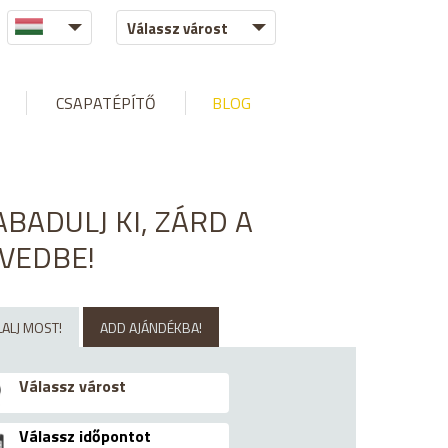
Válassz várost
/exittheroom.hu/web/libraries/MysqliDb.php
on line
1609
CSAPATÉPÍTŐ
BLOG
ABADULJ KI, ZÁRD A
ÍVEDBE!
ALJ MOST!
ADD AJÁNDÉKBA!