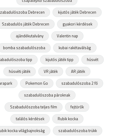
csapatépítő szabadulószoba
zabadulószoba Debrecen
kijutós játék Debrecen
Szabadulós játék Debrecen
gyakori kérdések
ajándékutalvány
Valentin nap
bomba szabadulószoba
kubai rakétaválság
abadulószoba tipp
kijutós játék tipp
húsvét
húsvéti játék
VR játék
AR játék
arapark
Pokemon Go
szabadulószoba 2 fő
szabadulószoba pároknak
Szabadulószoba teljes film
fejtörők
találós kérdések
Rubik kocka
ubik kocka világbajnokság
szabadulószoba trükk