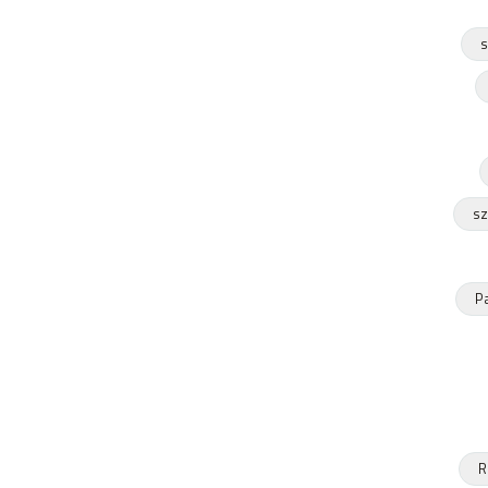
s
sz
P
R