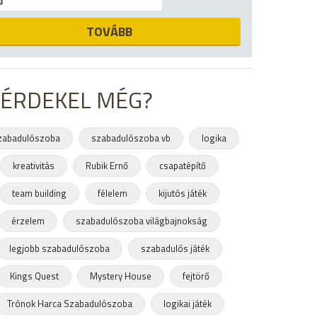
TOVÁBB
 ÉRDEKEL MÉG?
zabadulószoba
szabadulószoba vb
logika
kreativitás
Rubik Ernő
csapatépítő
team building
félelem
kijutós játék
érzelem
szabadulószoba világbajnokság
legjobb szabadulószoba
szabadulós játék
Kings Quest
Mystery House
fejtörő
Trónok Harca Szabadulószoba
logikai játék