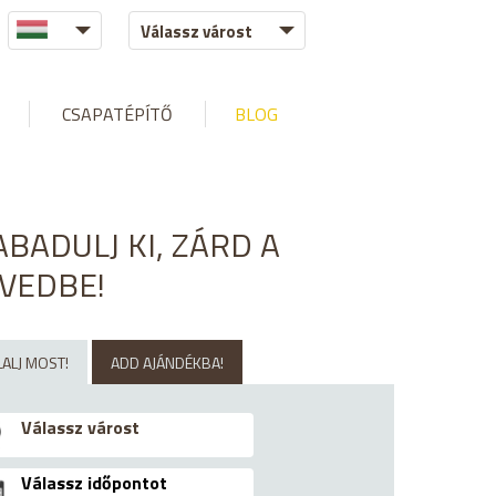
Válassz várost
/exittheroom.hu/web/libraries/MysqliDb.php
on line
1609
CSAPATÉPÍTŐ
BLOG
ABADULJ KI, ZÁRD A
ÍVEDBE!
ALJ MOST!
ADD AJÁNDÉKBA!