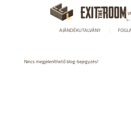
Warning
: mysqli_stmt::bind_param(): Number of variables doesn
AJÁNDÉKUTALVÁNY
FOGL
Nincs megjeleníthető blog-bejegyzés!