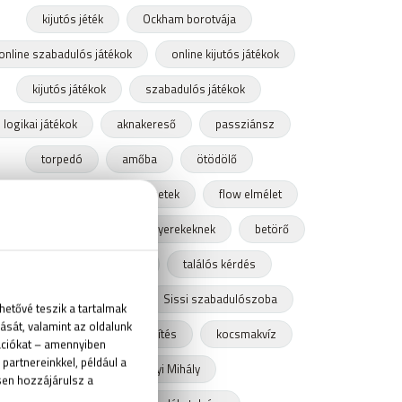
kijutós jéték
Ockham borotvája
online szabadulós játékok
online kijutós játékok
kijutós játékok
szabadulós játékok
logikai játékok
aknakereső
passziánsz
torpedó
amőba
ötödölő
problémamegoldás
idézetek
flow elmélet
rror
szabadulószoba gyerekeknek
betörő
iskolai szabadulószoba
találós kérdés
csapda
labirintus
Sissi szabadulószoba
out of the box
csapatépítés
kocsmakvíz
Csíkszentmihályi Mihály