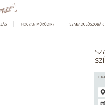
't match number of parameters in prepared statement in
/var/www
ALÁS
HOGYAN MŰKÖDIK?
SZABADULÓSZOBÁK
SZ
SZ
FOGL