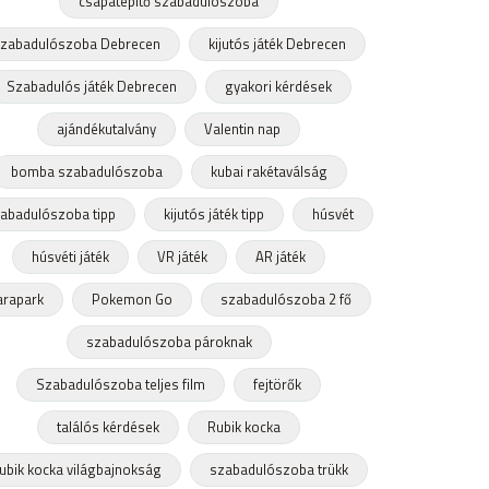
csapatépítő szabadulószoba
zabadulószoba Debrecen
kijutós játék Debrecen
Szabadulós játék Debrecen
gyakori kérdések
ajándékutalvány
Valentin nap
bomba szabadulószoba
kubai rakétaválság
abadulószoba tipp
kijutós játék tipp
húsvét
húsvéti játék
VR játék
AR játék
arapark
Pokemon Go
szabadulószoba 2 fő
szabadulószoba pároknak
Szabadulószoba teljes film
fejtörők
találós kérdések
Rubik kocka
ubik kocka világbajnokság
szabadulószoba trükk