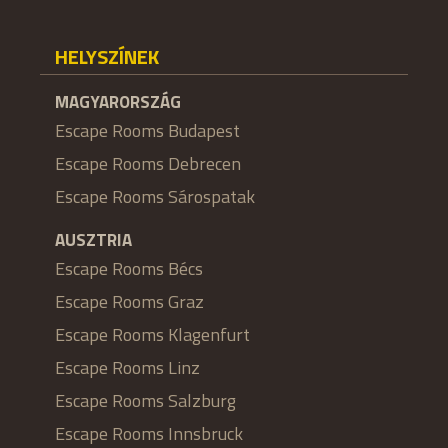
HELYSZÍNEK
MAGYARORSZÁG
Escape Rooms Budapest
Escape Rooms Debrecen
Escape Rooms Sárospatak
AUSZTRIA
Escape Rooms Bécs
Escape Rooms Graz
Escape Rooms Klagenfurt
Escape Rooms Linz
Escape Rooms Salzburg
Escape Rooms Innsbruck