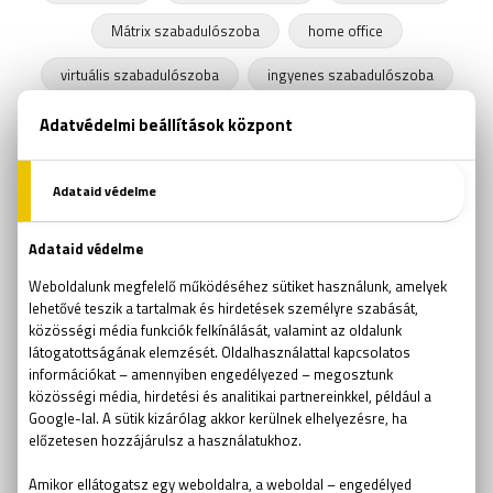
Mátrix szabadulószoba
home office
virtuális szabadulószoba
ingyenes szabadulószoba
szabadulószoba nyitás
enigma
fejrörők
kriptográfia
gyémántrablás szabadulószoba
legénybúcsú
tűzijáték
iskolakezdés
szabadulás
Houdini
szamuráj
japán
Japán szabadulószoba
fluid intelligencia
kristályos intelligencia
átverés
szabadulószoba 2 főre
Azték szabadulószoba
El Dorado
játék
anyák napja
ördöglakat
gyereknap
kirakós játék