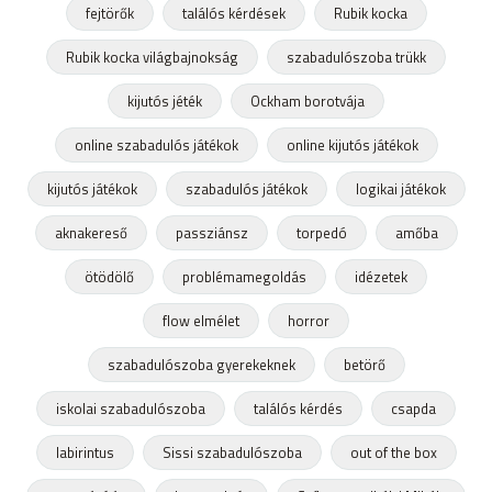
fejtörők
találós kérdések
Rubik kocka
Rubik kocka világbajnokság
szabadulószoba trükk
kijutós jéték
Ockham borotvája
online szabadulós játékok
online kijutós játékok
kijutós játékok
szabadulós játékok
logikai játékok
aknakereső
passziánsz
torpedó
amőba
ötödölő
problémamegoldás
idézetek
flow elmélet
horror
szabadulószoba gyerekeknek
betörő
iskolai szabadulószoba
találós kérdés
csapda
labirintus
Sissi szabadulószoba
out of the box