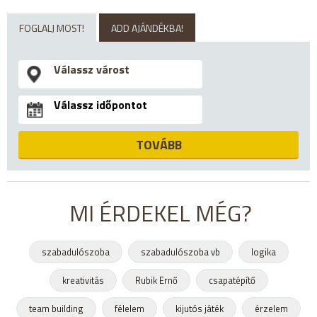
FOGLALJ MOST!
ADD AJÁNDÉKBA!
TOVÁBB
MI ÉRDEKEL MÉG?
szabadulószoba
szabadulószoba vb
logika
kreativitás
Rubik Ernő
csapatépítő
team building
félelem
kijutós játék
érzelem