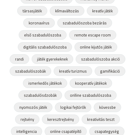
társasjáték
klímaváltozás
kreatív játék
koronavírus
szabadulószoba bezárás
első szabadulószoba
remote escape room
digitális szabadulószoba
online kijutós játék
randi
játék gyerekeknek
szabadulószoba akció
szabadulószobák
kreatív turizmus
gamifikáció
ismerkedős játékok
kooperatív játékok
szabadulósdzobák
onlline szabadulószoba
nyomozós játék
logikai fejtörők
kövessbe
rejtvény
keresztrejtvény
kreativitás teszt
intelligencia
online csapatépítő
csapategység