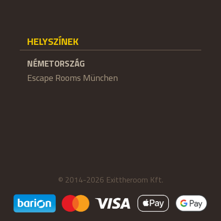
HELYSZÍNEK
NÉMETORSZÁG
Escape Rooms München
© 2014-2026 Exittheroom Kft.