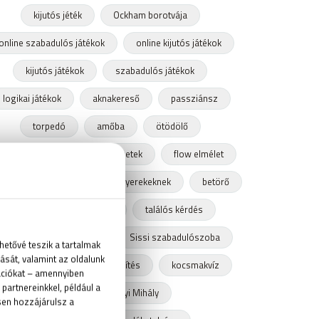
kijutós jéték
Ockham borotvája
online szabadulós játékok
online kijutós játékok
kijutós játékok
szabadulós játékok
logikai játékok
aknakereső
passziánsz
torpedó
amőba
ötödölő
problémamegoldás
idézetek
flow elmélet
rror
szabadulószoba gyerekeknek
betörő
iskolai szabadulószoba
találós kérdés
csapda
labirintus
Sissi szabadulószoba
out of the box
csapatépítés
kocsmakvíz
Csíkszentmihályi Mihály