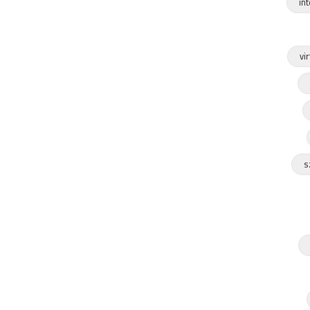
int
vi
s