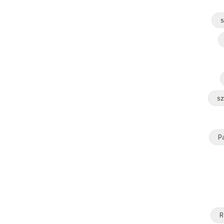
s
sz
P
R