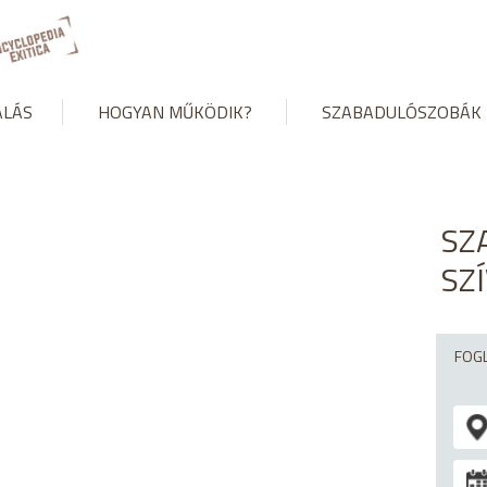
't match number of parameters in prepared statement in
/var/www
ALÁS
HOGYAN MŰKÖDIK?
SZABADULÓSZOBÁK
SZ
SZ
FOGL