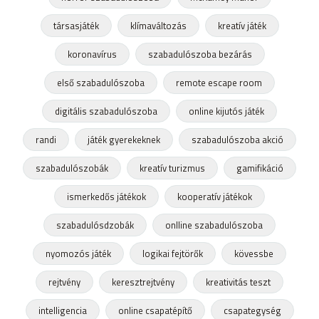
társasjáték
klímaváltozás
kreatív játék
koronavírus
szabadulószoba bezárás
első szabadulószoba
remote escape room
digitális szabadulószoba
online kijutós játék
randi
játék gyerekeknek
szabadulószoba akció
szabadulószobák
kreatív turizmus
gamifikáció
ismerkedős játékok
kooperatív játékok
szabadulósdzobák
onlline szabadulószoba
nyomozós játék
logikai fejtörők
kövessbe
rejtvény
keresztrejtvény
kreativitás teszt
intelligencia
online csapatépítő
csapategység