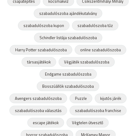
csapatépítés
kocsmakvíz
Csíkszentmihályi Mihály
szabadulószoba ajándékutalvány
szabadulószoba kupon
szabadulószoba tűz
Schindler listája szabadulószoba
Harry Potter szabadulószoba
online szabadulószoba
társasjátékok
Végjáték szabadulószoba
Endgame szabadulószoba
Bosszúállók szabadulószoba
Avengers szabadulószoba
Puzzle
kijutós járék
szabadulószoba választás
szabadulószoba franchise
escape játékok
Végtelen útvesztő
horror szabadulószoba
McKamey Manor