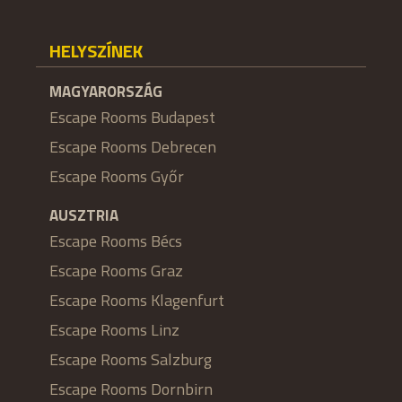
HELYSZÍNEK
MAGYARORSZÁG
Escape Rooms Budapest
Escape Rooms Debrecen
Escape Rooms Győr
AUSZTRIA
Escape Rooms Bécs
Escape Rooms Graz
Escape Rooms Klagenfurt
Escape Rooms Linz
Escape Rooms Salzburg
Escape Rooms Dornbirn