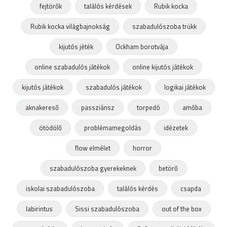
fejtörők
találós kérdések
Rubik kocka
Rubik kocka világbajnokság
szabadulószoba trükk
kijutós jéték
Ockham borotvája
online szabadulós játékok
online kijutós játékok
kijutós játékok
szabadulós játékok
logikai játékok
aknakereső
passziánsz
torpedó
amőba
ötödölő
problémamegoldás
idézetek
flow elmélet
horror
szabadulószoba gyerekeknek
betörő
iskolai szabadulószoba
találós kérdés
csapda
labirintus
Sissi szabadulószoba
out of the box