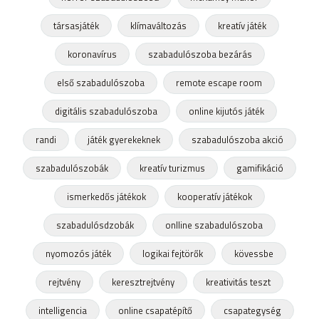
társasjáték
klímaváltozás
kreatív játék
koronavírus
szabadulószoba bezárás
első szabadulószoba
remote escape room
digitális szabadulószoba
online kijutós játék
randi
játék gyerekeknek
szabadulószoba akció
szabadulószobák
kreatív turizmus
gamifikáció
ismerkedős játékok
kooperatív játékok
szabadulósdzobák
onlline szabadulószoba
nyomozós játék
logikai fejtörők
kövessbe
rejtvény
keresztrejtvény
kreativitás teszt
intelligencia
online csapatépítő
csapategység