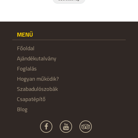
MENÜ
Főoldal
Ajándékutalvány
Foglalás
Hogyan működik?
Szabadulószobák
Csapatépítő
Blog