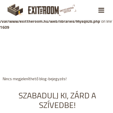
Warning
: mysqli_stmt::bind_param(): Number of variables
doesn't match number of parameters in prepared statement in
/var/www/exittheroom.hu/web/libraries/MysqliDb.php
on line
1609
Nincs megjeleníthető blog-bejegyzés!
SZABADULJ KI, ZÁRD A
SZÍVEDBE!