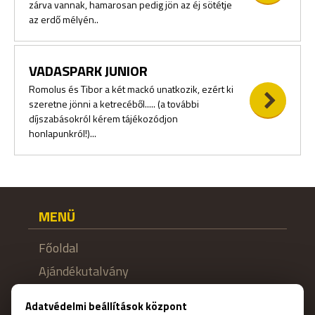
zárva vannak, hamarosan pedig jön az éj sötétje
az erdő mélyén..
VADASPARK JUNIOR
Romolus és Tibor a két mackó unatkozik, ezért ki
szeretne jönni a ketrecéből..... (a további
díjszabásokról kérem tájékozódjon
honlapunkról!)...
MENÜ
Főoldal
Ajándékutalvány
Foglalás