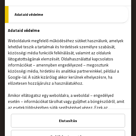
Hogyan működik?
Szabadulószobák
Csapatépítő
Blog
FONTOS
Kapcsolat
Általános szerződési feltételek
Adatvédelmi nyilatkozat
Rólunk
GYIK