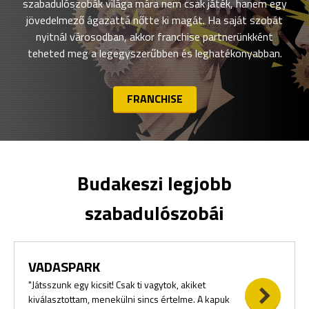
szabadulószobák világa mára nem csak játék, hanem egy
jövedelmező ágazattá nőtte ki magát. Ha saját szobát
nyitnál városodban, akkor franchise partnerünkként
teheted meg a legegyszerűbben és leghatékonyabban.
FRANCHISE
Budakeszi legjobb
szabadulószobái
VADASPARK
"Játsszunk egy kicsit! Csak ti vagytok, akiket
kiválasztottam, menekülni sincs értelme. A kapuk