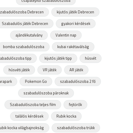
csapatépítő szabadulószoba
zabadulószoba Debrecen
kijutós játék Debrecen
Szabadulós játék Debrecen
gyakori kérdések
ajándékutalvány
Valentin nap
bomba szabadulószoba
kubai rakétaválság
abadulószoba tipp
kijutós játék tipp
húsvét
húsvéti játék
VR játék
AR játék
arapark
Pokemon Go
szabadulószoba 2 fő
szabadulószoba pároknak
Szabadulószoba teljes film
fejtörők
találós kérdések
Rubik kocka
ubik kocka világbajnokság
szabadulószoba trükk