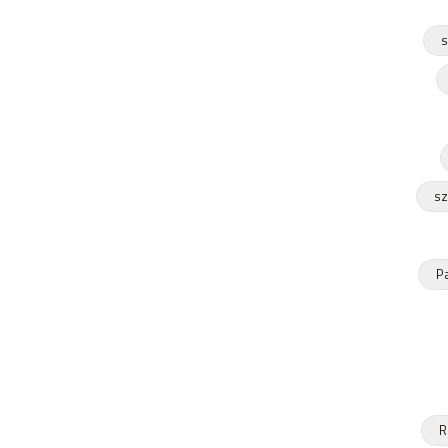
s
sz
P
R