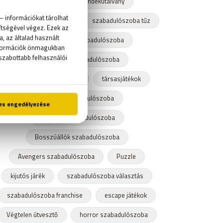
szabadulószoba ajándékutalvány
szabadulószoba kupon
szabadulószoba tűz
Schindler listája szabadulószoba
Harry Potter szabadulószoba
online szabadulószoba
társasjátékok
Végjáték szabadulószoba
Endgame szabadulószoba
Bosszúállók szabadulószoba
Avengers szabadulószoba
Puzzle
kijutós járék
szabadulószoba választás
szabadulószoba franchise
escape játékok
Végtelen útvesztő
horror szabadulószoba