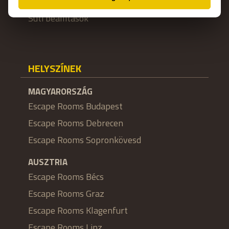
Online Escape Rooms
Süti beállítások
HELYSZÍNEK
MAGYARORSZÁG
Escape Rooms Budapest
Escape Rooms Debrecen
Escape Rooms Sopronkövesd
AUSZTRIA
Escape Rooms Bécs
Escape Rooms Graz
Escape Rooms Klagenfurt
Escape Rooms Linz