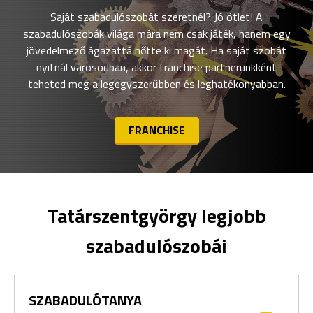
Saját szabadulószobát szeretnél? Jó ötlet! A
szabadulószobák világa mára nem csak játék, hanem egy
jövedelmező ágazattá nőtte ki magát. Ha saját szobát
nyitnál városodban, akkor franchise partnerünkként
teheted meg a legegyszerűbben és leghatékonyabban.
FRANCHISE
Tatárszentgyörgy legjobb
szabadulószobái
SZABADULÓTANYA