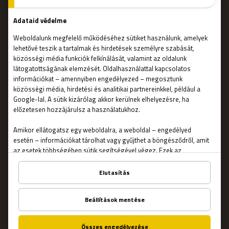
FONTOS
Kapcsolat
Általános szerződési feltételek
Adatvédelmi nyilatkozat
Rólunk
GYIK
Franchise
Állás
Impresszum