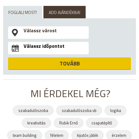
FOGLALJ MOST!
ADD AJÁNDÉKBA!
TOVÁBB
MI ÉRDEKEL MÉG?
szabadulószoba
szabadulószoba vb
logika
kreativitás
Rubik Ernő
csapatépítő
team building
félelem
kijutós játék
érzelem