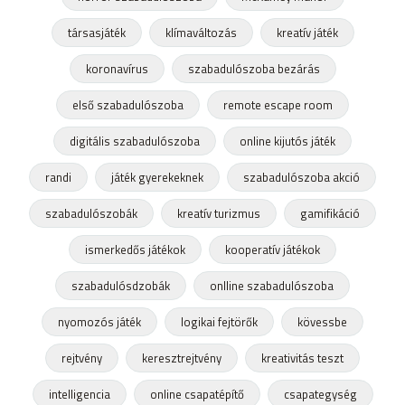
társasjáték
klímaváltozás
kreatív játék
koronavírus
szabadulószoba bezárás
első szabadulószoba
remote escape room
digitális szabadulószoba
online kijutós játék
randi
játék gyerekeknek
szabadulószoba akció
szabadulószobák
kreatív turizmus
gamifikáció
ismerkedős játékok
kooperatív játékok
szabadulósdzobák
onlline szabadulószoba
nyomozós játék
logikai fejtörők
kövessbe
rejtvény
keresztrejtvény
kreativitás teszt
intelligencia
online csapatépítő
csapategység