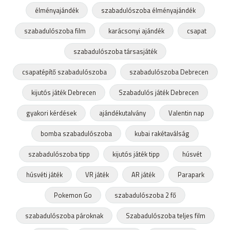
élményajándék
szabadulószoba élményajándék
szabadulószoba film
karácsonyi ajándék
csapat
szabadulószoba társasjáték
csapatépítő szabadulószoba
szabadulószoba Debrecen
kijutós játék Debrecen
Szabadulós játék Debrecen
gyakori kérdések
ajándékutalvány
Valentin nap
bomba szabadulószoba
kubai rakétaválság
szabadulószoba tipp
kijutós játék tipp
húsvét
húsvéti játék
VR játék
AR játék
Parapark
Pokemon Go
szabadulószoba 2 fő
szabadulószoba pároknak
Szabadulószoba teljes film