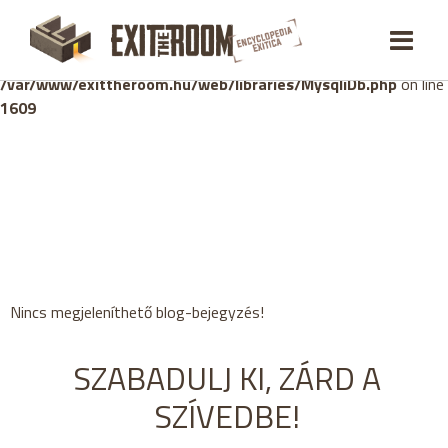
Warning
: mysqli_stmt::bind_param(): Number of variables
doesn't match number of parameters in prepared statement in
/var/www/exittheroom.hu/web/libraries/MysqliDb.php
on line
1609
Nincs megjeleníthető blog-bejegyzés!
SZABADULJ KI, ZÁRD A
SZÍVEDBE!