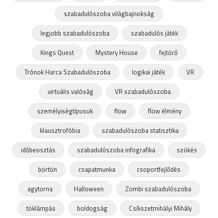
szabadulószoba világbajnokság
legjobb szabadulószoba
szabadulós játék
Kings Quest
Mystery House
fejtörő
Trónok Harca Szabadulószoba
logikai játék
VR
virtuális valóság
VR szabadulószoba
személyiségtípusok
flow
flow élmény
klausztrofóbia
szabadulószoba statisztika
időbeosztás
szabadulószoba infografika
szökés
börtön
csapatmunka
csoportfejlődés
agytorna
Halloween
Zombi szabadulószoba
töklámpás
boldogság
Csíkszetmihályi Mihály