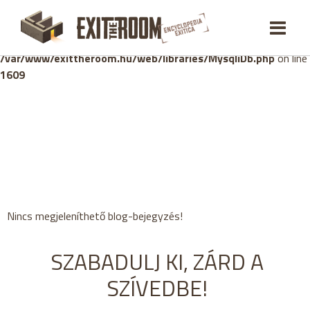
Warning
: mysqli_stmt::bind_param(): Number of variables
doesn't match number of parameters in prepared statement in
/var/www/exittheroom.hu/web/libraries/MysqliDb.php
on line
1609
Nincs megjeleníthető blog-bejegyzés!
SZABADULJ KI, ZÁRD A
SZÍVEDBE!