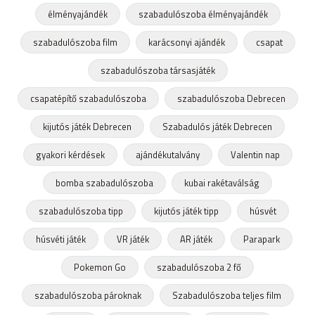
élményajándék
szabadulószoba élményajándék
szabadulószoba film
karácsonyi ajándék
csapat
szabadulószoba társasjáték
csapatépítő szabadulószoba
szabadulószoba Debrecen
kijutós játék Debrecen
Szabadulós játék Debrecen
gyakori kérdések
ajándékutalvány
Valentin nap
bomba szabadulószoba
kubai rakétaválság
szabadulószoba tipp
kijutós játék tipp
húsvét
húsvéti játék
VR játék
AR játék
Parapark
Pokemon Go
szabadulószoba 2 fő
szabadulószoba pároknak
Szabadulószoba teljes film