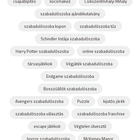
csapatépítés
kocsmakvíz
Csíkszentmihályi Mihály
szabadulószoba ajándékutalvány
szabadulószoba kupon
szabadulószoba tűz
Schindler listája szabadulószoba
Harry Potter szabadulószoba
online szabadulószoba
társasjátékok
Végjáték szabadulószoba
Endgame szabadulószoba
Bosszúállók szabadulószoba
Avengers szabadulószoba
Puzzle
kijutós járék
szabadulószoba választás
szabadulószoba franchise
escape játékok
Végtelen útvesztő
horror szabadulószoba
McKamey Manor