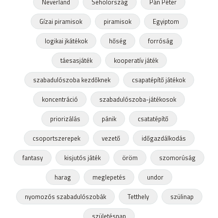
Neverland
Seholország
Pán Péter
Gízai piramisok
piramisok
Egyiptom
logikai jkátékok
hőség
forróság
táesasjáték
kooperatív játék
szabadulószoba kezdőknek
csapatépítő játékok
koncentráció
szabadulószoba-játékosok
priorizálás
pánik
csatatépítő
csoportszerepek
vezető
időgazdálkodás
fantasy
kisjutós játék
öröm
szomorúság
harag
meglepetés
undor
nyomozós szabadulószobák
Tetthely
szülinap
születésnap