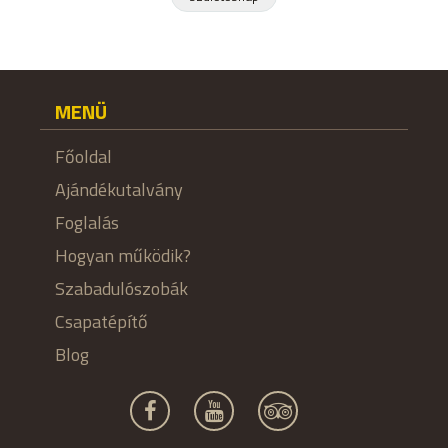
MENÜ
Főoldal
Ajándékutalvány
Foglalás
Hogyan működik?
Szabadulószobák
Csapatépítő
Blog