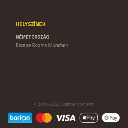
HELYSZÍNEK
NÉMETORSZÁG
Escape Rooms München
© 2014-2026 Exittheroom Kft.