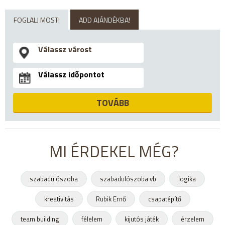
FOGLALJ MOST!
ADD AJÁNDÉKBA!
TOVÁBB
MI ÉRDEKEL MÉG?
szabadulószoba
szabadulószoba vb
logika
kreativitás
Rubik Ernő
csapatépítő
team building
félelem
kijutós játék
érzelem