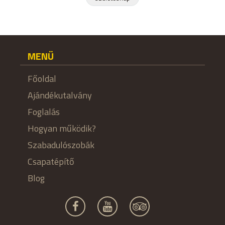
MENÜ
Főoldal
Ajándékutalvány
Foglalás
Hogyan működik?
Szabadulószobák
Csapatépítő
Blog