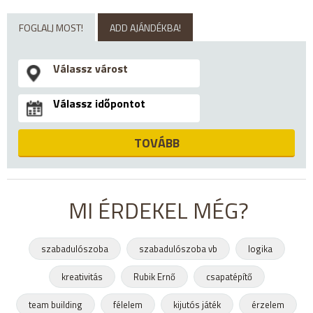
FOGLALJ MOST!
ADD AJÁNDÉKBA!
TOVÁBB
MI ÉRDEKEL MÉG?
szabadulószoba
szabadulószoba vb
logika
kreativitás
Rubik Ernő
csapatépítő
team building
félelem
kijutós játék
érzelem