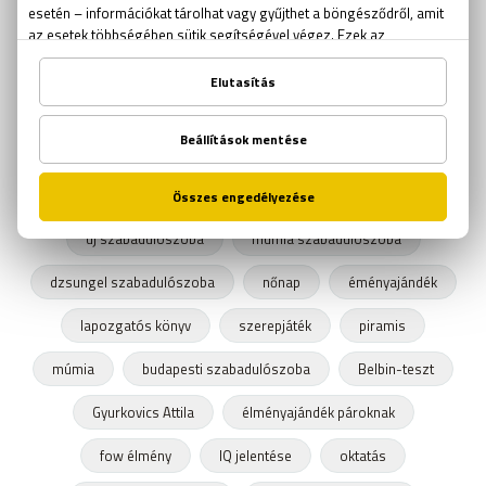
szabadulószoba Budapest
Einstein
lánybúcsú
emberkereskedelem
sodoku
élményfestés
mikulás
mikulás csoki
szabadulószoba játék
élmény ajándékba
páros festés
aktív kikapcsolódás
kooperatív társasjáték
új szabadulószoba
múmia szabadulószoba
dzsungel szabadulószoba
nőnap
éményajándék
lapozgatós könyv
szerepjáték
piramis
múmia
budapesti szabadulószoba
Belbin-teszt
Gyurkovics Attila
élményajándék pároknak
fow élmény
IQ jelentése
oktatás