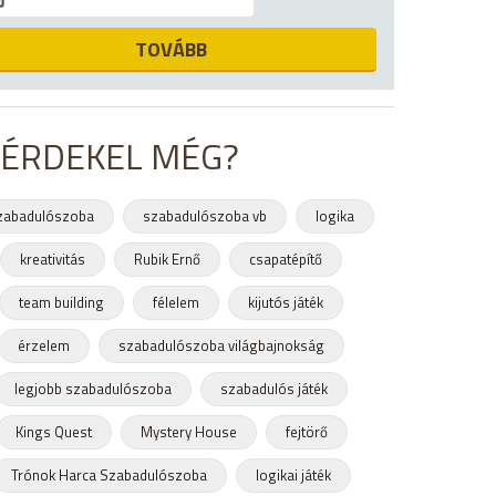
TOVÁBB
 ÉRDEKEL MÉG?
zabadulószoba
szabadulószoba vb
logika
kreativitás
Rubik Ernő
csapatépítő
team building
félelem
kijutós játék
érzelem
szabadulószoba világbajnokság
legjobb szabadulószoba
szabadulós játék
Kings Quest
Mystery House
fejtörő
Trónok Harca Szabadulószoba
logikai játék