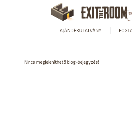
Warning
: mysqli_stmt::bind_param(): Number of variables doesn
AJÁNDÉKUTALVÁNY
FOGL
Nincs megjeleníthető blog-bejegyzés!