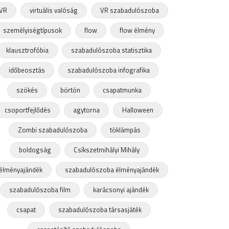
VR
virtuális valóság
VR szabadulószoba
személyiségtípusok
flow
flow élmény
klausztrofóbia
szabadulószoba statisztika
időbeosztás
szabadulószoba infografika
szökés
börtön
csapatmunka
csoportfejlődés
agytorna
Halloween
Zombi szabadulószoba
töklámpás
boldogság
Csíkszetmihályi Mihály
élményajándék
szabadulószoba élményajándék
szabadulószoba film
karácsonyi ajándék
csapat
szabadulószoba társasjáték