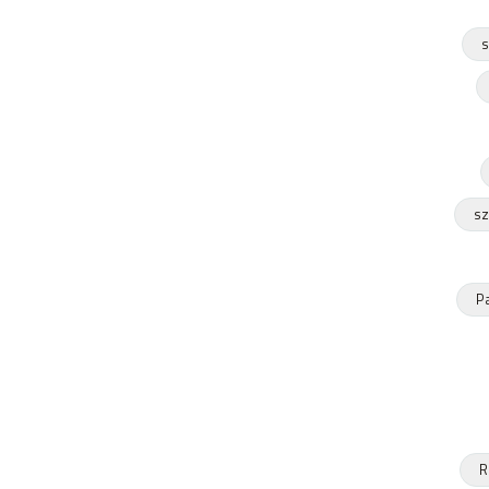
s
sz
P
R