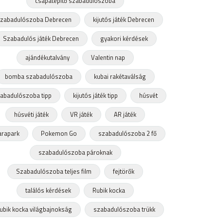
csapatépítő szabadulószoba
zabadulószoba Debrecen
kijutós játék Debrecen
Szabadulós játék Debrecen
gyakori kérdések
ajándékutalvány
Valentin nap
bomba szabadulószoba
kubai rakétaválság
abadulószoba tipp
kijutós játék tipp
húsvét
húsvéti játék
VR játék
AR játék
arapark
Pokemon Go
szabadulószoba 2 fő
szabadulószoba pároknak
Szabadulószoba teljes film
fejtörők
találós kérdések
Rubik kocka
ubik kocka világbajnokság
szabadulószoba trükk