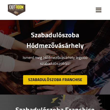
Szabadulószoba
Hódmezővásárhely
Ismerd meg Hódmezővásárhely legjobb
szabadulószobáit!
SZABADULÓSZOBA FRANCHISE
Szabadulószoba Franchise