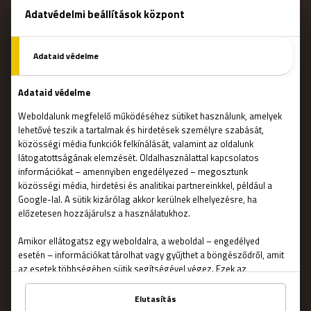
Ajándékutalvány
Foglalás
Hogyan működik?
Szabadulószobák
Csapatépítő
Blog
FONTOS
Kapcsolat
Általános szerződési feltételek
Adatvédelmi nyilatkozat