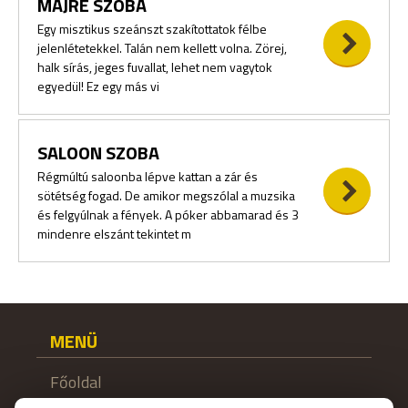
MAJRÉ SZOBA
Egy misztikus szeánszt szakítottatok félbe
jelenlétetekkel. Talán nem kellett volna. Zörej,
halk sírás, jeges fuvallat, lehet nem vagytok
egyedül! Ez egy más vi
SALOON SZOBA
Régmúltú saloonba lépve kattan a zár és
sötétség fogad. De amikor megszólal a muzsika
és felgyúlnak a fények. A póker abbamarad és 3
mindenre elszánt tekintet m
MENÜ
Főoldal