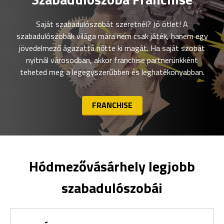
Saját szabadulószobát szeretnél? Jó ötlet! A
szabadulószobák világa mára nem csak játék, hanem egy
jövedelmező ágazattá nőtte ki magát. Ha saját szobát
nyitnál városodban, akkor franchise partnerünkként
teheted meg a legegyszerűbben és leghatékonyabban.
FRANCHISE
Hódmezővásárhely legjobb
szabadulószobái