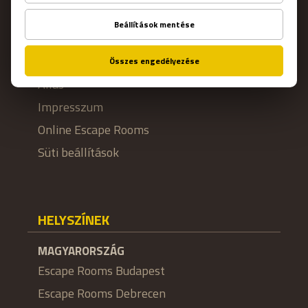
Rólunk
GYIK
Franchise
Állás
Impresszum
Online Escape Rooms
Süti beállítások
HELYSZÍNEK
MAGYARORSZÁG
Escape Rooms Budapest
Escape Rooms Debrecen