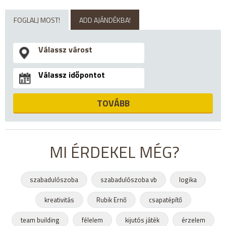
FOGLALJ MOST!
ADD AJÁNDÉKBA!
TOVÁBB
MI ÉRDEKEL MÉG?
szabadulószoba
szabadulószoba vb
logika
kreativitás
Rubik Ernő
csapatépítő
team building
félelem
kijutós játék
érzelem