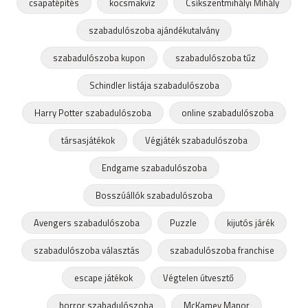
csapatépítés
kocsmakvíz
Csíkszentmihályi Mihály
szabadulószoba ajándékutalvány
szabadulószoba kupon
szabadulószoba tűz
Schindler listája szabadulószoba
Harry Potter szabadulószoba
online szabadulószoba
társasjátékok
Végjáték szabadulószoba
Endgame szabadulószoba
Bosszúállók szabadulószoba
Avengers szabadulószoba
Puzzle
kijutós járék
szabadulószoba választás
szabadulószoba franchise
escape játékok
Végtelen útvesztő
horror szabadulószoba
McKamey Manor