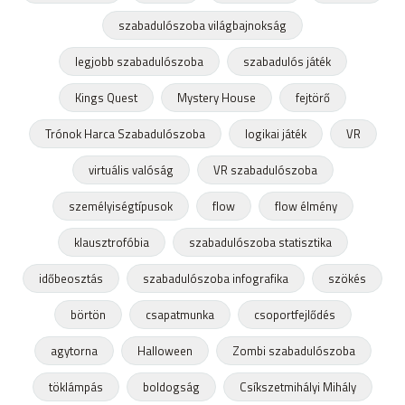
szabadulószoba világbajnokság
legjobb szabadulószoba
szabadulós játék
Kings Quest
Mystery House
fejtörő
Trónok Harca Szabadulószoba
logikai játék
VR
virtuális valóság
VR szabadulószoba
személyiségtípusok
flow
flow élmény
klausztrofóbia
szabadulószoba statisztika
időbeosztás
szabadulószoba infografika
szökés
börtön
csapatmunka
csoportfejlődés
agytorna
Halloween
Zombi szabadulószoba
töklámpás
boldogság
Csíkszetmihályi Mihály