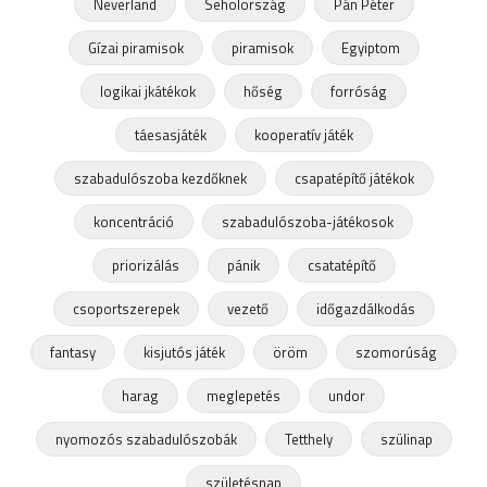
Neverland
Seholország
Pán Péter
Gízai piramisok
piramisok
Egyiptom
logikai jkátékok
hőség
forróság
táesasjáték
kooperatív játék
szabadulószoba kezdőknek
csapatépítő játékok
koncentráció
szabadulószoba-játékosok
priorizálás
pánik
csatatépítő
csoportszerepek
vezető
időgazdálkodás
fantasy
kisjutós játék
öröm
szomorúság
harag
meglepetés
undor
nyomozós szabadulószobák
Tetthely
szülinap
születésnap