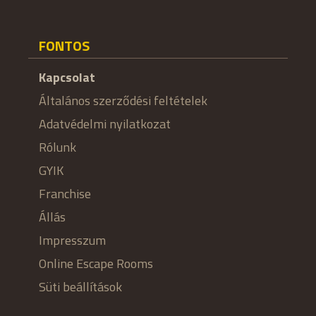
FONTOS
Kapcsolat
Általános szerződési feltételek
Adatvédelmi nyilatkozat
Rólunk
GYIK
Franchise
Állás
Impresszum
Online Escape Rooms
Süti beállítások