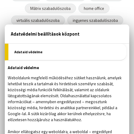
Mátrix szabadulószoba
home office
virtuális szabadulószoba
ingyenes szabadulószoba
szabadulószoba nyitás
enigma
fejrörők
kriptográfia
gyémántrablás szabadulószoba
legénybúcsú
tűzijáték
iskolakezdés
szabadulás
Houdini
szamuráj
japán
Japán szabadulószoba
fluid intelligencia
kristályos intelligencia
átverés
szabadulószoba 2 főre
Azték szabadulószoba
El Dorado
játék
anyák napja
ördöglakat
gyereknap
kirakós játék