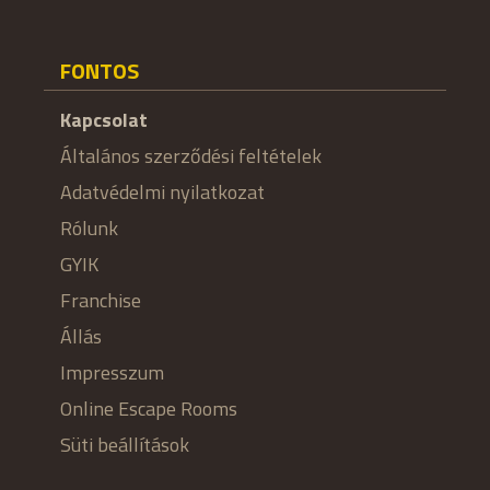
FONTOS
Kapcsolat
Általános szerződési feltételek
Adatvédelmi nyilatkozat
Rólunk
GYIK
Franchise
Állás
Impresszum
Online Escape Rooms
Süti beállítások