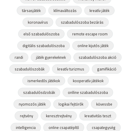
társasjáték
klímaváltozás
kreatív játék
koronavírus
szabadulószoba bezárás
első szabadulószoba
remote escape room
digitális szabadulószoba
online kijutós játék
randi
játék gyerekeknek
szabadulószoba akció
szabadulószobák
kreatív turizmus
gamifikáció
ismerkedős játékok
kooperatív játékok
szabadulósdzobák
onlline szabadulószoba
nyomozós játék
logikai fejtörők
kövessbe
rejtvény
keresztrejtvény
kreativitás teszt
intelligencia
online csapatépítő
csapategység