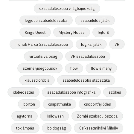
szabadulószoba világbajnokság
legjobb szabadulószoba
szabadulós játék
Kings Quest
Mystery House
fejtörő
Trónok Harca Szabadulószoba
logikai játék
VR
virtuális valóság
VR szabadulószoba
személyiségtípusok
flow
flow élmény
klausztrofóbia
szabadulószoba statisztika
időbeosztás
szabadulószoba infografika
szökés
börtön
csapatmunka
csoportfejlődés
agytorna
Halloween
Zombi szabadulószoba
töklámpás
boldogság
Csíkszetmihályi Mihály