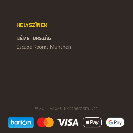
HELYSZÍNEK
NÉMETORSZÁG
Escape Rooms München
© 2014-2026 Exittheroom Kft.