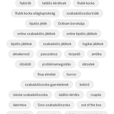
fejtörők
találós kérdések
Rubik kocka
Rubik kocka világbajnokság
szabadulószoba trükk
kijutós jéték
Ockham borotvája
online szabadulós játékok
online kijutós játékok
kijutós játékok
szabadulós játékok
logikai játékok
aknakereső
passziánsz
torpedó
amőba
ötödölő
problémamegoldás
idézetek
flow elmélet
horror
szabadulószoba gyerekeknek
betörő
iskolai szabadulószoba
találós kérdés
csapda
labirintus
Sissi szabadulószoba
out of the box