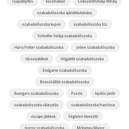
csapatépítés
kocsmakvíz
Csíkszentmihályi Mihály
szabadulószoba ajándékutalvány
szabadulószoba kupon
szabadulószoba tűz
Schindler listája szabadulószoba
Harry Potter szabadulószoba
online szabadulószoba
társasjátékok
Végjáték szabadulószoba
Endgame szabadulószoba
Bosszúállók szabadulószoba
Avengers szabadulószoba
Puzzle
kijutós járék
szabadulószoba választás
szabadulószoba franchise
escape játékok
Végtelen útvesztő
horror szabadulószoba
McKamey Manor