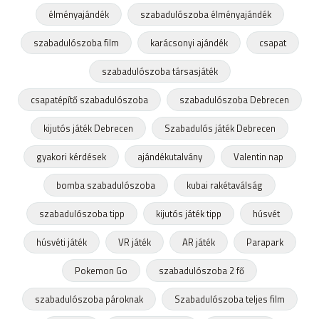
élményajándék
szabadulószoba élményajándék
szabadulószoba film
karácsonyi ajándék
csapat
szabadulószoba társasjáték
csapatépítő szabadulószoba
szabadulószoba Debrecen
kijutós játék Debrecen
Szabadulós játék Debrecen
gyakori kérdések
ajándékutalvány
Valentin nap
bomba szabadulószoba
kubai rakétaválság
szabadulószoba tipp
kijutós játék tipp
húsvét
húsvéti játék
VR játék
AR játék
Parapark
Pokemon Go
szabadulószoba 2 fő
szabadulószoba pároknak
Szabadulószoba teljes film