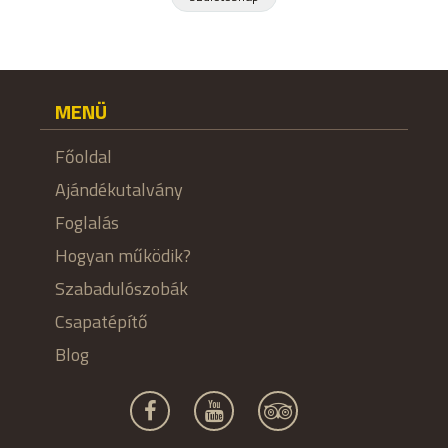
MENÜ
Főoldal
Ajándékutalvány
Foglalás
Hogyan működik?
Szabadulószobák
Csapatépítő
Blog