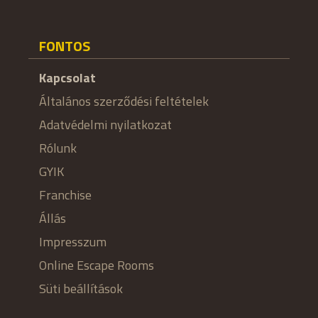
FONTOS
Kapcsolat
Általános szerződési feltételek
Adatvédelmi nyilatkozat
Rólunk
GYIK
Franchise
Állás
Impresszum
Online Escape Rooms
Süti beállítások