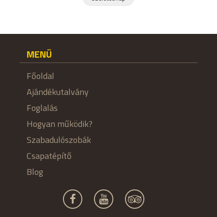
MENÜ
Főoldal
Ajándékutalvány
Foglalás
Hogyan működik?
Szabadulószobák
Csapatépítő
Blog