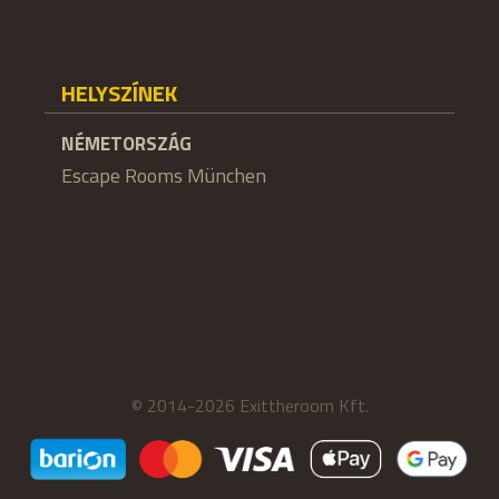
HELYSZÍNEK
NÉMETORSZÁG
Escape Rooms München
© 2014-2026 Exittheroom Kft.