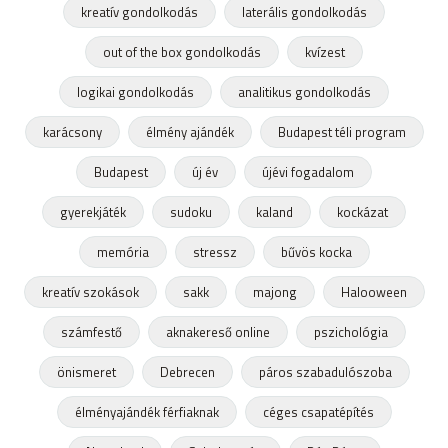
kreatív gondolkodás
laterális gondolkodás
out of the box gondolkodás
kvízest
logikai gondolkodás
analitikus gondolkodás
karácsony
élmény ajándék
Budapest téli program
Budapest
új év
újévi fogadalom
gyerekjáték
sudoku
kaland
kockázat
memória
stressz
bűvös kocka
kreatív szokások
sakk
majong
Halooween
számfestő
aknakereső online
pszichológia
önismeret
Debrecen
páros szabadulószoba
élményajándék férfiaknak
céges csapatépítés