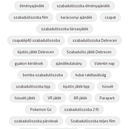
élményajándék
szabadulószoba élményajándék
szabadulószoba film
karácsonyi ajándék
csapat
szabadulószoba társasjáték
csapatépítő szabadulószoba
szabadulószoba Debrecen
kijutós játék Debrecen
Szabadulós játék Debrecen
gyakori kérdések
ajándékutalvány
Valentin nap
bomba szabadulószoba
kubai rakétaválság
szabadulószoba tipp
kijutós játék tipp
húsvét
húsvéti játék
VR játék
AR játék
Parapark
Pokemon Go
szabadulószoba 2 fő
szabadulószoba pároknak
Szabadulószoba teljes film