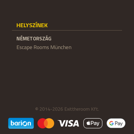
HELYSZÍNEK
NÉMETORSZÁG
Escape Rooms München
© 2014-2026 Exittheroom Kft.