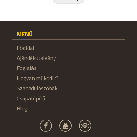
MENÜ
Főoldal
Ajándékutalvány
Foglalás
Hogyan működik?
Szabadulószobák
Csapatépítő
Blog