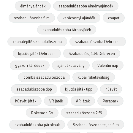
élményajándék
szabadulószoba élményajándék
szabadulószoba film
karácsonyi ajándék
csapat
szabadulószoba társasjáték
csapatépítő szabadulószoba
szabadulószoba Debrecen
kijutós játék Debrecen
Szabadulós játék Debrecen
gyakori kérdések
ajándékutalvány
Valentin nap
bomba szabadulószoba
kubai rakétaválság
szabadulószoba tipp
kijutós játék tipp
húsvét
húsvéti játék
VR játék
AR játék
Parapark
Pokemon Go
szabadulószoba 2 fő
szabadulószoba pároknak
Szabadulószoba teljes film