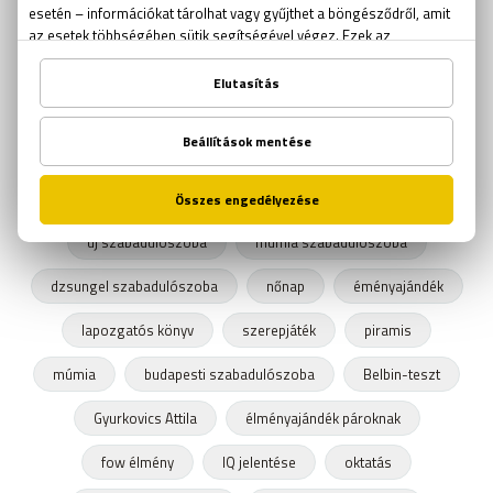
szabadulószoba Budapest
Einstein
lánybúcsú
emberkereskedelem
sodoku
élményfestés
mikulás
mikulás csoki
szabadulószoba játék
élmény ajándékba
páros festés
aktív kikapcsolódás
kooperatív társasjáték
új szabadulószoba
múmia szabadulószoba
dzsungel szabadulószoba
nőnap
éményajándék
lapozgatós könyv
szerepjáték
piramis
múmia
budapesti szabadulószoba
Belbin-teszt
Gyurkovics Attila
élményajándék pároknak
fow élmény
IQ jelentése
oktatás