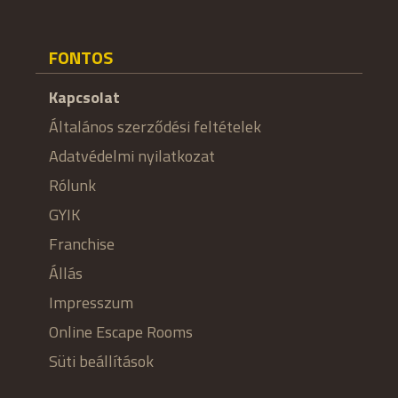
FONTOS
Kapcsolat
Általános szerződési feltételek
Adatvédelmi nyilatkozat
Rólunk
GYIK
Franchise
Állás
Impresszum
Online Escape Rooms
Süti beállítások