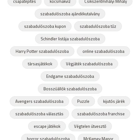
csapatépítés
kocsmakvíz
Csíkszentmihályi Mihály
szabadulószoba ajándékutalvány
szabadulószoba kupon
szabadulószoba tűz
Schindler listája szabadulószoba
Harry Potter szabadulószoba
online szabadulószoba
társasjátékok
Végjáték szabadulószoba
Endgame szabadulószoba
Bosszúállók szabadulószoba
Avengers szabadulószoba
Puzzle
kijutós járék
szabadulószoba választás
szabadulószoba franchise
escape játékok
Végtelen útvesztő
horror szabadulószoba
McKamey Manor