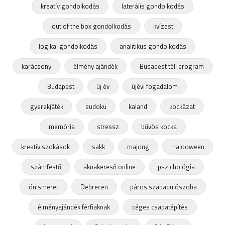
kreatív gondolkodás
laterális gondolkodás
out of the box gondolkodás
kvízest
logikai gondolkodás
analitikus gondolkodás
karácsony
élmény ajándék
Budapest téli program
Budapest
új év
újévi fogadalom
gyerekjáték
sudoku
kaland
kockázat
memória
stressz
bűvös kocka
kreatív szokások
sakk
majong
Halooween
számfestő
aknakereső online
pszichológia
önismeret
Debrecen
páros szabadulószoba
élményajándék férfiaknak
céges csapatépítés