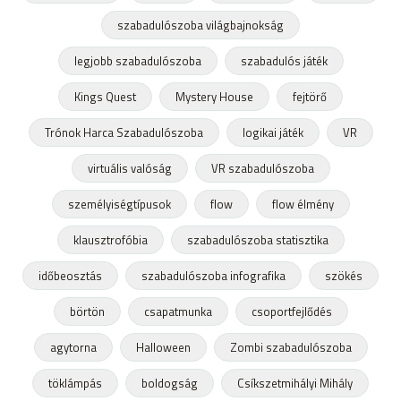
szabadulószoba világbajnokság
legjobb szabadulószoba
szabadulós játék
Kings Quest
Mystery House
fejtörő
Trónok Harca Szabadulószoba
logikai játék
VR
virtuális valóság
VR szabadulószoba
személyiségtípusok
flow
flow élmény
klausztrofóbia
szabadulószoba statisztika
időbeosztás
szabadulószoba infografika
szökés
börtön
csapatmunka
csoportfejlődés
agytorna
Halloween
Zombi szabadulószoba
töklámpás
boldogság
Csíkszetmihályi Mihály