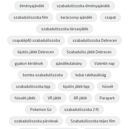
élményajándék
szabadulószoba élményajándék
szabadulószoba film
karácsonyi ajándék
csapat
szabadulószoba társasjáték
csapatépítő szabadulószoba
szabadulószoba Debrecen
kijutós játék Debrecen
Szabadulós játék Debrecen
gyakori kérdések
ajándékutalvány
Valentin nap
bomba szabadulószoba
kubai rakétaválság
szabadulószoba tipp
kijutós játék tipp
húsvét
húsvéti játék
VR játék
AR játék
Parapark
Pokemon Go
szabadulószoba 2 fő
szabadulószoba pároknak
Szabadulószoba teljes film