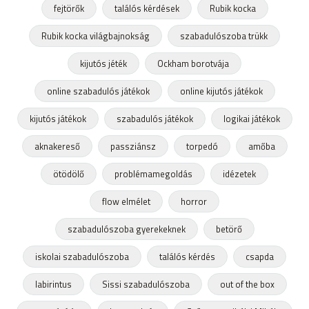
fejtörők
találós kérdések
Rubik kocka
Rubik kocka világbajnokság
szabadulószoba trükk
kijutós jéték
Ockham borotvája
online szabadulós játékok
online kijutós játékok
kijutós játékok
szabadulós játékok
logikai játékok
aknakereső
passziánsz
torpedó
amőba
ötödölő
problémamegoldás
idézetek
flow elmélet
horror
szabadulószoba gyerekeknek
betörő
iskolai szabadulószoba
találós kérdés
csapda
labirintus
Sissi szabadulószoba
out of the box