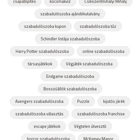
csapatépítés
kocsmakvíz
Csíkszentmihályi Mihály
szabadulószoba ajándékutalvány
szabadulószoba kupon
szabadulószoba tűz
Schindler listája szabadulószoba
Harry Potter szabadulószoba
online szabadulószoba
társasjátékok
Végjáték szabadulószoba
Endgame szabadulószoba
Bosszúállók szabadulószoba
Avengers szabadulószoba
Puzzle
kijutós járék
szabadulószoba választás
szabadulószoba franchise
escape játékok
Végtelen útvesztő
horror szabadulószoba
McKamey Manor