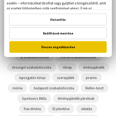
szabadulószoba Budapest
Einstein
lánybúcsú
emberkereskedelem
sodoku
élményfestés
mikulás
mikulás csoki
szabadulószoba játék
élmény ajándékba
páros festés
aktív kikapcsolódás
kooperatív társasjáték
új szabadulószoba
múmia szabadulószoba
dzsungel szabadulószoba
nőnap
éményajándék
lapozgatós könyv
szerepjáték
piramis
múmia
budapesti szabadulószoba
Belbin-teszt
Gyurkovics Attila
élményajándék pároknak
fow élmény
IQ jelentése
oktatás