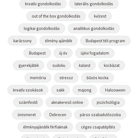
kreatív gondolkodás
laterális gondolkodás
out of the box gondolkodás
kvízest
logikai gondolkodás
analitikus gondolkodás
karácsony
élmény ajándék
Budapest téli program
Budapest
új év
újévi fogadalom
gyerekjáték
sudoku
kaland
kockázat
memória
stressz
bűvös kocka
kreatív szokások
sakk
majong
Halooween
számfestő
aknakereső online
pszichológia
önismeret
Debrecen
páros szabadulószoba
élményajándék férfiaknak
céges csapatépítés