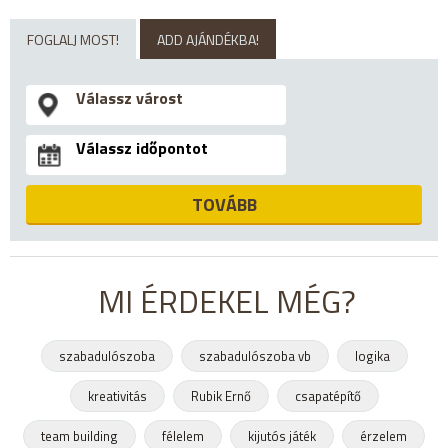
FOGLALJ MOST!
ADD AJÁNDÉKBA!
TOVÁBB
MI ÉRDEKEL MÉG?
szabadulószoba
szabadulószoba vb
logika
kreativitás
Rubik Ernő
csapatépítő
team building
félelem
kijutós játék
érzelem