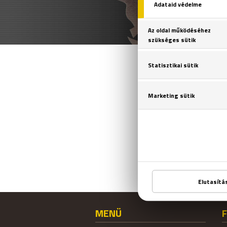
B
ZÁR-BÁR
Nyit a Zár-Bár, ahol
főképp ha jól érzi ma
MENÜ