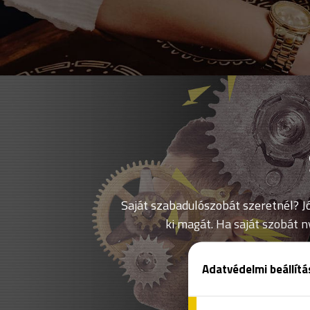
Saját szabadulószobát szeretnél? J
ki magát. Ha saját szobát 