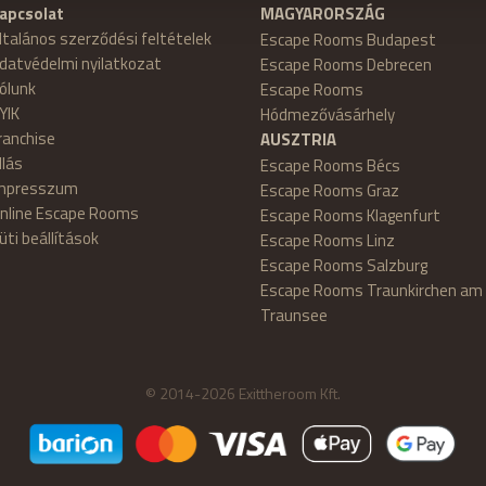
apcsolat
MAGYARORSZÁG
ltalános szerződési feltételek
Escape Rooms Budapest
datvédelmi nyilatkozat
Escape Rooms Debrecen
ólunk
Escape Rooms
YIK
Hódmezővásárhely
ranchise
AUSZTRIA
llás
Escape Rooms Bécs
mpresszum
Escape Rooms Graz
nline Escape Rooms
Escape Rooms Klagenfurt
üti beállítások
Escape Rooms Linz
Escape Rooms Salzburg
Escape Rooms Traunkirchen am
Traunsee
© 2014-2026 Exittheroom Kft.