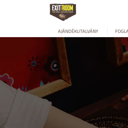
AJÁNDÉKUTALVÁNY
FOGL