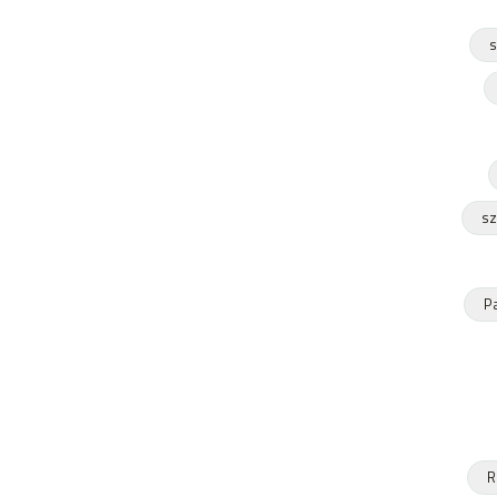
s
sz
P
R