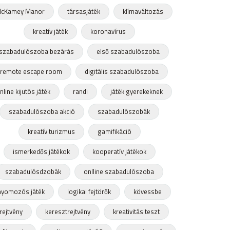
cKamey Manor
társasjáték
klímaváltozás
kreatív játék
koronavírus
szabadulószoba bezárás
első szabadulószoba
remote escape room
digitális szabadulószoba
nline kijutós játék
randi
játék gyerekeknek
szabadulószoba akció
szabadulószobák
kreatív turizmus
gamifikáció
ismerkedős játékok
kooperatív játékok
szabadulósdzobák
onlline szabadulószoba
nyomozós játék
logikai fejtörők
kövessbe
rejtvény
keresztrejtvény
kreativitás teszt