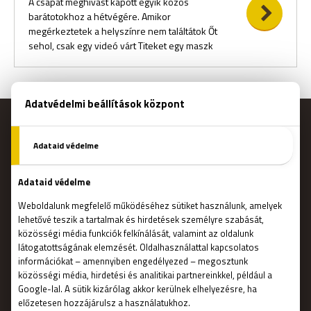
A csapat meghívást kapott egyik közös
barátotokhoz a hétvégére. Amikor
megérkeztetek a helyszínre nem találtátok Őt
sehol, csak egy videó várt Titeket egy maszk
MENÜ
Főoldal
Ajándékutalvány
Foglalás
Hogyan működik?
Szabadulószobák
Csapatépítő
Blog