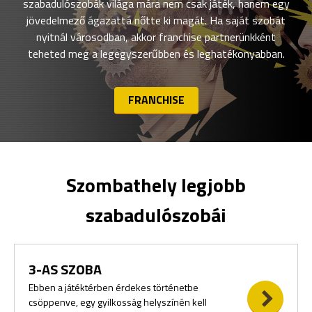
szabadulószobák világa mára nem csak játék, hanem egy
jövedelmező ágazattá nőtte ki magát. Ha saját szobát
nyitnál városodban, akkor franchise partnerünkként
teheted meg a legegyszerűbben és leghatékonyabban.
FRANCHISE
Szombathely legjobb
szabadulószobái
3-AS SZOBA
Ebben a játéktérben érdekes történetbe
csöppenve, egy gyilkosság helyszínén kell