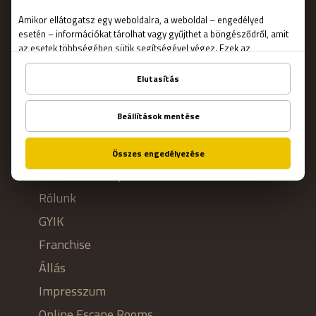
FONTOS
Kapcsolat
Általános szerződési feltételek
Adatvédelmi nyilatkozat
Rólunk
GYIK
Franchise
Állás
Impresszum
Online Escape Rooms