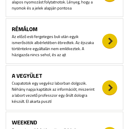
alapos nyomozást folytatnotok. Lényeg, hogy a
nyomok és a jelek alapján pontosa
RÉMÁLOM
Az előző esti fergeteges buli után egyik
ismerősötök albérletében ébredtek. Az éjszaka
történtekre egyáltalán nem emlékeztek. A
házigazda nincs sehol, és az ajt
A VEGYÜLET
Csapatotok egy vegyész laborban dolgozik.
Néhány napja kaptátok az információt, miszerint
a labort vezető professzor egy őrült dologra
készült. El akarta pusztí
WEEKEND