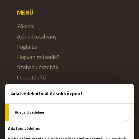
MENÜ
Főoldal
Ajándékutalvány
Foglalás
Hogyan működik?
Szabadulószobák
Csapatépítő
Blog
FONTOS