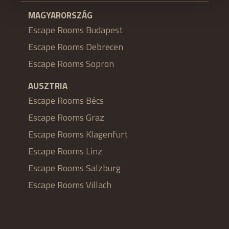
MAGYARORSZÁG
Escape Rooms Budapest
Escape Rooms Debrecen
Escape Rooms Sopron
AUSZTRIA
Escape Rooms Bécs
Escape Rooms Graz
Escape Rooms Klagenfurt
Escape Rooms Linz
Escape Rooms Salzburg
Escape Rooms Villach