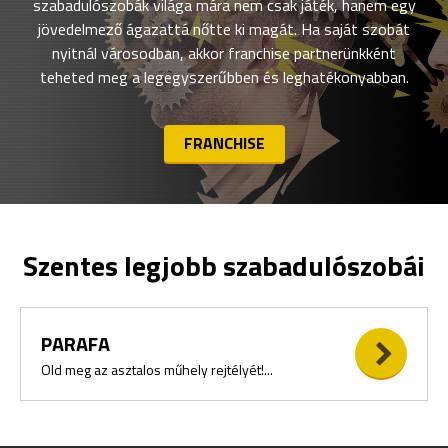
szabadulószobák világa mára nem csak játék, hanem egy
jövedelmező ágazattá nőtte ki magát. Ha saját szobát
nyitnál városodban, akkor franchise partnerünkként
teheted meg a legegyszerűbben és leghatékonyabban.
FRANCHISE
Szentes legjobb szabadulószobái
PARAFA
Old meg az asztalos műhely rejtélyét!...