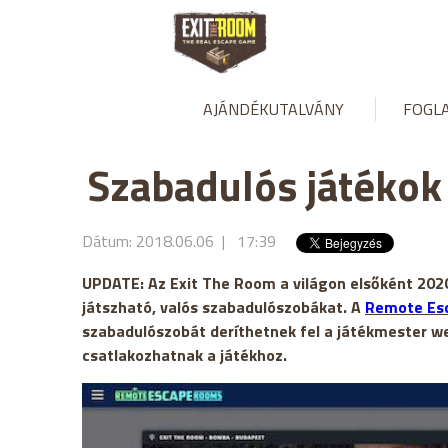
AJÁNDÉKUTALVÁNY
FOGL
Szabadulós játékok
Dátum: 2018.06.06 | 17:39
UPDATE: Az Exit The Room a világon elsőként 202
játszható, valós szabadulószobákat. A
Remote Es
szabadulószobát deríthetnek fel a játékmester w
csatlakozhatnak a játékhoz.