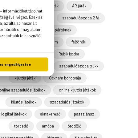
húsvéti játék
VR játék
AR játék
arapark
Pokemon Go
szabadulószoba 2 fő
szabadulószoba pároknak
Szabadulószoba teljes film
fejtörők
találós kérdések
Rubik kocka
ubik kocka világbajnokság
szabadulószoba trükk
kijutós jéték
Ockham borotvája
online szabadulós játékok
online kijutós játékok
kijutós játékok
szabadulós játékok
logikai játékok
aknakereső
passziánsz
torpedó
amőba
ötödölő