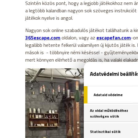
Szintén közös pont, hogy a legjobb játékokhoz nem ár
a legtöbb kalandban nagyon sok szöveges instrukciót 
játékok nyelve is angol.
Nagyon sok online szabadulós játékot találhatunk a 
365escape.com
oldalon, vagy az
escapefan.com
-on
legalább hetente felkerül valamilyen új kijutós játék is
mások is - többnyire némi késéssel - gyűjteményeikbe
mert könnyen elérhető a megoldás is, ha valaki elakad