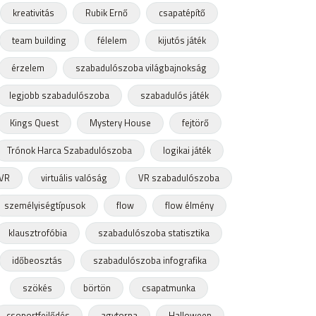
kreativitás
Rubik Ernő
csapatépítő
team building
félelem
kijutós játék
érzelem
szabadulószoba világbajnokság
legjobb szabadulószoba
szabadulós játék
Kings Quest
Mystery House
fejtörő
Trónok Harca Szabadulószoba
logikai játék
VR
virtuális valóság
VR szabadulószoba
személyiségtípusok
flow
flow élmény
klausztrofóbia
szabadulószoba statisztika
időbeosztás
szabadulószoba infografika
szökés
börtön
csapatmunka
csoportfejlődés
agytorna
Halloween