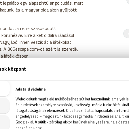
t legalább egy alapszintű angoltudás, mert
kapunk, és a magyar oldalakon gyűjtött
kimondottan erre szakosodott
 körülnézve. Erre a két oldalra ráadásul
. Nagyjából innen veszik át a játékokat
. A 365escape.com-ot azért is szeretik,
na játék közben.
s
sz