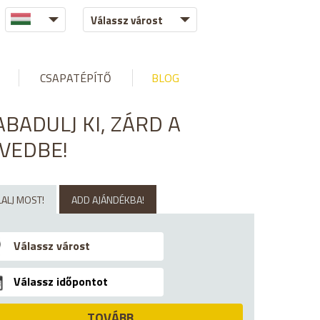
Válassz várost
CSAPATÉPÍTŐ
BLOG
ABADULJ KI, ZÁRD A
ÍVEDBE!
ALJ MOST!
ADD AJÁNDÉKBA!
TOVÁBB