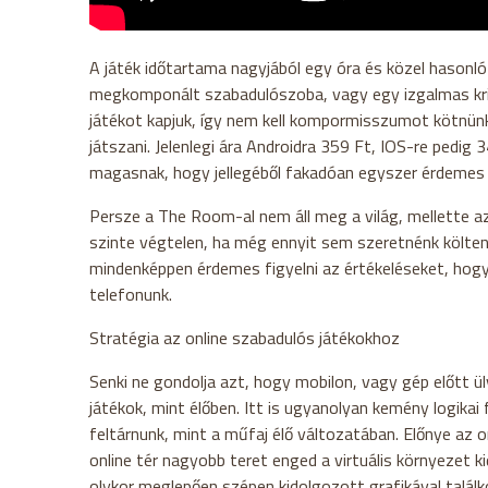
A játék időtartama nagyjából egy óra és közel hasonló
megkomponált szabadulószoba, vagy egy izgalmas krimi.
játékot kapjuk, így nem kell kompormisszumot kötnü
játszani. Jelenlegi ára Androidra 359 Ft, IOS-re pedi
magasnak, hogy jellegéből fakadóan egyszer érdemes 
Persze a The Room-al nem áll meg a világ, mellette a
szinte végtelen, ha még ennyit sem szeretnénk költeni
mindenképpen érdemes figyelni az értékeléseket, hog
telefonunk.
Stratégia az online szabadulós játékokhoz
Senki ne gondolja azt, hogy mobilon, vagy gép előtt ülv
játékok, mint élőben. Itt is ugyanolyan kemény logikai f
feltárnunk, mint a műfaj élő változatában. Előnye az o
online tér nagyobb teret enged a virtuális környezet k
olykor meglepően szépen kidolgozott grafikával találk