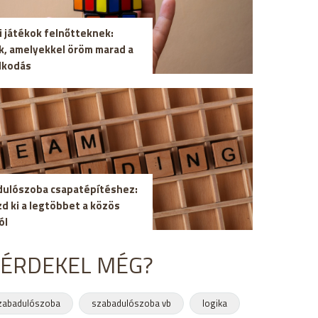
i játékok felnőtteknek:
k, amelyekkel öröm marad a
lkodás
ulószoba csapatépítéshez:
zd ki a legtöbbet a közös
ól
 ÉRDEKEL MÉG?
zabadulószoba
szabadulószoba vb
logika