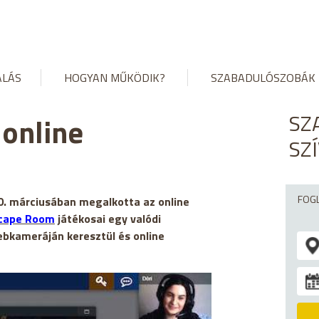
ALÁS
HOGYAN MŰKÖDIK?
SZABADULÓSZOBÁK
SZ
 online
SZ
FOGL
0. márciusában megalkotta az online
cape Room
játékosai egy valódi
ebkameráján keresztül és online