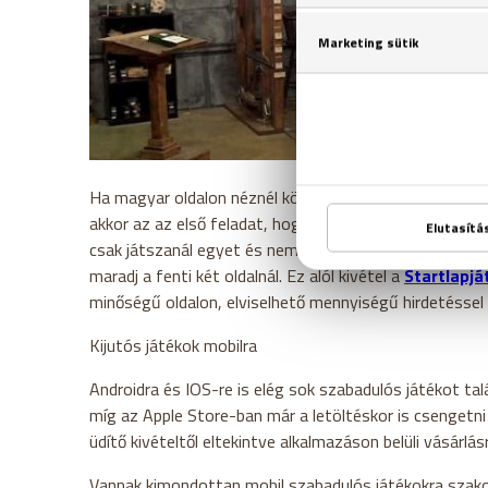
Ha magyar oldalon néznél körül, akkor is szinte bizto
akkor az az első feladat, hogy kihámozd őket a renget
csak játszanál egyet és nem szeretnél egy csomó új a
maradj a fenti két oldalnál. Ez alól kivétel a
Startlapjá
minőségű oldalon, elviselhető mennyiségű hirdetéssel 
Kijutós játékok mobilra
Androidra és IOS-re is elég sok szabadulós játékot ta
míg az Apple Store-ban már a letöltéskor is csengetni 
üdítő kivételtől eltekintve alkalmazáson belüli vásárlás
Vannak kimondottan mobil szabadulós játékokra szakoso