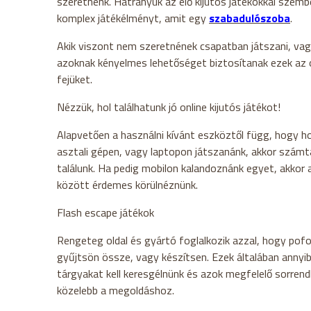
szeretnénk. Hátrányuk az élő kijutós játékokkal szem
komplex játékélményt, amit egy
szabadulószoba
.
Akik viszont nem szeretnének csapatban játszani, vag
azoknak kényelmes lehetőséget biztosítanak ezek az onl
fejüket.
Nézzük, hol találhatunk jó online kijutós játékot!
Alapvetően a használni kívánt eszköztől függ, hogy ho
asztali gépen, vagy laptopon játszanánk, akkor számt
találunk. Ha pedig mobilon kalandoznánk egyet, akkor 
között érdemes körülnéznünk.
Flash escape játékok
Rengeteg oldal és gyártó foglalkozik azzal, hogy pof
gyűjtsön össze, vagy készítsen. Ezek általában anny
tárgyakat kell keresgélnünk és azok megfelelő sorren
közelebb a megoldáshoz.