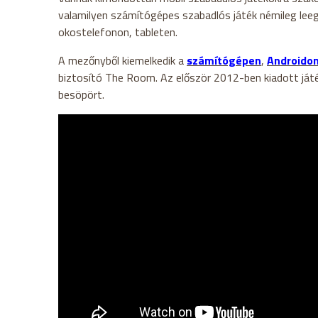
valamilyen számítógépes szabadlós játék némileg leeg
okostelefonon, tableten.
A mezőnyből kiemelkedik a
számítógépen
,
Androido
biztosító The Room. Az először 2012-ben kiadott játé
besöpört.