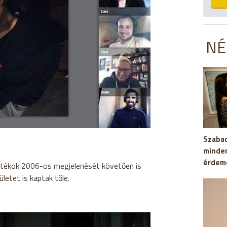
NÉ
Szaba
minden
érdem
 játékok 2006-os megjelenését követően is
letet is kaptak tőle.