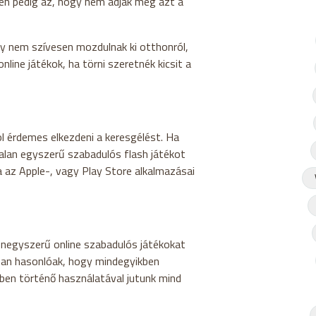
ben pedig az, hogy nem adják meg azt a
y nem szívesen mozdulnak ki otthonról,
ine játékok, ha törni szeretnék kicsit a
l érdemes elkezdeni a keresgélést. Ha
alan egyszerű szabadulós flash játékot
a az Apple-, vagy Play Store alkalmazásai
onegyszerű online szabadulós játékokat
iban hasonlóak, hogy mindegyikben
dben történő használatával jutunk mind