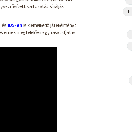
ysezrűsített változatát kínálják
ho
n
és
IOS-en
is kiemelkedő játékélményt
k ennek megfelelően egy rakat díjat is