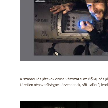
A szabadulós játékok online változatai az élő kijutós
töretlen népszerűségnek örvendenek, sőt talán új lendü