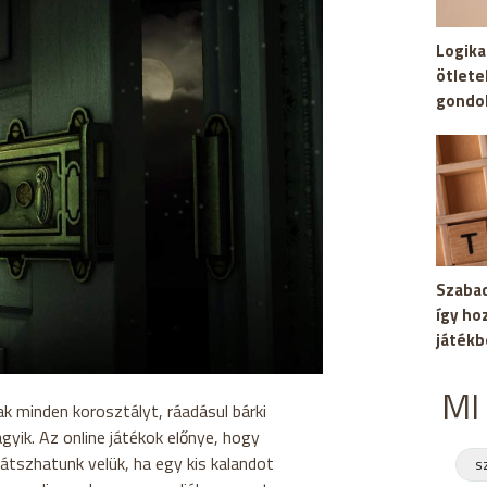
Logika
ötlete
gondo
Szabad
így ho
játékb
MI
k minden korosztályt, ráadásul bárki
gyik. Az online játékok előnye, hogy
játszhatunk velük, ha egy kis kalandot
s