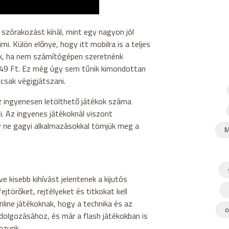
 szórakozást kínál, mint egy nagyon jól
 Külön előnye, hogy itt mobilra is a teljes
nk, ha nem számítógépen szeretnénk
g 349 Ft. Ez még úgy sem tűnik kimondottan
csak végigjátszani.
z ingyenesen letölthető játékok száma
. Az ingyenes játékoknál viszont
y ne gagyi alkalmazásokkal tömjük meg a
M
e kisebb kihívást jelentenek a kijutós
ejtörőket, rejtélyeket és titkokat kell
nline játékoknak, hogy a technika és az
o
idolgozásához, és már a flash játékokban is
ozunk.