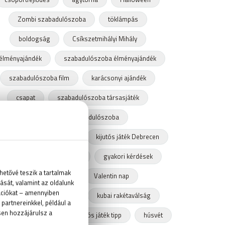
Zombi szabadulószoba
töklámpás
boldogság
Csíkszetmihályi Mihály
élményajándék
szabadulószoba élményajándék
szabadulószoba film
karácsonyi ajándék
csapat
szabadulószoba társasjáték
csapatépítő szabadulószoba
zabadulószoba Debrecen
kijutós játék Debrecen
Szabadulós játék Debrecen
gyakori kérdések
ajándékutalvány
Valentin nap
bomba szabadulószoba
kubai rakétaválság
abadulószoba tipp
kijutós játék tipp
húsvét