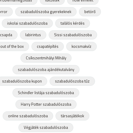
problémamegoldás
idézetek
flow elmélet
rror
szabadulószoba gyerekeknek
betörő
iskolai szabadulószoba
találós kérdés
csapda
labirintus
Sissi szabadulószoba
out of the box
csapatépítés
kocsmakvíz
Csíkszentmihályi Mihály
szabadulószoba ajándékutalvány
szabadulószoba kupon
szabadulószoba tűz
Schindler listája szabadulószoba
Harry Potter szabadulószoba
online szabadulószoba
társasjátékok
Végjáték szabadulószoba