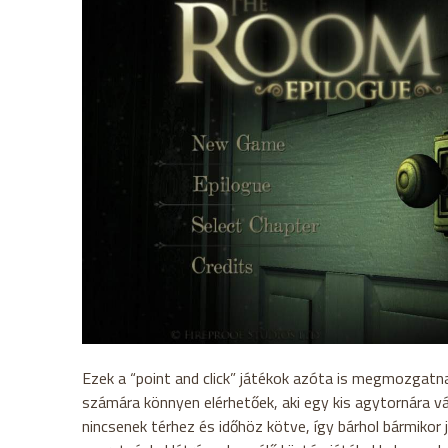
Ezek a “point and click” játékok azóta is megmozgatna
számára könnyen elérhetőek, aki egy kis agytornára vá
nincsenek térhez és időhöz kötve, így bárhol bármikor 