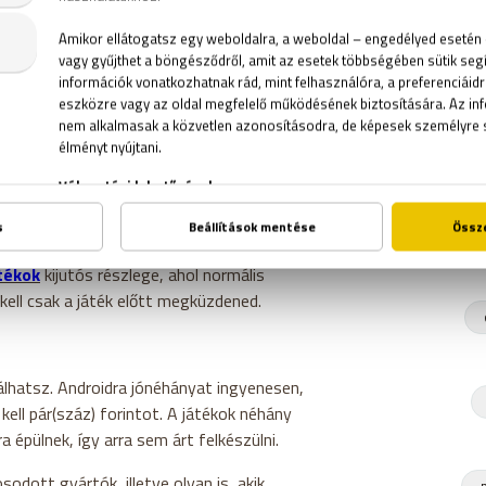
P
s hogy ugyanezeket a játékokat találod, de
eg oldalon megjelenő hirdetés közül. Így ha
R
blakban megnyíló hirdetést, akkor inkább
tékok
kijutós részlege, ahol normális
kell csak a játék előtt megküzdened.
lálhatsz. Androidra jónéhányat ingyenesen,
kell pár(száz) forintot. A játékok néhány
ra épülnek, így arra sem árt felkészülni.
dott gyártók, illetve olyan is, akik