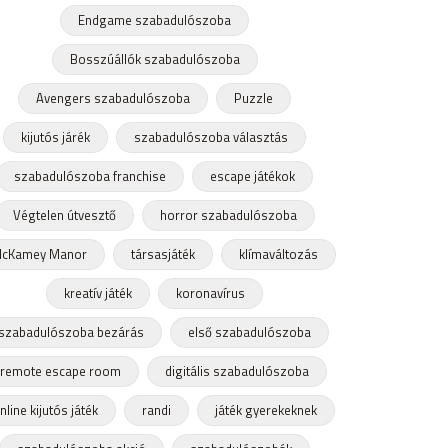
Endgame szabadulószoba
Bosszúállók szabadulószoba
Avengers szabadulószoba
Puzzle
kijutós járék
szabadulószoba választás
szabadulószoba franchise
escape játékok
Végtelen útvesztő
horror szabadulószoba
cKamey Manor
társasjáték
klímaváltozás
kreatív játék
koronavírus
szabadulószoba bezárás
első szabadulószoba
remote escape room
digitális szabadulószoba
nline kijutós játék
randi
játék gyerekeknek