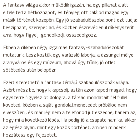
A fantasy világa akkor működik igazán, ha egy pillanat alatt
elfelejted a hétköznapot, és tényleg ott találod magad egy
másik történet közepén. Egy jó szabadulószoba pont ezt tudja:
beszippant, szerepet ad, és közben észrevétlenül rákényszerít
arra, hogy figyelj, gondolkodj, összedolgozz.
Ebben a cikkben négy izgalmas fantasy-szabadulószobát
mutatunk. Lesz köztük egy varázsló laborja, a dzsungel mélye,
aranyváros és egy múzeum, ahová úgy tűnik, jó ötlet
sötétedés után belopózni.
Ezért szerethető a fantasy témájú szabadulószobák világa.
Azért mész be, hogy kikapcsolj, aztán azon kapod magad, hogy
egyszerre figyelsz öt dologra, a társad mondatait fél füllel
követed, közben a saját gondolatmenetedet próbálod nem
elveszíteni, és már rég nem a telefonod jut eszedbe, hanem az,
hogy mi a következő lépés. Ha pedig jó a csapatdinamika, akkor
az egész olyan, mint egy közös történet, amiben mindenki
hozzátesz egy fejezetet.