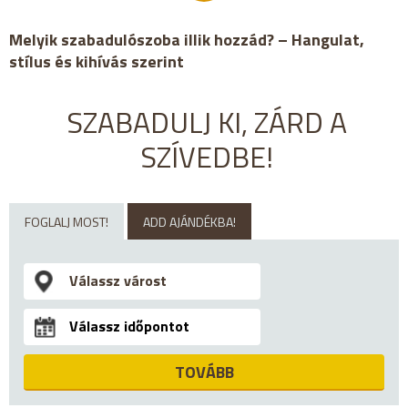
Melyik szabadulószoba illik hozzád? – Hangulat,
stílus és kihívás szerint
SZABADULJ KI, ZÁRD A
SZÍVEDBE!
FOGLALJ MOST!
ADD AJÁNDÉKBA!
TOVÁBB