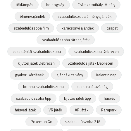
töklámpás
boldogság
Csíkszetmihályi Mihály
élményajándék
szabadulószoba élményajándék
szabadulószoba film
karácsonyi ajándék
csapat
szabadulószoba társasjáték
csapatépítő szabadulószoba
szabadulószoba Debrecen
kijutós játék Debrecen
Szabadulós játék Debrecen
gyakori kérdések
ajándékutalvány
Valentin nap
bomba szabadulószoba
kubai rakétaválság
szabadulószoba tipp
kijutós játék tipp
húsvét
húsvéti játék
VR játék
AR játék
Parapark
Pokemon Go
szabadulószoba 2 fő