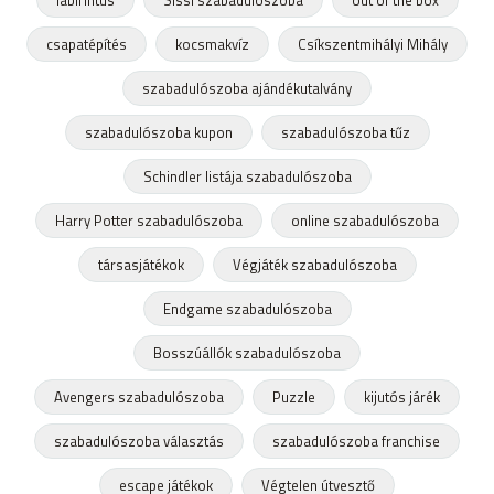
labirintus
Sissi szabadulószoba
out of the box
csapatépítés
kocsmakvíz
Csíkszentmihályi Mihály
szabadulószoba ajándékutalvány
szabadulószoba kupon
szabadulószoba tűz
Schindler listája szabadulószoba
Harry Potter szabadulószoba
online szabadulószoba
társasjátékok
Végjáték szabadulószoba
Endgame szabadulószoba
Bosszúállók szabadulószoba
Avengers szabadulószoba
Puzzle
kijutós járék
szabadulószoba választás
szabadulószoba franchise
escape játékok
Végtelen útvesztő