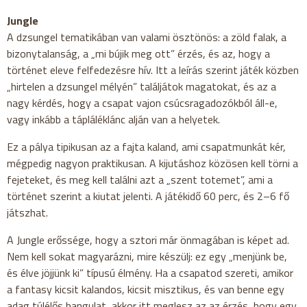
Jungle
A dzsungel tematikában van valami ösztönös: a zöld falak, a
bizonytalanság, a „mi bújik meg ott” érzés, és az, hogy a
történet eleve felfedezésre hív. Itt a leírás szerint játék közben
„hirtelen a dzsungel mélyén” találjátok magatokat, és az a
nagy kérdés, hogy a csapat vajon csúcsragadozókból áll-e,
vagy inkább a tápláléklánc alján van a helyetek.
Ez a pálya tipikusan az a fajta kaland, ami csapatmunkát kér,
mégpedig nagyon praktikusan. A kijutáshoz közösen kell törni a
fejeteket, és meg kell találni azt a „szent totemet”, ami a
történet szerint a kiutat jelenti. A játékidő 60 perc, és 2–6 fő
játszhat.
A Jungle erőssége, hogy a sztori már önmagában is képet ad.
Nem kell sokat magyarázni, mire készülj: ez egy „menjünk be,
és élve jöjjünk ki” típusú élmény. Ha a csapatod szereti, amikor
a fantasy kicsit kalandos, kicsit misztikus, és van benne egy
adag túlélős hangulat, akkor itt meglesz az az érzés, hogy egy