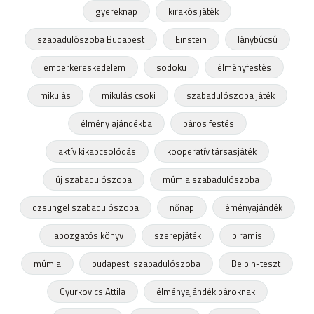
gyereknap
kirakós játék
szabadulószoba Budapest
Einstein
lánybúcsú
emberkereskedelem
sodoku
élményfestés
mikulás
mikulás csoki
szabadulószoba játék
élmény ajándékba
páros festés
aktív kikapcsolódás
kooperatív társasjáték
új szabadulószoba
múmia szabadulószoba
dzsungel szabadulószoba
nőnap
éményajándék
lapozgatós könyv
szerepjáték
piramis
múmia
budapesti szabadulószoba
Belbin-teszt
Gyurkovics Attila
élményajándék pároknak