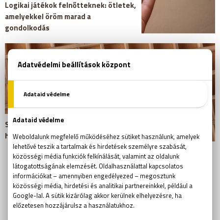
Logikai játékok felnőtteknek: ötletek,
amelyekkel öröm marad a
gondolkodás
Szabadulószoba csapatépítéshez: így
hozd ki a legtöbbet a közös játékból
MI ÉRDEKEL MÉG?
szabadulószoba
szabadulószoba vb
logika
kreativitás
Rubik Ernő
csapatépítő