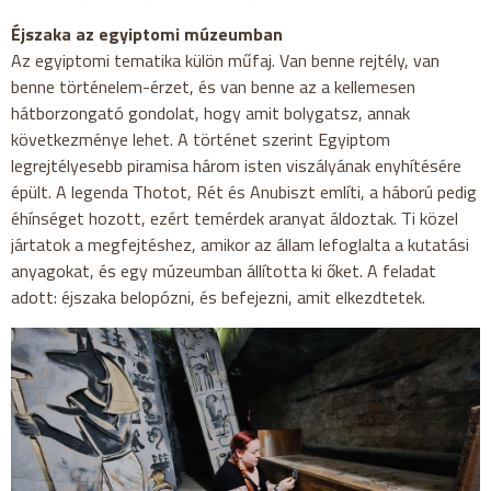
Éjszaka az egyiptomi múzeumban
Az egyiptomi tematika külön műfaj. Van benne rejtély, van
benne történelem-érzet, és van benne az a kellemesen
hátborzongató gondolat, hogy amit bolygatsz, annak
következménye lehet. A történet szerint Egyiptom
legrejtélyesebb piramisa három isten viszályának enyhítésére
épült. A legenda Thotot, Rét és Anubiszt említi, a háború pedig
éhínséget hozott, ezért temérdek aranyat áldoztak. Ti közel
jártatok a megfejtéshez, amikor az állam lefoglalta a kutatási
anyagokat, és egy múzeumban állította ki őket. A feladat
adott: éjszaka belopózni, és befejezni, amit elkezdtetek.