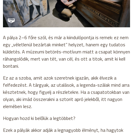
A pálya 2–6 főre szól, és már a kiindulópontja is remek: ez nem
egy „véletlenül bezártak minket” helyzet, hanem egy tudatos
küldetés. A múzeumi betörés-motívum miatt a csapat könnyen
ráhangolódik, mert van tét, van cél, és ott a titok, amit ki kell
bontani.
Ez az a szoba, amit azok szeretnek igazán, akik élvezik a
felfedezést. A tárgyak, az utalások, a legenda-szálak mind arra
késztetnek, hogy figyelj a részletekre. Ha a csapatotokban van
olyan, aki imád összerakni a sztorit apró jelekből, itt nagyon
elemében lesz.
Hogyan hozd ki belőlük a legtöbbet?
Ezek a pályák akkor adják a legnagyobb élményt, ha hagytok