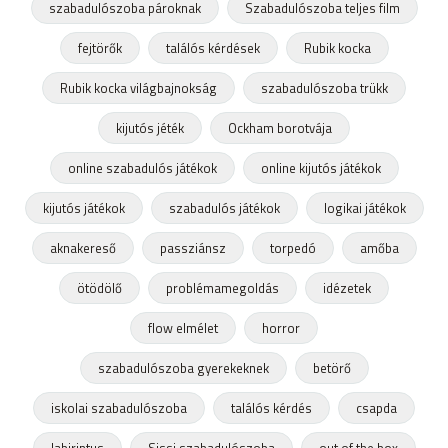
szabadulószoba pároknak
Szabadulószoba teljes film
fejtörők
találós kérdések
Rubik kocka
Rubik kocka világbajnokság
szabadulószoba trükk
kijutós jéték
Ockham borotvája
online szabadulós játékok
online kijutós játékok
kijutós játékok
szabadulós játékok
logikai játékok
aknakereső
passziánsz
torpedó
amőba
ötödölő
problémamegoldás
idézetek
flow elmélet
horror
szabadulószoba gyerekeknek
betörő
iskolai szabadulószoba
találós kérdés
csapda