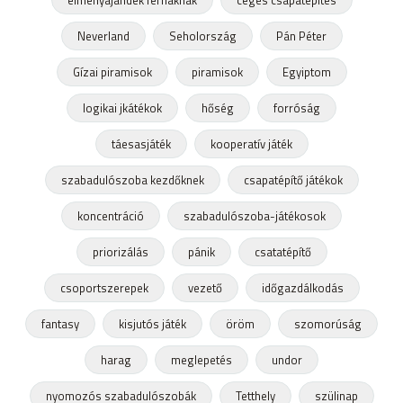
élményajándék férfiaknak
céges csapatépítés
Neverland
Seholország
Pán Péter
Gízai piramisok
piramisok
Egyiptom
logikai jkátékok
hőség
forróság
táesasjáték
kooperatív játék
szabadulószoba kezdőknek
csapatépítő játékok
koncentráció
szabadulószoba-játékosok
priorizálás
pánik
csatatépítő
csoportszerepek
vezető
időgazdálkodás
fantasy
kisjutós játék
öröm
szomorúság
harag
meglepetés
undor
nyomozós szabadulószobák
Tetthely
szülinap