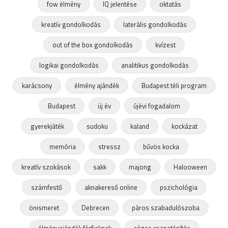
fow élmény
IQ jelentése
oktatás
kreatív gondolkodás
laterális gondolkodás
out of the box gondolkodás
kvízest
logikai gondolkodás
analitikus gondolkodás
karácsony
élmény ajándék
Budapest téli program
Budapest
új év
újévi fogadalom
gyerekjáték
sudoku
kaland
kockázat
memória
stressz
bűvös kocka
kreatív szokások
sakk
majong
Halooween
számfestő
aknakereső online
pszichológia
önismeret
Debrecen
páros szabadulószoba