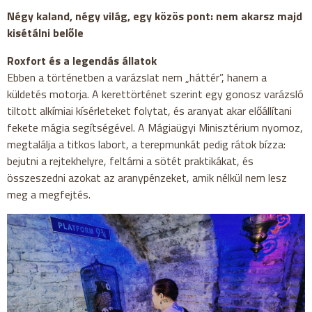
Négy kaland, négy világ, egy közös pont: nem akarsz majd
kisétálni belőle
Roxfort és a legendás állatok
Ebben a történetben a varázslat nem „háttér”, hanem a
küldetés motorja. A kerettörténet szerint egy gonosz varázsló
tiltott alkímiai kísérleteket folytat, és aranyat akar előállítani
fekete mágia segítségével. A Mágiaügyi Minisztérium nyomoz,
megtalálja a titkos labort, a terepmunkát pedig rátok bízza:
bejutni a rejtekhelyre, feltárni a sötét praktikákat, és
összeszedni azokat az aranypénzeket, amik nélkül nem lesz
meg a megfejtés.