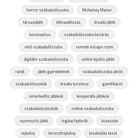
horror szabadulószoba
McKamey Manor
társasjáték
klímaváltozás
kreatív játék
koronavírus
szabadulószoba bezárás
első szabadulószoba
remote escape room
digitális szabadulószoba
online kijutós játék
randi
játék gyerekeknek
szabadulószoba akció
szabadulószobák
kreatív turizmus
gamifikáció
ismerkedős játékok
kooperatív játékok
szabadulósdzobák
onlline szabadulószoba
nyomozós játék
logikai fejtörők
kövessbe
rejtvény
keresztrejtvény
kreativitás teszt