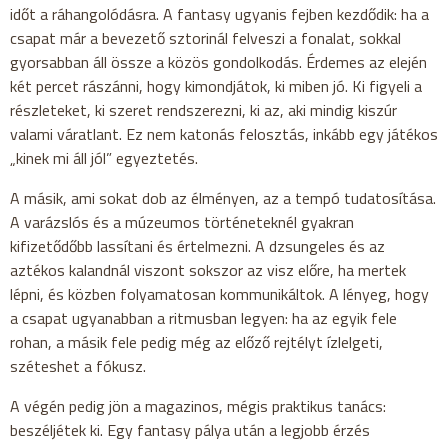
időt a ráhangolódásra. A fantasy ugyanis fejben kezdődik: ha a
csapat már a bevezető sztorinál felveszi a fonalat, sokkal
gyorsabban áll össze a közös gondolkodás. Érdemes az elején
két percet rászánni, hogy kimondjátok, ki miben jó. Ki figyeli a
részleteket, ki szeret rendszerezni, ki az, aki mindig kiszúr
valami váratlant. Ez nem katonás felosztás, inkább egy játékos
„kinek mi áll jól” egyeztetés.
A másik, ami sokat dob az élményen, az a tempó tudatosítása.
A varázslós és a múzeumos történeteknél gyakran
kifizetődőbb lassítani és értelmezni. A dzsungeles és az
aztékos kalandnál viszont sokszor az visz előre, ha mertek
lépni, és közben folyamatosan kommunikáltok. A lényeg, hogy
a csapat ugyanabban a ritmusban legyen: ha az egyik fele
rohan, a másik fele pedig még az előző rejtélyt ízlelgeti,
széteshet a fókusz.
A végén pedig jön a magazinos, mégis praktikus tanács:
beszéljétek ki. Egy fantasy pálya után a legjobb érzés