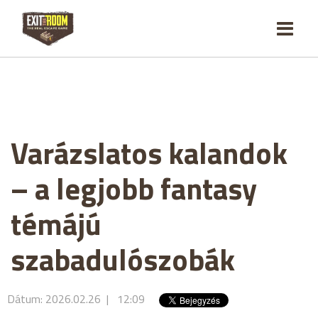
Varázslatos kalandok
– a legjobb fantasy
témájú
szabadulószobák
Dátum: 2026.02.26 | 12:09