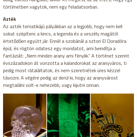
történetben vagytok, nem egy feladatsorban.
Azték
Az azték tematikájú pályákban az a legjobb, hogy nem kell
sokat szépíteni: a kincs, a legenda és a veszély magától
értetődően együtt jár. Ennél a szobánál a sztori El Doradóra
épül, és rögtön odatesz egy mondatot, ami beindítja a
fantáziát: „Nem minden arany ami fénylik.” A történet szerint
évszázadokon át vonzotta a kalandorokat az aranyváros, ti
pedig most rátaláltatok, és nem szeretnétek üres kézzel
távozni. A végére pedig az derül ki, hogy az aranyvárost
megtalálni volt-e nehezebb, vagy kijutni onnan.