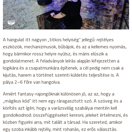
A hangulat itt nagyon „titkos helyiség” jellegű: rejtélyes
eszközök, mechanizmusok, bűbájok, és az a kellemes nyomás,
hogy bármikor rossz helyre nyúlsz, és máris elúszik a
gondolatmenet. A feladványok leírás alapján kifejezetten a
logikára és a csapatmunkára építenek, a cél pedig nem csak a
kijutás, hanem a történet szerinti küldetés teljesítése is. A
pálya 2–6 főre van hangolva.
Amiért fantasy-rajongóknak különösen jó, az az, hogy a
„mágikus kód” itt nem egy ráragasztott szó. A szöveg és a
körítés azt ígéri, hogy a varázsvilág szabályai mentén kell
gondolkodnod: összefüggéseket keresni, jeleket értelmezni, és
közben figyelni arra, mit talált a társad. Ha szereted, amikor
egy szoba inkább rejtély, mint rohanás, ez erős választás.