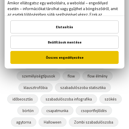
team building
félelem
kijutós játék
érzelem
szabadulószoba világbajnokság
legjobb szabadulószoba
szabadulós játék
Kings Quest
Mystery House
fejtörő
Trónok Harca Szabadulószoba
logikai játék
VR
virtuális valóság
VR szabadulószoba
személyiségtípusok
flow
flow élmény
klausztrofóbia
szabadulószoba statisztika
időbeosztás
szabadulószoba infografika
szökés
börtön
csapatmunka
csoportfejlődés
agytorna
Halloween
Zombi szabadulószoba