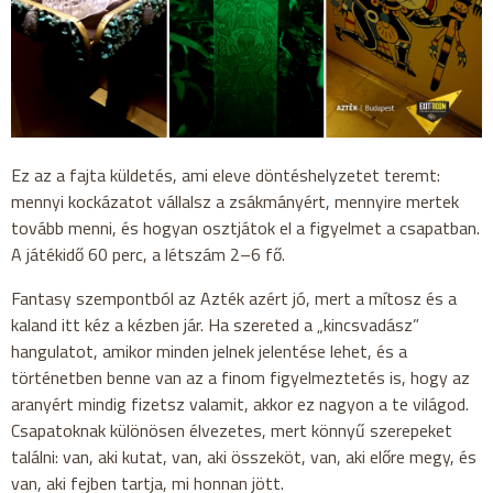
Ez az a fajta küldetés, ami eleve döntéshelyzetet teremt:
mennyi kockázatot vállalsz a zsákmányért, mennyire mertek
tovább menni, és hogyan osztjátok el a figyelmet a csapatban.
A játékidő 60 perc, a létszám 2–6 fő.
Fantasy szempontból az Azték azért jó, mert a mítosz és a
kaland itt kéz a kézben jár. Ha szereted a „kincsvadász”
hangulatot, amikor minden jelnek jelentése lehet, és a
történetben benne van az a finom figyelmeztetés is, hogy az
aranyért mindig fizetsz valamit, akkor ez nagyon a te világod.
Csapatoknak különösen élvezetes, mert könnyű szerepeket
találni: van, aki kutat, van, aki összeköt, van, aki előre megy, és
van, aki fejben tartja, mi honnan jött.