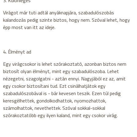
3. Különleges
Virágot már tuti adtál anyáknapjára, szabadulószobás
kalandozás pedig szinte biztos, hogy nem. Szóval lehet, hogy
épp most van itt az ideje.
4. Élményt ad
Egy virágcsokor is lehet szórakoztató, azonban biztos nem
biztosít olyan élményt, mint egy szabadulószoba. Lehet
nézegetni, szagolgatni - aztán ennyi. Nagyjából ez az, amit
egy csokor biztosítani tud. Ezt csinálhatjátok egy
szabadulószobával is - bár kevesen teszik. Ezen túl pedig
keresgélhettek, gondolkodhattok, nyomozhattok,
számolhattok, nevethettek. Szóval sokkal-sokkal
szórakoztatóbb egy ilyen kaland, mint egy csokor virág.