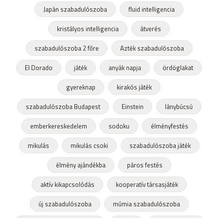
Japán szabadulószoba
fluid intelligencia
kristályos intelligencia
átverés
szabadulószoba 2 főre
Azték szabadulószoba
El Dorado
játék
anyák napja
ördöglakat
gyereknap
kirakós játék
szabadulószoba Budapest
Einstein
lánybúcsú
emberkereskedelem
sodoku
élményfestés
mikulás
mikulás csoki
szabadulószoba játék
élmény ajándékba
páros festés
aktív kikapcsolódás
kooperatív társasjáték
új szabadulószoba
múmia szabadulószoba