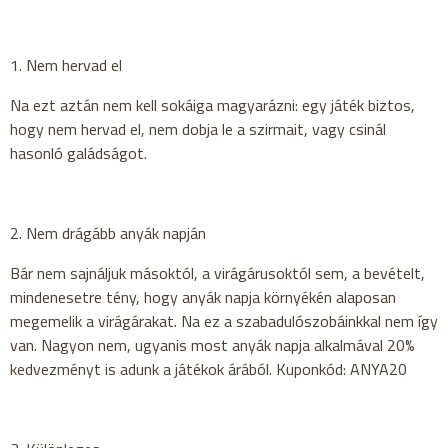
1. Nem hervad el
Na ezt aztán nem kell sokáiga magyarázni: egy játék biztos,
hogy nem hervad el, nem dobja le a szirmait, vagy csinál
hasonló galádságot.
2. Nem drágább anyák napján
Bár nem sajnáljuk másoktól, a virágárusoktól sem, a bevételt,
mindenesetre tény, hogy anyák napja környékén alaposan
megemelik a virágárakat. Na ez a szabadulószobáinkkal nem így
van. Nagyon nem, ugyanis most anyák napja alkalmával 20%
kedvezményt is adunk a játékok árából. Kuponkód: ANYA20