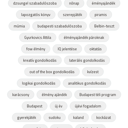
dzsungel szabadulószoba
nőnap
éményajándék
lapozgatós könyv
szerepjáték
piramis
múmia
budapesti szabadulószoba
Belbin-teszt
Gyurkovics Attila
élményajándék pároknak
fow élmény
IQ jelentése
oktatás
kreatív gondolkodás
laterális gondolkodás
out of the box gondolkodás
kvízest
logikai gondolkodás
analitikus gondolkodás
karácsony
élmény ajándék
Budapest téli program
Budapest
új év
újévi fogadalom
gyerekjáték
sudoku
kaland
kockázat