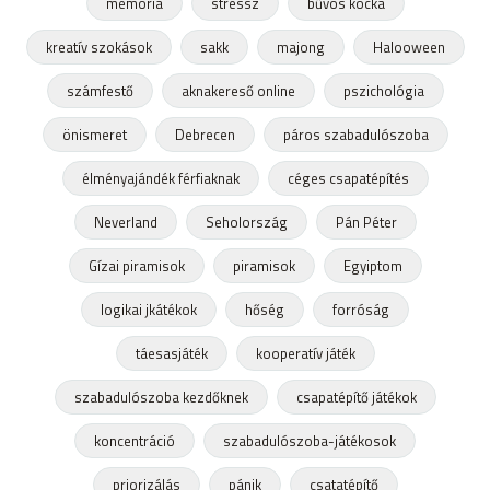
memória
stressz
bűvös kocka
kreatív szokások
sakk
majong
Halooween
számfestő
aknakereső online
pszichológia
önismeret
Debrecen
páros szabadulószoba
élményajándék férfiaknak
céges csapatépítés
Neverland
Seholország
Pán Péter
Gízai piramisok
piramisok
Egyiptom
logikai jkátékok
hőség
forróság
táesasjáték
kooperatív játék
szabadulószoba kezdőknek
csapatépítő játékok
koncentráció
szabadulószoba-játékosok
priorizálás
pánik
csatatépítő