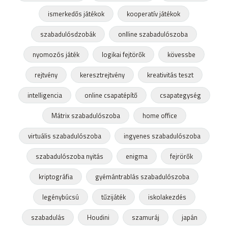
ismerkedős játékok
kooperatív játékok
szabadulósdzobák
onlline szabadulószoba
nyomozós játék
logikai fejtörők
kövessbe
rejtvény
keresztrejtvény
kreativitás teszt
intelligencia
online csapatépítő
csapategység
Mátrix szabadulószoba
home office
virtuális szabadulószoba
ingyenes szabadulószoba
szabadulószoba nyitás
enigma
fejrörők
kriptográfia
gyémántrablás szabadulószoba
legénybúcsú
tűzijáték
iskolakezdés
szabadulás
Houdini
szamuráj
japán