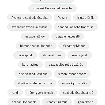
Bosszúállók szabadulószoba
Avengers szabadulószoba
Puzzle
kijutós járék
szabadulószoba választás
szabadulószoba franchise
escape játékok
Végtelen útvesztő
horror szabadulószoba
McKamey Manor
társasjáték
klímaváltozás
kreatív játék
koronavírus
szabadulószoba bezárás
első szabadulószoba
remote escape room
digitális szabadulószoba
online kijutós játék
randi
játék gyerekeknek
szabadulószoba akció
szabadulószobák
kreatív turizmus
gamifikáció