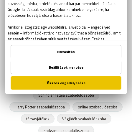
ötödölő
problémamegoldás
idézetek
flow elmélet
horror
szabadulószoba gyerekeknek
betörő
iskolai szabadulószoba
találós kérdés
csapda
labirintus
Sissi szabadulószoba
out of the box
csapatépítés
kocsmakvíz
Csíkszentmihályi Mihály
szabadulószoba ajándékutalvány
szabadulószoba kupon
szabadulószoba tűz
Schindler listája szabadulószoba
Harry Potter szabadulószoba
online szabadulószoba
társasjátékok
Végjáték szabadulószoba
Endgame szabadulószoba