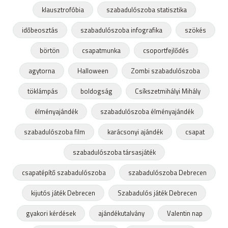
klausztrofóbia
szabadulószoba statisztika
időbeosztás
szabadulószoba infografika
szökés
börtön
csapatmunka
csoportfejlődés
agytorna
Halloween
Zombi szabadulószoba
töklámpás
boldogság
Csíkszetmihályi Mihály
élményajándék
szabadulószoba élményajándék
szabadulószoba film
karácsonyi ajándék
csapat
szabadulószoba társasjáték
csapatépítő szabadulószoba
szabadulószoba Debrecen
kijutós játék Debrecen
Szabadulós játék Debrecen
gyakori kérdések
ajándékutalvány
Valentin nap