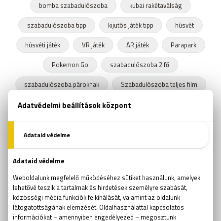
bomba szabadulószoba
kubai rakétaválság
szabadulószoba tipp
kijutós játék tipp
húsvét
húsvéti játék
VR játék
AR játék
Parapark
Pokemon Go
szabadulószoba 2 fő
szabadulószoba pároknak
Szabadulószoba teljes film
fejtörők
találós kérdések
Rubik kocka
Rubik kocka világbajnokság
szabadulószoba trükk
kijutós jéték
Ockham borotvája
online szabadulós játékok
online kijutós játékok
kijutós játékok
szabadulós játékok
logikai játékok
aknakereső
passziánsz
torpedó
amőba