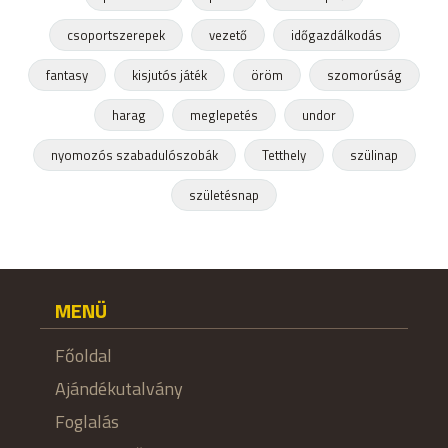
csoportszerepek
vezető
időgazdálkodás
fantasy
kisjutós játék
öröm
szomorúság
harag
meglepetés
undor
nyomozós szabadulószobák
Tetthely
szülinap
születésnap
MENÜ
Főoldal
Ajándékutalvány
Foglalás