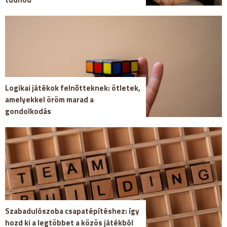
Logikai játékok felnőtteknek: ötletek,
amelyekkel öröm marad a
gondolkodás
Szabadulószoba csapatépítéshez: így
hozd ki a legtöbbet a közös játékból