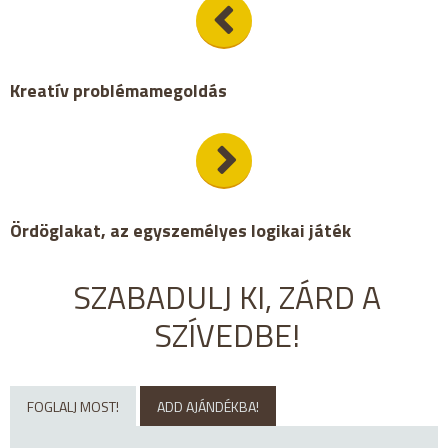
Kreatív problémamegoldás
Ördöglakat, az egyszemélyes logikai játék
SZABADULJ KI, ZÁRD A
SZÍVEDBE!
FOGLALJ MOST!
ADD AJÁNDÉKBA!