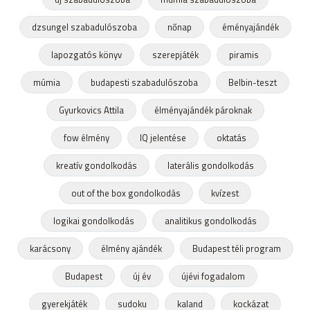
dzsungel szabadulószoba
nőnap
éményajándék
lapozgatós könyv
szerepjáték
piramis
múmia
budapesti szabadulószoba
Belbin-teszt
Gyurkovics Attila
élményajándék pároknak
fow élmény
IQ jelentése
oktatás
kreatív gondolkodás
laterális gondolkodás
out of the box gondolkodás
kvízest
logikai gondolkodás
analitikus gondolkodás
karácsony
élmény ajándék
Budapest téli program
Budapest
új év
újévi fogadalom
gyerekjáték
sudoku
kaland
kockázat