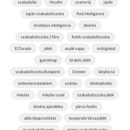
szabadulás
Houdini
szamuráj
japán
Japán szabadulószoba
fluid intelligencia
kristályos intelligencia
átverés
szabadulószoba 2 főre
Azték szabadulószoba
El Dorado
játék
anyák napja
ördöglakat
gyereknap
kirakós játék
szabadulószoba Budapest
Einstein
lánybúcsú
emberkereskedelem
sodoku
élményfestés
mikulás
mikulás csoki
szabadulószoba játék
élmény ajándékba
páros festés
aktív kikapcsolódás
kooperatív társasjáték
új szabadulószoba
múmia szabadulószoba