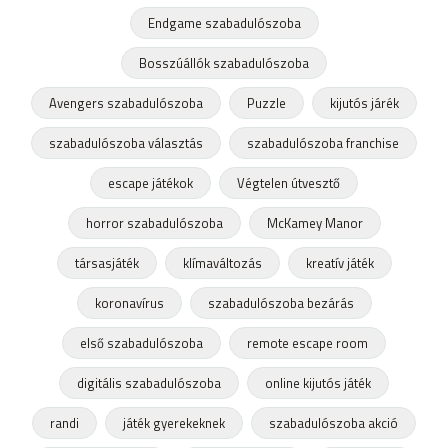
Endgame szabadulószoba
Bosszúállók szabadulószoba
Avengers szabadulószoba
Puzzle
kijutós járék
szabadulószoba választás
szabadulószoba franchise
escape játékok
Végtelen útvesztő
horror szabadulószoba
McKamey Manor
társasjáték
klímaváltozás
kreatív játék
koronavírus
szabadulószoba bezárás
első szabadulószoba
remote escape room
digitális szabadulószoba
online kijutós játék
randi
játék gyerekeknek
szabadulószoba akció