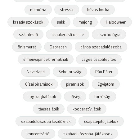
memória
stressz
bűvös kocka
kreatív szokások
sakk
majong
Halooween
számfestő
aknakereső online
pszichológia
önismeret
Debrecen
páros szabadulószoba
élményajándék férfiaknak
céges csapatépítés
Neverland
Seholország
Pán Péter
Gízai piramisok
piramisok
Egyiptom
logikai jkátékok
hőség
forróság
táesasjáték
kooperatív játék
szabadulószoba kezdőknek
csapatépítő játékok
koncentráció
szabadulószoba-játékosok