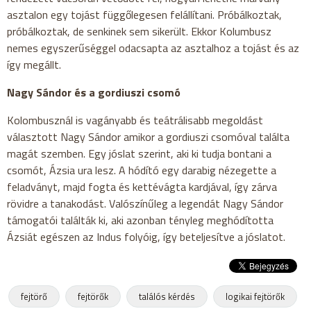
asztalon egy tojást függőlegesen felállítani. Próbálkoztak,
próbálkoztak, de senkinek sem sikerült. Ekkor Kolumbusz
nemes egyszerűséggel odacsapta az asztalhoz a tojást és az
így megállt.
Nagy Sándor és a gordiuszi csomó
Kolombusznál is vagányabb és teátrálisabb megoldást
választott Nagy Sándor amikor a gordiuszi csomóval találta
magát szemben. Egy jóslat szerint, aki ki tudja bontani a
csomót, Ázsia ura lesz. A hódító egy darabig nézegette a
feladványt, majd fogta és kettévágta kardjával, így zárva
rövidre a tanakodást. Valószínűleg a legendát Nagy Sándor
támogatói találták ki, aki azonban tényleg meghódította
Ázsiát egészen az Indus folyóig, így beteljesítve a jóslatot.
fejtörő
fejtörők
találós kérdés
logikai fejtörők