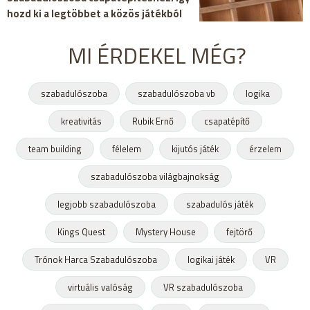
hozd ki a legtöbbet a közös játékból
MI ÉRDEKEL MÉG?
szabadulószoba
szabadulószoba vb
logika
kreativitás
Rubik Ernő
csapatépítő
team building
félelem
kijutós játék
érzelem
szabadulószoba világbajnokság
legjobb szabadulószoba
szabadulós játék
Kings Quest
Mystery House
fejtörő
Trónok Harca Szabadulószoba
logikai játék
VR
virtuális valóság
VR szabadulószoba