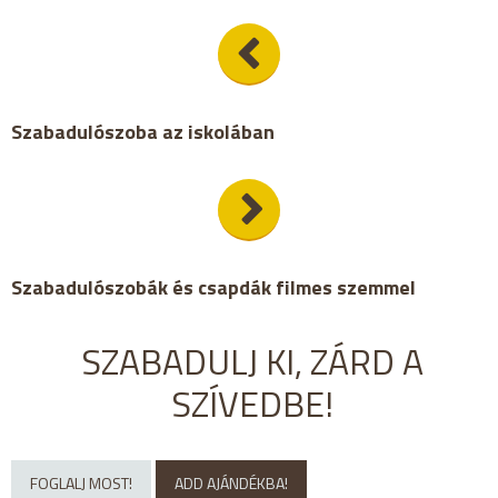
Szabadulószoba az iskolában
Szabadulószobák és csapdák filmes szemmel
SZABADULJ KI, ZÁRD A
SZÍVEDBE!
FOGLALJ MOST!
ADD AJÁNDÉKBA!