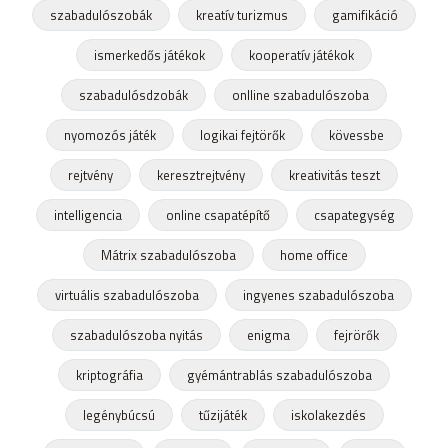
szabadulószobák
kreatív turizmus
gamifikáció
ismerkedős játékok
kooperatív játékok
szabadulósdzobák
onlline szabadulószoba
nyomozós játék
logikai fejtörők
kövessbe
rejtvény
keresztrejtvény
kreativitás teszt
intelligencia
online csapatépítő
csapategység
Mátrix szabadulószoba
home office
virtuális szabadulószoba
ingyenes szabadulószoba
szabadulószoba nyitás
enigma
fejrörők
kriptográfia
gyémántrablás szabadulószoba
legénybúcsú
tűzijáték
iskolakezdés