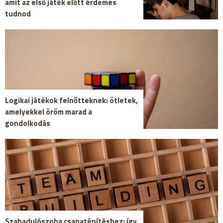
amit az első játék előtt érdemes
tudnod
Logikai játékok felnőtteknek: ötletek,
amelyekkel öröm marad a
gondolkodás
Szabadulószoba csapatépítéshez: így