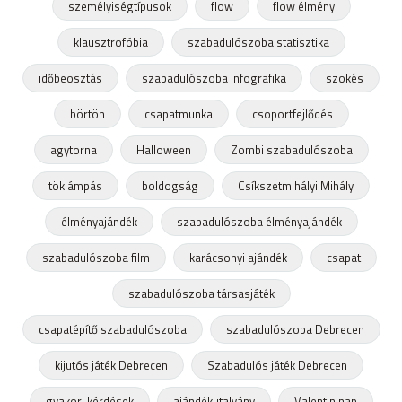
személyiségtípusok
flow
flow élmény
klausztrofóbia
szabadulószoba statisztika
időbeosztás
szabadulószoba infografika
szökés
börtön
csapatmunka
csoportfejlődés
agytorna
Halloween
Zombi szabadulószoba
töklámpás
boldogság
Csíkszetmihályi Mihály
élményajándék
szabadulószoba élményajándék
szabadulószoba film
karácsonyi ajándék
csapat
szabadulószoba társasjáték
csapatépítő szabadulószoba
szabadulószoba Debrecen
kijutós játék Debrecen
Szabadulós játék Debrecen
gyakori kérdések
ajándékutalvány
Valentin nap