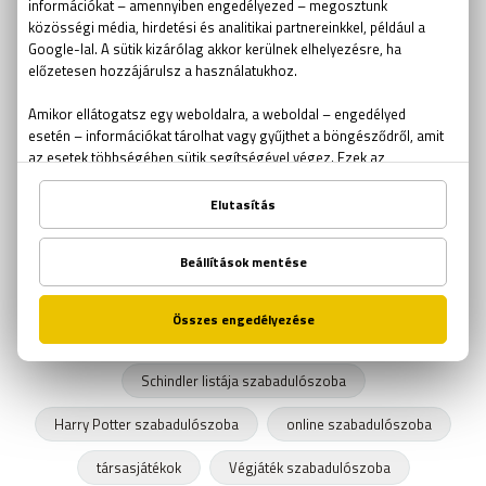
ötödölő
problémamegoldás
idézetek
flow elmélet
horror
szabadulószoba gyerekeknek
betörő
iskolai szabadulószoba
találós kérdés
csapda
labirintus
Sissi szabadulószoba
out of the box
csapatépítés
kocsmakvíz
Csíkszentmihályi Mihály
szabadulószoba ajándékutalvány
szabadulószoba kupon
szabadulószoba tűz
Schindler listája szabadulószoba
Harry Potter szabadulószoba
online szabadulószoba
társasjátékok
Végjáték szabadulószoba