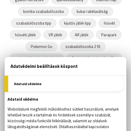
bomba szabadulószoba
kubai rakétaválság
szabadulószoba tipp
kijutós játék tipp
húsvét
húsvéti játék
VR játék
AR játék
Parapark
Pokemon Go
szabadulószoba 2 fő
szabadulószoba pároknak
Szabadulószoba teljes film
fejtörők
találós kérdések
Rubik kocka
Rubik kocka világbajnokság
szabadulószoba trükk
kijutós jéték
Ockham borotvája
online szabadulós játékok
online kijutós játékok
kijutós játékok
szabadulós játékok
logikai játékok
aknakereső
passziánsz
torpedó
amőba