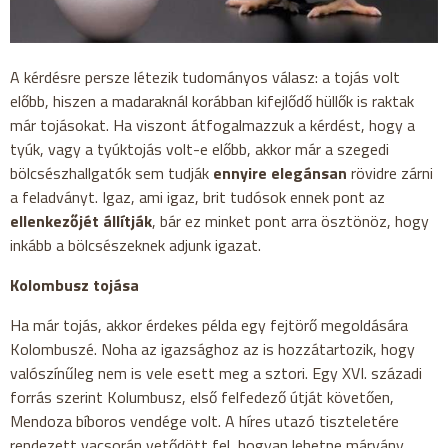
A kérdésre persze létezik tudományos válasz: a tojás volt
előbb, hiszen a madaraknál korábban kifejlődő hüllők is raktak
már tojásokat. Ha viszont átfogalmazzuk a kérdést, hogy a
tyúk, vagy a tyúktojás volt-e előbb, akkor már a szegedi
bölcsészhallgatók sem tudják
ennyire elegánsan
rövidre zárni
a feladványt. Igaz, ami igaz, brit tudósok ennek pont az
ellenkezőjét állítják
, bár ez minket pont arra ösztönöz, hogy
inkább a bölcsészeknek adjunk igazat.
Kolombusz tojása
Ha már tojás, akkor érdekes példa egy fejtörő megoldására
Kolombuszé. Noha az igazsághoz az is hozzátartozik, hogy
valószínűleg nem is vele esett meg a sztori. Egy XVI. századi
forrás szerint Kolumbusz, első felfedező útját követően,
Mendoza bíboros vendége volt. A híres utazó tiszteletére
rendezett vacsorán vetődött fel, hogyan lehetne márvány