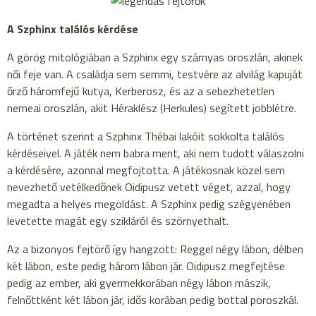
A Szphinx találós kérdése
A görög mitológiában a Szphinx egy szárnyas oroszlán, akinek
női feje van. A családja sem semmi, testvére az alvilág kapuját
őrző háromfejű kutya, Kerberosz, és az a sebezhetetlen
nemeai oroszlán, akit Héraklész (Herkules) segített jobblétre.
A történet szerint a Szphinx Thébai lakóit sokkolta találós
kérdéseivel. A játék nem babra ment, aki nem tudott válaszolni
a kérdésére, azonnal megfojtotta. A játékosnak közel sem
nevezhető vetélkedőnek Oidipusz vetett véget, azzal, hogy
megadta a helyes megoldást. A Szphinx pedig szégyenében
levetette magát egy szikláról és szörnyethalt.
Az a bizonyos fejtörő így hangzott: Reggel négy lábon, délben
két lábon, este pedig három lábon jár. Oidipusz megfejtése
pedig az ember, aki gyermekkorában négy lábon mászik,
felnőttként két lábon jár, idős korában pedig bottal poroszkál.