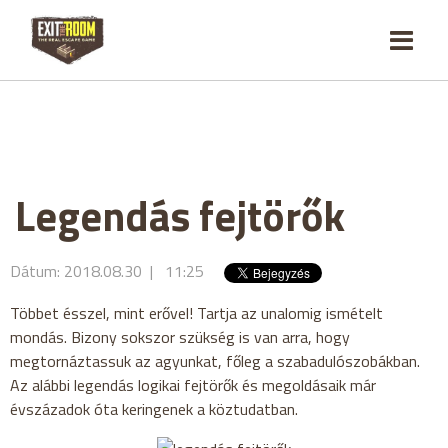
Legendás fejtörők
Dátum: 2018.08.30 | 11:25
Többet ésszel, mint erővel! Tartja az unalomig ismételt
mondás. Bizony sokszor szükség is van arra, hogy
megtornáztassuk az agyunkat, főleg a szabadulószobákban.
Az alábbi legendás logikai fejtörők és megoldásaik már
évszázadok óta keringenek a köztudatban.