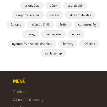
priorizálás
pánik
csatatépítő
csoportszerepek
vezető
időgazdálkodás
fantasy
kisjutós játék
öröm
szomorúság
harag
meglepetés
undor
nyomozós szabadulószobák
Tetthely
szülinap
születésnap
MENÜ
Főoldal
Ajándékutalvány