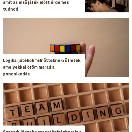
amit az első játék előtt érdemes
tudnod
Logikai játékok felnőtteknek: ötletek,
amelyekkel öröm marad a
gondolkodás
Szabadulószoba csapatépítéshez: így