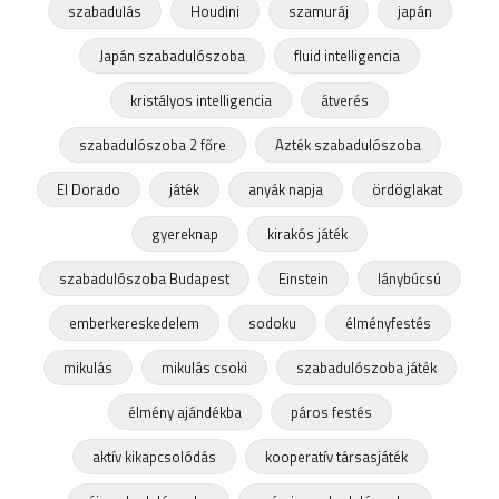
szabadulás
Houdini
szamuráj
japán
Japán szabadulószoba
fluid intelligencia
kristályos intelligencia
átverés
szabadulószoba 2 főre
Azték szabadulószoba
El Dorado
játék
anyák napja
ördöglakat
gyereknap
kirakós játék
szabadulószoba Budapest
Einstein
lánybúcsú
emberkereskedelem
sodoku
élményfestés
mikulás
mikulás csoki
szabadulószoba játék
élmény ajándékba
páros festés
aktív kikapcsolódás
kooperatív társasjáték