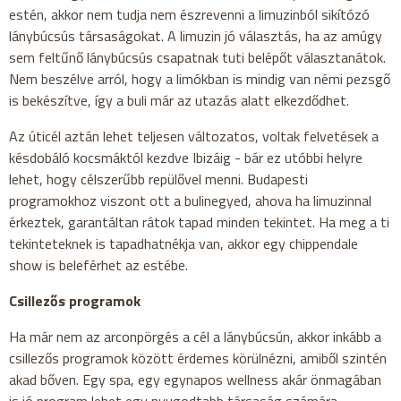
estén, akkor nem tudja nem észrevenni a limuzinból sikítózó
lánybúcsús társaságokat. A limuzin jó választás, ha az amúgy
sem feltűnő lánybúcsús csapatnak tuti belépőt választanátok.
Nem beszélve arról, hogy a limókban is mindig van némi pezsgő
is bekészítve, így a buli már az utazás alatt elkezdődhet.
Az úticél aztán lehet teljesen változatos, voltak felvetések a
késdobáló kocsmáktól kezdve Ibizáig - bár ez utóbbi helyre
lehet, hogy célszerűbb repülővel menni. Budapesti
programokhoz viszont ott a bulinegyed, ahova ha limuzinnal
érkeztek, garantáltan rátok tapad minden tekintet. Ha meg a ti
tekinteteknek is tapadhatnékja van, akkor egy chippendale
show is beleférhet az estébe.
Csillezős programok
Ha már nem az arconpörgés a cél a lánybúcsún, akkor inkább a
csillezős programok között érdemes körülnézni, amiből szintén
akad bőven. Egy spa, egy egynapos wellness akár önmagában