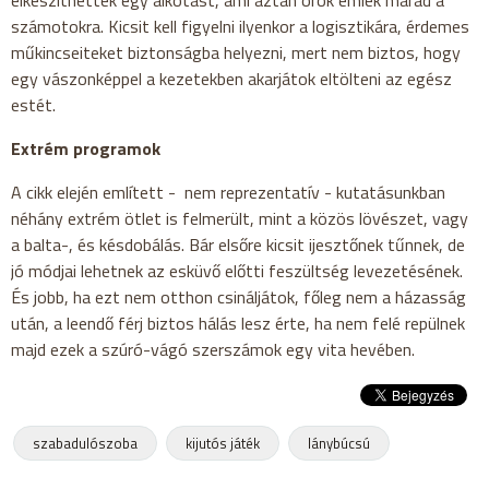
elkészíthettek egy alkotást, ami aztán örök emlék marad a
számotokra. Kicsit kell figyelni ilyenkor a logisztikára, érdemes
műkincseiteket biztonságba helyezni, mert nem biztos, hogy
egy vászonképpel a kezetekben akarjátok eltölteni az egész
estét.
Extrém programok
A cikk elején említett - nem reprezentatív - kutatásunkban
néhány extrém ötlet is felmerült, mint a közös lövészet, vagy
a balta-, és késdobálás. Bár elsőre kicsit ijesztőnek tűnnek, de
jó módjai lehetnek az esküvő előtti feszültség levezetésének.
És jobb, ha ezt nem otthon csináljátok, főleg nem a házasság
után, a leendő férj biztos hálás lesz érte, ha nem felé repülnek
majd ezek a szúró-vágó szerszámok egy vita hevében.
szabadulószoba
kijutós játék
lánybúcsú