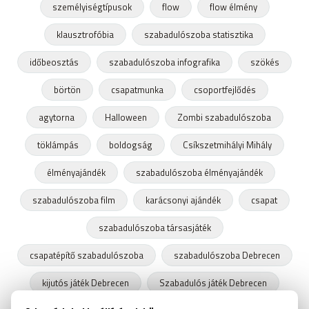
személyiségtípusok
flow
flow élmény
klausztrofóbia
szabadulószoba statisztika
időbeosztás
szabadulószoba infografika
szökés
börtön
csapatmunka
csoportfejlődés
agytorna
Halloween
Zombi szabadulószoba
töklámpás
boldogság
Csíkszetmihályi Mihály
élményajándék
szabadulószoba élményajándék
szabadulószoba film
karácsonyi ajándék
csapat
szabadulószoba társasjáték
csapatépítő szabadulószoba
szabadulószoba Debrecen
kijutós játék Debrecen
Szabadulós játék Debrecen