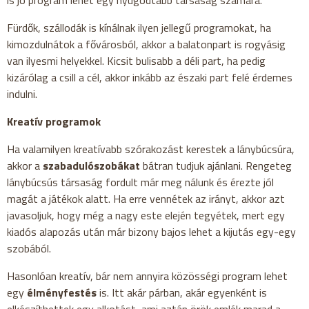
is jó program lehet egy nyugodtabb társaság számára.
Fürdők, szállodák is kínálnak ilyen jellegű programokat, ha
kimozdulnátok a fővárosból, akkor a balatonpart is rogyásig
van ilyesmi helyekkel. Kicsit bulisabb a déli part, ha pedig
kizárólag a csill a cél, akkor inkább az északi part felé érdemes
indulni.
Kreatív programok
Ha valamilyen kreatívabb szórakozást kerestek a lánybúcsúra,
akkor a
szabadulószobákat
bátran tudjuk ajánlani. Rengeteg
lánybúcsús társaság fordult már meg nálunk és érezte jól
magát a játékok alatt. Ha erre vennétek az irányt, akkor azt
javasoljuk, hogy még a nagy este elején tegyétek, mert egy
kiadós alapozás után már bizony bajos lehet a kijutás egy-egy
szobából.
Hasonlóan kreatív, bár nem annyira közösségi program lehet
egy
élményfestés
is. Itt akár párban, akár egyenként is