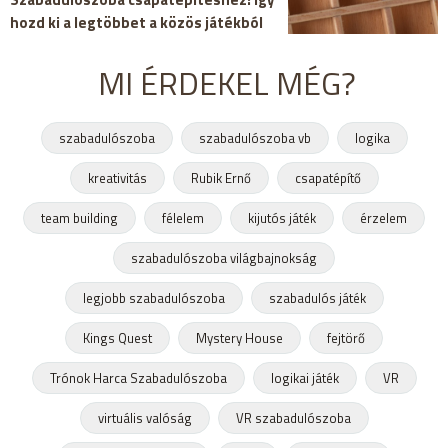
hozd ki a legtöbbet a közös játékból
MI ÉRDEKEL MÉG?
szabadulószoba
szabadulószoba vb
logika
kreativitás
Rubik Ernő
csapatépítő
team building
félelem
kijutós játék
érzelem
szabadulószoba világbajnokság
legjobb szabadulószoba
szabadulós játék
Kings Quest
Mystery House
fejtörő
Trónok Harca Szabadulószoba
logikai játék
VR
virtuális valóság
VR szabadulószoba