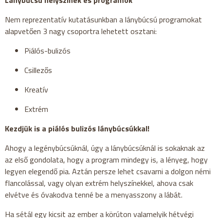
Lánybúcsú helyszínek és programok
Nem reprezentatív kutatásunkban a lánybúcsú programokat
alapvetően 3 nagy csoportra lehetett osztani:
Piálós-bulizós
Csillezős
Kreatív
Extrém
Kezdjük is a piálós bulizós lánybúcsúkkal!
Ahogy a legénybúcsúknál, úgy a lánybúcsúknál is sokaknak az
az első gondolata, hogy a program mindegy is, a lényeg, hogy
legyen elegendő pia. Aztán persze lehet csavarni a dolgon némi
flancolással, vagy olyan extrém helyszínekkel, ahova csak
elvétve és óvakodva tenné be a menyasszony a lábát.
Ha sétál egy kicsit az ember a körúton valamelyik hétvégi