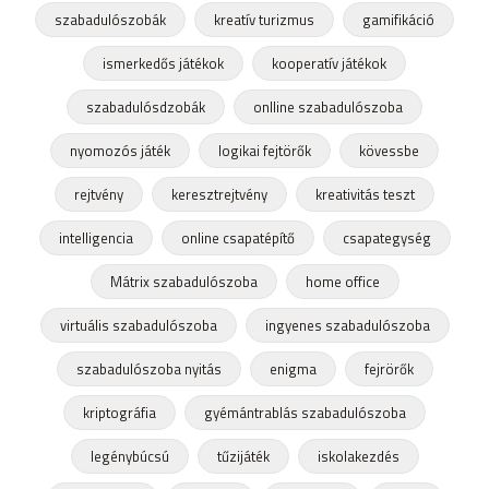
szabadulószobák
kreatív turizmus
gamifikáció
ismerkedős játékok
kooperatív játékok
szabadulósdzobák
onlline szabadulószoba
nyomozós játék
logikai fejtörők
kövessbe
rejtvény
keresztrejtvény
kreativitás teszt
intelligencia
online csapatépítő
csapategység
Mátrix szabadulószoba
home office
virtuális szabadulószoba
ingyenes szabadulószoba
szabadulószoba nyitás
enigma
fejrörők
kriptográfia
gyémántrablás szabadulószoba
legénybúcsú
tűzijáték
iskolakezdés