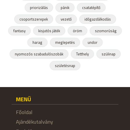
priorizálás
pánik
csatatépítő
csoportszerepek
vezető
időgazdálkodás
fantasy
kisjutós játék
öröm
szomorúság
harag
meglepetés
undor
nyomozós szabadulószobák
Tetthely
szülinap
születésnap
MENÜ
Főoldal
Ajándékutalvány