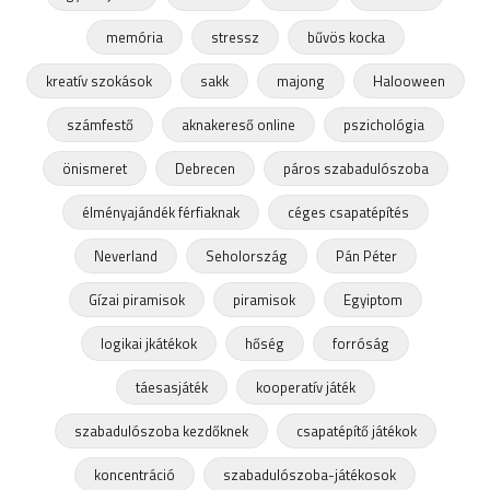
memória
stressz
bűvös kocka
kreatív szokások
sakk
majong
Halooween
számfestő
aknakereső online
pszichológia
önismeret
Debrecen
páros szabadulószoba
élményajándék férfiaknak
céges csapatépítés
Neverland
Seholország
Pán Péter
Gízai piramisok
piramisok
Egyiptom
logikai jkátékok
hőség
forróság
táesasjáték
kooperatív játék
szabadulószoba kezdőknek
csapatépítő játékok
koncentráció
szabadulószoba-játékosok