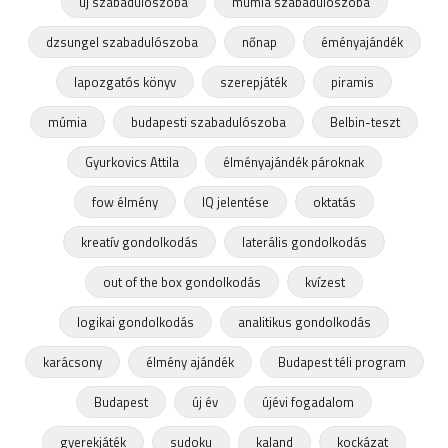
új szabadulószoba
múmia szabadulószoba
dzsungel szabadulószoba
nőnap
éményajándék
lapozgatós könyv
szerepjáték
piramis
múmia
budapesti szabadulószoba
Belbin-teszt
Gyurkovics Attila
élményajándék pároknak
fow élmény
IQ jelentése
oktatás
kreatív gondolkodás
laterális gondolkodás
out of the box gondolkodás
kvízest
logikai gondolkodás
analitikus gondolkodás
karácsony
élmény ajándék
Budapest téli program
Budapest
új év
újévi fogadalom
gyerekjáték
sudoku
kaland
kockázat