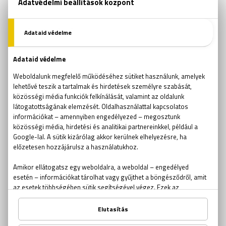
gyakori kérdések
ajándékutalvány
Valentin nap
bomba szabadulószoba
kubai rakétaválság
szabadulószoba tipp
kijutós játék tipp
húsvét
húsvéti játék
VR játék
AR játék
Parapark
Pokemon Go
szabadulószoba 2 fő
szabadulószoba pároknak
Szabadulószoba teljes film
fejtörők
találós kérdések
Rubik kocka
Rubik kocka világbajnokság
szabadulószoba trükk
kijutós jéték
Ockham borotvája
online szabadulós játékok
online kijutós játékok
kijutós játékok
szabadulós játékok
logikai játékok
aknakereső
passziánsz
torpedó
amőba