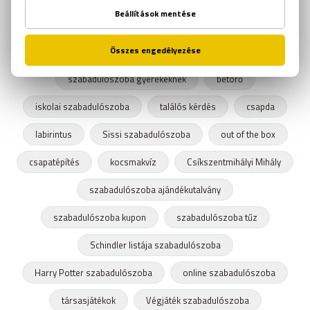
ötödölő
problémamegoldás
idézetek
flow elmélet
horror
szabadulószoba gyerekeknek
betörő
iskolai szabadulószoba
találós kérdés
csapda
labirintus
Sissi szabadulószoba
out of the box
csapatépítés
kocsmakvíz
Csíkszentmihályi Mihály
szabadulószoba ajándékutalvány
szabadulószoba kupon
szabadulószoba tűz
Schindler listája szabadulószoba
Harry Potter szabadulószoba
online szabadulószoba
társasjátékok
Végjáték szabadulószoba