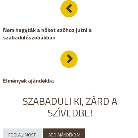
Nem hagyták a nőket szóhoz jutni a
szabadulószobákban
Élmények ajándékba
SZABADULJ KI, ZÁRD A
SZÍVEDBE!
FOGLALJ MOST!
ADD AJÁNDÉKBA!