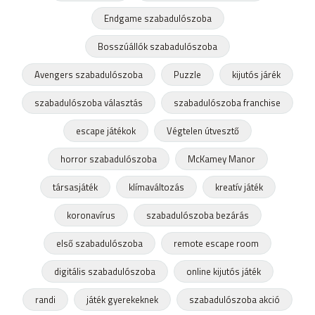
Endgame szabadulószoba
Bosszúállók szabadulószoba
Avengers szabadulószoba
Puzzle
kijutós járék
szabadulószoba választás
szabadulószoba franchise
escape játékok
Végtelen útvesztő
horror szabadulószoba
McKamey Manor
társasjáték
klímaváltozás
kreatív játék
koronavírus
szabadulószoba bezárás
első szabadulószoba
remote escape room
digitális szabadulószoba
online kijutós játék
randi
játék gyerekeknek
szabadulószoba akció