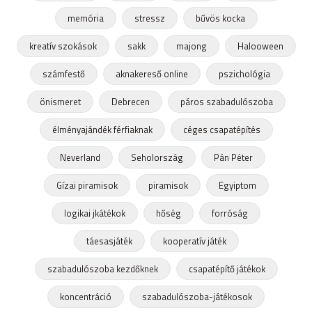
memória
stressz
bűvös kocka
kreatív szokások
sakk
majong
Halooween
számfestő
aknakereső online
pszichológia
önismeret
Debrecen
páros szabadulószoba
élményajándék férfiaknak
céges csapatépítés
Neverland
Seholország
Pán Péter
Gízai piramisok
piramisok
Egyiptom
logikai jkátékok
hőség
forróság
táesasjáték
kooperatív játék
szabadulószoba kezdőknek
csapatépítő játékok
koncentráció
szabadulószoba-játékosok