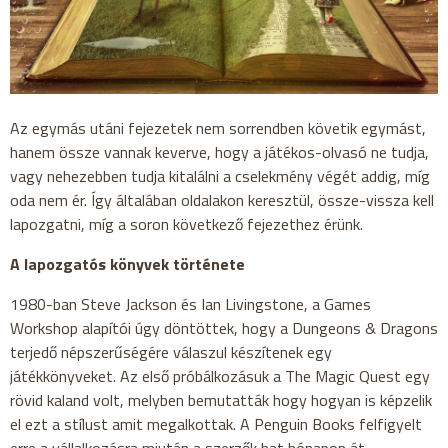
Az egymás utáni fejezetek nem sorrendben követik egymást,
hanem össze vannak keverve, hogy a játékos-olvasó ne tudja,
vagy nehezebben tudja kitalálni a cselekmény végét addig, míg
oda nem ér. Így általában oldalakon keresztül, össze-vissza kell
lapozgatni, míg a soron következő fejezethez érünk.
A lapozgatós könyvek története
1980-ban Steve Jackson és Ian Livingstone, a Games
Workshop alapítói úgy döntöttek, hogy a Dungeons & Dragons
terjedő népszerűségére válaszul készítenek egy
játékkönyveket. Az első próbálkozásuk a The Magic Quest egy
rövid kaland volt, melyben bemutatták hogy hogyan is képzelik
el ezt a stílust amit megalkottak. A Penguin Books felfigyelt
erre a vállalkozásra miután a szerzők hat hónapon át