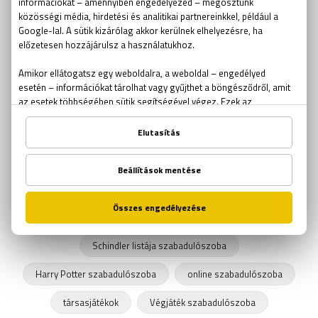
ötödölő
problémamegoldás
idézetek
flow elmélet
horror
szabadulószoba gyerekeknek
betörő
iskolai szabadulószoba
találós kérdés
csapda
labirintus
Sissi szabadulószoba
out of the box
csapatépítés
kocsmakvíz
Csíkszentmihályi Mihály
szabadulószoba ajándékutalvány
szabadulószoba kupon
szabadulószoba tűz
Schindler listája szabadulószoba
Harry Potter szabadulószoba
online szabadulószoba
társasjátékok
Végjáték szabadulószoba