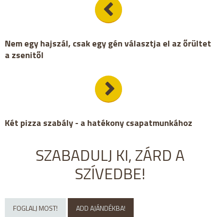
Nem egy hajszál, csak egy gén választja el az őrültet
a zsenitől
Két pizza szabály - a hatékony csapatmunkához
SZABADULJ KI, ZÁRD A
SZÍVEDBE!
FOGLALJ MOST!
ADD AJÁNDÉKBA!