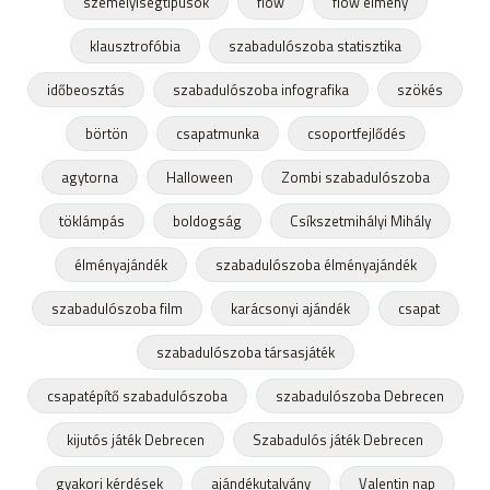
személyiségtípusok
flow
flow élmény
klausztrofóbia
szabadulószoba statisztika
időbeosztás
szabadulószoba infografika
szökés
börtön
csapatmunka
csoportfejlődés
agytorna
Halloween
Zombi szabadulószoba
töklámpás
boldogság
Csíkszetmihályi Mihály
élményajándék
szabadulószoba élményajándék
szabadulószoba film
karácsonyi ajándék
csapat
szabadulószoba társasjáték
csapatépítő szabadulószoba
szabadulószoba Debrecen
kijutós játék Debrecen
Szabadulós játék Debrecen
gyakori kérdések
ajándékutalvány
Valentin nap