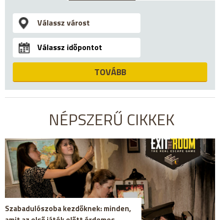
TOVÁBB
NÉPSZERŰ CIKKEK
Szabadulószoba kezdőknek: minden,
amit az első játék előtt érdemes