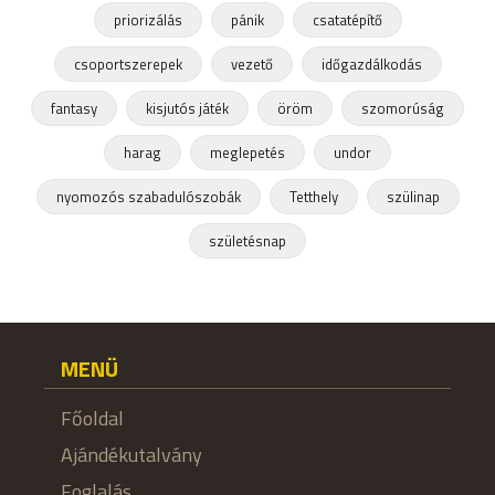
priorizálás
pánik
csatatépítő
csoportszerepek
vezető
időgazdálkodás
fantasy
kisjutós játék
öröm
szomorúság
harag
meglepetés
undor
nyomozós szabadulószobák
Tetthely
szülinap
születésnap
MENÜ
Főoldal
Ajándékutalvány
Foglalás