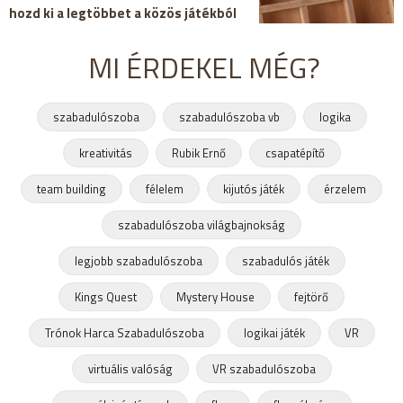
hozd ki a legtöbbet a közös játékból
MI ÉRDEKEL MÉG?
szabadulószoba
szabadulószoba vb
logika
kreativitás
Rubik Ernő
csapatépítő
team building
félelem
kijutós játék
érzelem
szabadulószoba világbajnokság
legjobb szabadulószoba
szabadulós játék
Kings Quest
Mystery House
fejtörő
Trónok Harca Szabadulószoba
logikai játék
VR
virtuális valóság
VR szabadulószoba