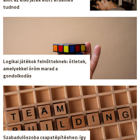
tudnod
Logikai játékok felnőtteknek: ötletek,
amelyekkel öröm marad a
gondolkodás
Szabadulószoba csapatépítéshez: így