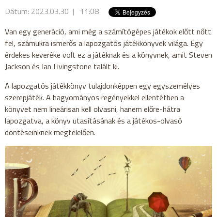
Dátum: 2023.03.30 | 11:08
Van egy generáció, ami még a számítógépes játékok előtt nőtt
fel, számukra ismerős a lapozgatós játékkönyvek világa. Egy
érdekes keveréke volt ez a játéknak és a könyvnek, amit Steven
Jackson és Ian Livingstone talált ki.
A lapozgatós játékkönyv tulajdonképpen egy egyszemélyes
szerepjáték. A hagyományos regényekkel ellentétben a
könyvet nem lineárisan kell olvasni, hanem előre-hátra
lapozgatva, a könyv utasításának és a játékos-olvasó
döntéseinknek megfelelően.