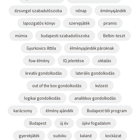
dzsungel szabadulószoba
nőnap
éményajándék
lapozgatós könyv
szerepjáték
piramis
múmia
budapesti szabadulószoba
Belbin-teszt
Gyurkovics Attila
élményajándék pároknak
fow élmény
IQ jelentése
oktatás
kreatív gondolkodás
laterális gondolkodás
out of the box gondolkodás
kvízest
logikai gondolkodás
analitikus gondolkodás
karácsony
élmény ajándék
Budapest téli program
Budapest
új év
újévi fogadalom
gyerekjáték
sudoku
kaland
kockázat