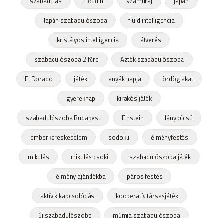
szabadulás
Houdini
szamuráj
japán
Japán szabadulószoba
fluid intelligencia
kristályos intelligencia
átverés
szabadulószoba 2 főre
Azték szabadulószoba
El Dorado
játék
anyák napja
ördöglakat
gyereknap
kirakós játék
szabadulószoba Budapest
Einstein
lánybúcsú
emberkereskedelem
sodoku
élményfestés
mikulás
mikulás csoki
szabadulószoba játék
élmény ajándékba
páros festés
aktív kikapcsolódás
kooperatív társasjáték
új szabadulószoba
múmia szabadulószoba