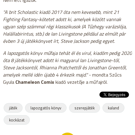
"A brit Scholastic kiadó 2017 óta nem kevesebb, mint 21
Fighting Fantasy-kötetet adott ki, amelyek között vannak
ugyan szép számmal régi klasszikusok (A Tűzhegy varázslója,
Halállabirintus, stb.) de Ian Livingstone például az elmúlt pár
évben 3 új játékkönyvet írt, Steve Jackson pedig egyet.
A lapozgatós könyv műfaja tehát él és virul, kiadóm pedig 2020
óta 8 játékkönyvet adott ki magyarul Ian Livingstone-tól,
Steve Jacksontól, Rhianna Pratchettől és Jonathan Greentől,
amelyek mellé idén újabb 4 érkezik majd."
- mondta Szűcs
Gyula
Chameleon Comix
kiadó vezetője a műfajról.
játék
lapozgatós könyv
szerepjáték
kaland
kockázat