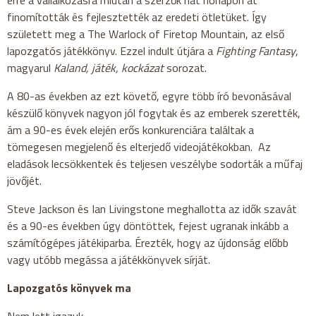
finomították és fejlesztették az eredeti ötletüket. Így
született meg a The Warlock of Firetop Mountain, az első
lapozgatós játékkönyv. Ezzel indult útjára a
Fighting Fantasy
,
magyarul
Kaland, játék, kockázat
sorozat.
A 80-as években az ezt követő, egyre több író bevonásával
készülő könyvek nagyon jól fogytak és az emberek szerették,
ám a 90-es évek elején erős konkurenciára találtak a
tömegesen megjelenő és elterjedő videojátékokban. Az
eladások lecsökkentek és teljesen veszélybe sodorták a műfaj
jövőjét.
Steve Jackson és Ian Livingstone meghallotta az idők szavát
és a 90-es években úgy döntöttek, fejest ugranak inkább a
számítógépes játékiparba. Érezték, hogy az újdonság előbb
vagy utóbb megássa a játékkönyvek sírját.
Lapozgatós könyvek ma
Nem lett igazuk.