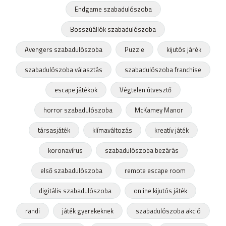
Endgame szabadulószoba
Bosszúállók szabadulószoba
Avengers szabadulószoba
Puzzle
kijutós járék
szabadulószoba választás
szabadulószoba franchise
escape játékok
Végtelen útvesztő
horror szabadulószoba
McKamey Manor
társasjáték
klímaváltozás
kreatív játék
koronavírus
szabadulószoba bezárás
első szabadulószoba
remote escape room
digitális szabadulószoba
online kijutós játék
randi
játék gyerekeknek
szabadulószoba akció