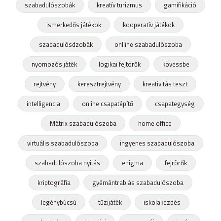
szabadulószobák
kreatív turizmus
gamifikáció
ismerkedős játékok
kooperatív játékok
szabadulósdzobák
onlline szabadulószoba
nyomozós játék
logikai fejtörők
kövessbe
rejtvény
keresztrejtvény
kreativitás teszt
intelligencia
online csapatépítő
csapategység
Mátrix szabadulószoba
home office
virtuális szabadulószoba
ingyenes szabadulószoba
szabadulószoba nyitás
enigma
fejrörők
kriptográfia
gyémántrablás szabadulószoba
legénybúcsú
tűzijáték
iskolakezdés