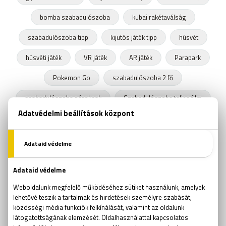
bomba szabadulószoba
kubai rakétaválság
szabadulószoba tipp
kijutós játék tipp
húsvét
húsvéti játék
VR játék
AR játék
Parapark
Pokemon Go
szabadulószoba 2 fő
szabadulószoba pároknak
Szabadulószoba teljes film
fejtörők
találós kérdések
Rubik kocka
Rubik kocka világbajnokság
szabadulószoba trükk
kijutós jéték
Ockham borotvája
online szabadulós játékok
online kijutós játékok
kijutós játékok
szabadulós játékok
logikai játékok
aknakereső
passziánsz
torpedó
amőba