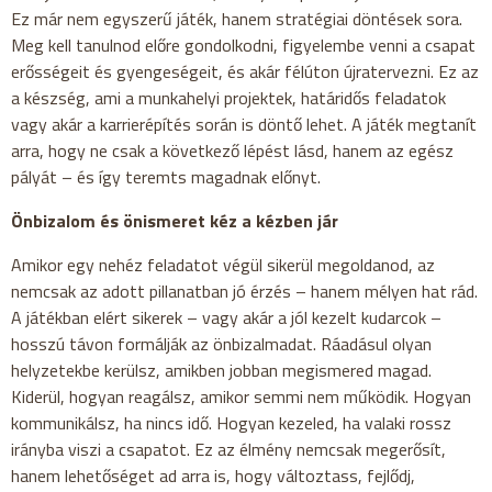
Ez már nem egyszerű játék, hanem stratégiai döntések sora.
Meg kell tanulnod előre gondolkodni, figyelembe venni a csapat
erősségeit és gyengeségeit, és akár félúton újratervezni. Ez az
a készség, ami a munkahelyi projektek, határidős feladatok
vagy akár a karrierépítés során is döntő lehet. A játék megtanít
arra, hogy ne csak a következő lépést lásd, hanem az egész
pályát – és így teremts magadnak előnyt.
Önbizalom és önismeret kéz a kézben jár
Amikor egy nehéz feladatot végül sikerül megoldanod, az
nemcsak az adott pillanatban jó érzés – hanem mélyen hat rád.
A játékban elért sikerek – vagy akár a jól kezelt kudarcok –
hosszú távon formálják az önbizalmadat. Ráadásul olyan
helyzetekbe kerülsz, amikben jobban megismered magad.
Kiderül, hogyan reagálsz, amikor semmi nem működik. Hogyan
kommunikálsz, ha nincs idő. Hogyan kezeled, ha valaki rossz
irányba viszi a csapatot. Ez az élmény nemcsak megerősít,
hanem lehetőséget ad arra is, hogy változtass, fejlődj,