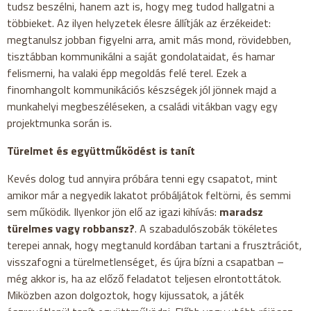
tudsz beszélni, hanem azt is, hogy meg tudod hallgatni a
többieket. Az ilyen helyzetek élesre állítják az érzékeidet:
megtanulsz jobban figyelni arra, amit más mond, rövidebben,
tisztábban kommunikálni a saját gondolataidat, és hamar
felismerni, ha valaki épp megoldás felé terel. Ezek a
finomhangolt kommunikációs készségek jól jönnek majd a
munkahelyi megbeszéléseken, a családi vitákban vagy egy
projektmunka során is.
Türelmet és együttműködést is tanít
Kevés dolog tud annyira próbára tenni egy csapatot, mint
amikor már a negyedik lakatot próbáljátok feltörni, és semmi
sem működik. Ilyenkor jön elő az igazi kihívás:
maradsz
türelmes vagy robbansz?
. A szabadulószobák tökéletes
terepei annak, hogy megtanuld kordában tartani a frusztrációt,
visszafogni a türelmetlenséget, és újra bízni a csapatban –
még akkor is, ha az előző feladatot teljesen elrontottátok.
Miközben azon dolgoztok, hogy kijussatok, a játék