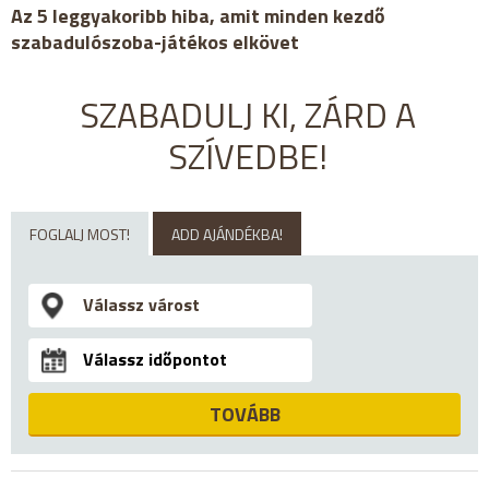
Az 5 leggyakoribb hiba, amit minden kezdő
szabadulószoba-játékos elkövet
SZABADULJ KI, ZÁRD A
SZÍVEDBE!
FOGLALJ MOST!
ADD AJÁNDÉKBA!
TOVÁBB