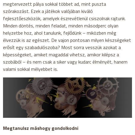
megtervezett pálya sokkal többet ad, mint puszta
szórakozást. Ezek a játékok valójában kiváló
fejlesztőeszközök, amelyek észrevétlenül csiszolnak rajtunk.
Minden döntés, minden feladat, minden másodperc olyan
helyzetbe hoz, ahol tanulunk, fejlődünk – miközben még
élvezzük is az egészet. De vajon pontosan milyen készségeket
erősít egy szabadulószoba? Most sorra vesszük azokat a
képességeket, amiket magaddal vihetsz, amikor kilépsz a
szobából – és nem csak a siker vagy kudarc élményét, hanem
valami sokkal mélyebbet is.
Megtanulsz máshogy gondolkodni