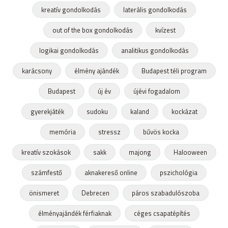
kreatív gondolkodás
laterális gondolkodás
out of the box gondolkodás
kvízest
logikai gondolkodás
analitikus gondolkodás
karácsony
élmény ajándék
Budapest téli program
Budapest
új év
újévi fogadalom
gyerekjáték
sudoku
kaland
kockázat
memória
stressz
bűvös kocka
kreatív szokások
sakk
majong
Halooween
számfestő
aknakereső online
pszichológia
önismeret
Debrecen
páros szabadulószoba
élményajándék férfiaknak
céges csapatépítés