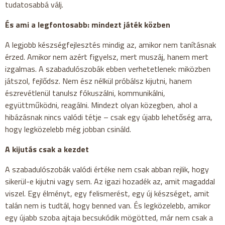
tudatosabbá válj.
És ami a legfontosabb: mindezt játék közben
A legjobb készségfejlesztés mindig az, amikor nem tanításnak
érzed. Amikor nem azért figyelsz, mert muszáj, hanem mert
izgalmas. A szabadulószobák ebben verhetetlenek: miközben
játszol, fejlődsz. Nem ész nélkül próbálsz kijutni, hanem
észrevétlenül tanulsz fókuszálni, kommunikálni,
együttműködni, reagálni. Mindezt olyan közegben, ahol a
hibázásnak nincs valódi tétje – csak egy újabb lehetőség arra,
hogy legközelebb még jobban csináld.
A kijutás csak a kezdet
A szabadulószobák valódi értéke nem csak abban rejlik, hogy
sikerül-e kijutni vagy sem. Az igazi hozadék az, amit magaddal
viszel. Egy élményt, egy felismerést, egy új készséget, amit
talán nem is tudtál, hogy benned van. És legközelebb, amikor
egy újabb szoba ajtaja becsukódik mögötted, már nem csak a