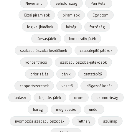
Neverland
Seholország
Pán Péter
Gízai piramisok
piramisok
Egyiptom
logikai jkátékok
hőség
forróság
táesasjáték
kooperatív játék
szabadulószoba kezdőknek
csapatépítő játékok
koncentráció
szabadulószoba-játékosok
priorizálás
pánik
csatatépítő
csoportszerepek
vezető
időgazdálkodás
fantasy
kisjutós játék
öröm
szomorúság
harag
meglepetés
undor
nyomozós szabadulószobák
Tetthely
szülinap