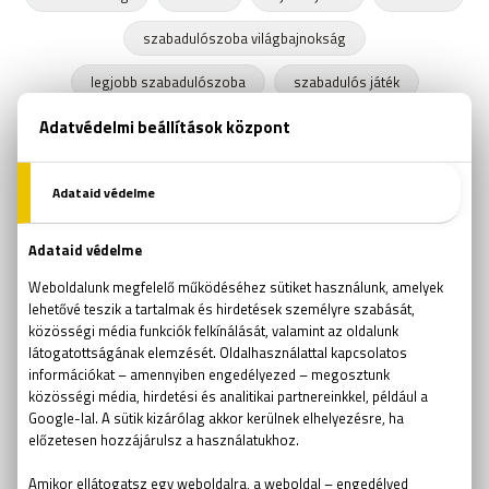
szabadulószoba világbajnokság
legjobb szabadulószoba
szabadulós játék
Kings Quest
Mystery House
fejtörő
Trónok Harca Szabadulószoba
logikai játék
VR
virtuális valóság
VR szabadulószoba
személyiségtípusok
flow
flow élmény
klausztrofóbia
szabadulószoba statisztika
időbeosztás
szabadulószoba infografika
szökés
börtön
csapatmunka
csoportfejlődés
agytorna
Halloween
Zombi szabadulószoba
töklámpás
boldogság
Csíkszetmihályi Mihály