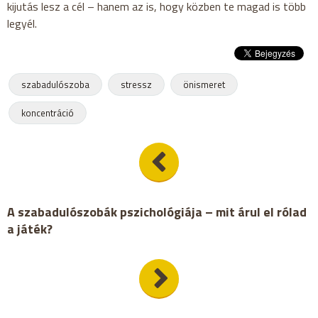
kijutás lesz a cél – hanem az is, hogy közben te magad is több
legyél.
szabadulószoba
stressz
önismeret
koncentráció
A szabadulószobák pszichológiája – mit árul el rólad
a játék?