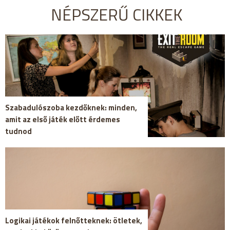
NÉPSZERŰ CIKKEK
Szabadulószoba kezdőknek: minden,
amit az első játék előtt érdemes
tudnod
Logikai játékok felnőtteknek: ötletek,