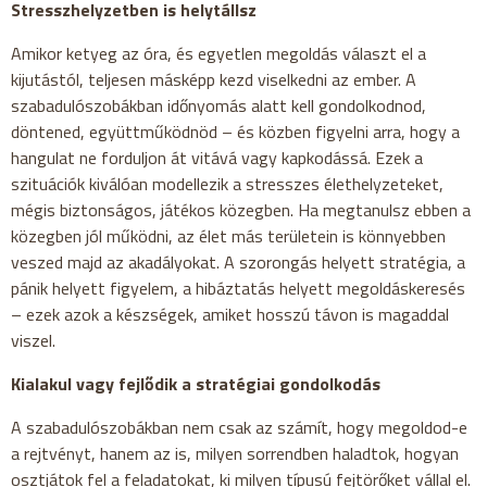
Stresszhelyzetben is helytállsz
Amikor ketyeg az óra, és egyetlen megoldás választ el a
kijutástól, teljesen másképp kezd viselkedni az ember. A
szabadulószobákban időnyomás alatt kell gondolkodnod,
döntened, együttműködnöd – és közben figyelni arra, hogy a
hangulat ne forduljon át vitává vagy kapkodássá. Ezek a
szituációk kiválóan modellezik a stresszes élethelyzeteket,
mégis biztonságos, játékos közegben. Ha megtanulsz ebben a
közegben jól működni, az élet más területein is könnyebben
veszed majd az akadályokat. A szorongás helyett stratégia, a
pánik helyett figyelem, a hibáztatás helyett megoldáskeresés
– ezek azok a készségek, amiket hosszú távon is magaddal
viszel.
Kialakul vagy fejlődik a stratégiai gondolkodás
A szabadulószobákban nem csak az számít, hogy megoldod-e
a rejtvényt, hanem az is, milyen sorrendben haladtok, hogyan
osztjátok fel a feladatokat, ki milyen típusú fejtörőket vállal el.