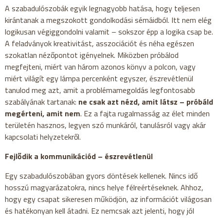
A szabadulószobák egyik legnagyobb hatása, hogy teljesen
kirántanak a megszokott gondolkodási sémáidból. Itt nem elég
logikusan végiggondolni valamit – sokszor épp a logika csap be.
A feladványok kreativitást, asszociációt és néha egészen
szokatlan nézőpontot igényelnek. Miközben próbálod
megfejteni, miért van három azonos könyv a polcon, vagy
miért világít egy lámpa percenként egyszer, észrevétlenül
tanulod meg azt, amit a problémamegoldás legfontosabb
szabályának tartanak:
ne csak azt nézd, amit látsz – próbáld
megérteni, amit nem
. Ez a fajta rugalmasság az élet minden
területén hasznos, legyen szó munkáról, tanulásról vagy akár
kapcsolati helyzetekről.
Fejlődik a kommunikációd – észrevétlenül
Egy szabadulószobában gyors döntések kellenek. Nincs idő
hosszú magyarázatokra, nincs helye félreértéseknek. Ahhoz,
hogy egy csapat sikeresen működjön, az információt világosan
és hatékonyan kell átadni. Ez nemcsak azt jelenti, hogy jól