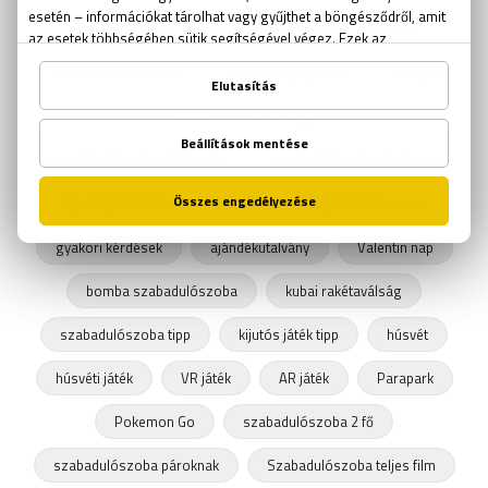
élményajándék
szabadulószoba élményajándék
szabadulószoba film
karácsonyi ajándék
csapat
szabadulószoba társasjáték
csapatépítő szabadulószoba
szabadulószoba Debrecen
kijutós játék Debrecen
Szabadulós játék Debrecen
gyakori kérdések
ajándékutalvány
Valentin nap
bomba szabadulószoba
kubai rakétaválság
szabadulószoba tipp
kijutós játék tipp
húsvét
húsvéti játék
VR játék
AR játék
Parapark
Pokemon Go
szabadulószoba 2 fő
szabadulószoba pároknak
Szabadulószoba teljes film