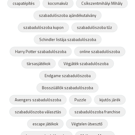
csapatépítés
kocsmakvíz
Csíkszentmihályi Mihály
szabadulószoba ajándékutalvány
szabadulószoba kupon
szabadulószoba tűz
Schindler listája szabadulószoba
Harry Potter szabadulószoba
online szabadulószoba
társasjátékok
Végjáték szabadulószoba
Endgame szabadulószoba
Bosszúállók szabadulószoba
Avengers szabadulószoba
Puzzle
kijutós járék
szabadulószoba választás
szabadulószoba franchise
escape játékok
Végtelen útvesztő