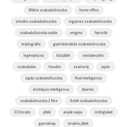
Mátrix szabadulószoba
home office
virtuális szabadulószoba
ingyenes szabadulószoba
szabadulószoba nyitás
enigma
fejrörők
kriptográfia
gyémántrablás szabadulószoba
legénybúcsú
tűzijáték
iskolakezdés
szabadulás
Houdini
szamuráj
japán
Japán szabadulószoba
fluid intelligencia
kristályos intelligencia
átverés
szabadulószoba 2 főre
Azték szabadulószoba
El Dorado
játék
anyák napja
ördöglakat
gyereknap
kirakós játék