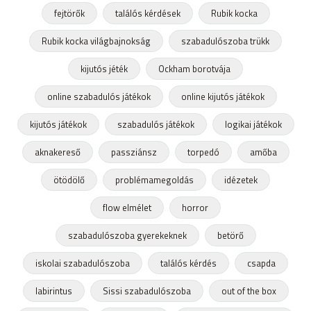
fejtörők
találós kérdések
Rubik kocka
Rubik kocka világbajnokság
szabadulószoba trükk
kijutós jéték
Ockham borotvája
online szabadulós játékok
online kijutós játékok
kijutós játékok
szabadulós játékok
logikai játékok
aknakereső
passziánsz
torpedó
amőba
ötödölő
problémamegoldás
idézetek
flow elmélet
horror
szabadulószoba gyerekeknek
betörő
iskolai szabadulószoba
találós kérdés
csapda
labirintus
Sissi szabadulószoba
out of the box