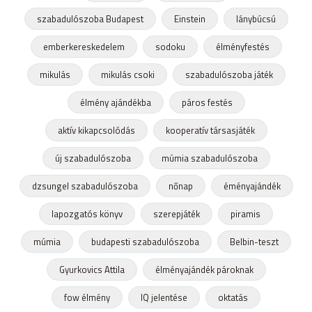
szabadulószoba Budapest
Einstein
lánybúcsú
emberkereskedelem
sodoku
élményfestés
mikulás
mikulás csoki
szabadulószoba játék
élmény ajándékba
páros festés
aktív kikapcsolódás
kooperatív társasjáték
új szabadulószoba
múmia szabadulószoba
dzsungel szabadulószoba
nőnap
éményajándék
lapozgatós könyv
szerepjáték
piramis
múmia
budapesti szabadulószoba
Belbin-teszt
Gyurkovics Attila
élményajándék pároknak
fow élmény
IQ jelentése
oktatás