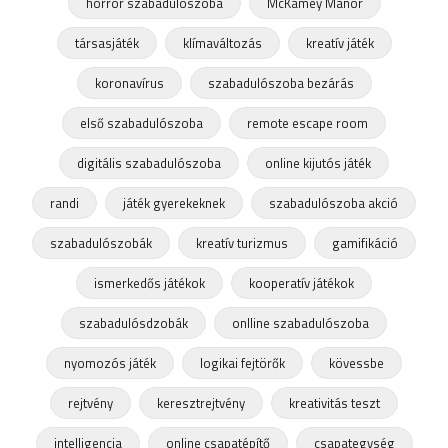
horror szabadulószoba
McKamey Manor
társasjáték
klímaváltozás
kreatív játék
koronavírus
szabadulószoba bezárás
első szabadulószoba
remote escape room
digitális szabadulószoba
online kijutós játék
randi
játék gyerekeknek
szabadulószoba akció
szabadulószobák
kreatív turizmus
gamifikáció
ismerkedős játékok
kooperatív játékok
szabadulósdzobák
onlline szabadulószoba
nyomozós játék
logikai fejtörők
kövessbe
rejtvény
keresztrejtvény
kreativitás teszt
intelligencia
online csapatépítő
csapategység