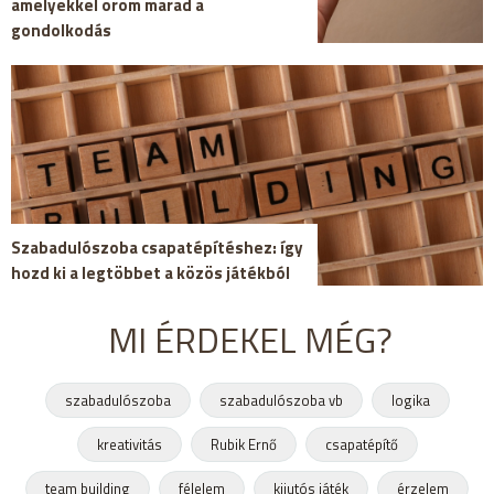
amelyekkel öröm marad a
gondolkodás
Szabadulószoba csapatépítéshez: így
hozd ki a legtöbbet a közös játékból
MI ÉRDEKEL MÉG?
szabadulószoba
szabadulószoba vb
logika
kreativitás
Rubik Ernő
csapatépítő
team building
félelem
kijutós játék
érzelem