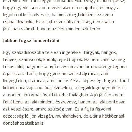
észrevétlenül tanít együttműködni. Előbb vagy utóbb rájössz,
hogy egyedül senki nem viszi sikerre a csapatot, és hogy a
legjobb ötlet is elveszik, ha nincs megfelelően kezelve a
csapatdinamika. Ez a fajta szociális érettség nemcsak a
játékban számít, hanem az élet minden színterén.
Jobban fogsz koncentrálni
Egy szabadulószoba tele van ingerekkel: tárgyak, hangok,
fények, számsorok, kódok, rejtett ajtók. Ha nem tanulsz meg
fókuszálni, nagyon könnyű elveszni az információrengetegben.
A játék arra tanít, hogy gyorsan szelektálj: mi az, ami
lényegtelen, és mi az, ami fontos? Ez a képesség, hogy el tudd
különíteni a zajt a valódi jelzésektől, az egyik legnagyobb érték
a modern, információval túlterhelt világban. A jó játékos nem
feltétlenül az, aki mindent észrevesz, hanem az, aki pontosan
azt veszi észre, amire szükség van. Ez a fajta figyelmi
edzettség jól jön vizsgán, munkahelyen, de akár a hétköznapi
döntéshozatalban is.