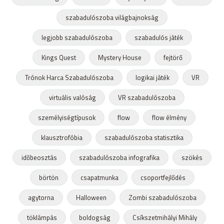
szabadulószoba világbajnokság
legjobb szabadulószoba
szabadulós játék
Kings Quest
Mystery House
fejtörő
Trónok Harca Szabadulószoba
logikai játék
VR
virtuális valóság
VR szabadulószoba
személyiségtípusok
flow
flow élmény
klausztrofóbia
szabadulószoba statisztika
időbeosztás
szabadulószoba infografika
szökés
börtön
csapatmunka
csoportfejlődés
agytorna
Halloween
Zombi szabadulószoba
töklámpás
boldogság
Csíkszetmihályi Mihály