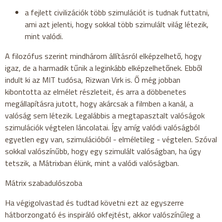
a fejlett civilizációk több szimulációt is tudnak futtatni,
ami azt jelenti, hogy sokkal több szimulált világ létezik,
mint valódi.
A filozófus szerint mindhárom állításról elképzelhető, hogy
igaz, de a harmadik tűnik a leginkább elképzelhetőnek. Ebből
indult ki az MIT tudósa, Rizwan Virk is. Ő még jobban
kibontotta az elmélet részleteit, és arra a döbbenetes
megállapításra jutott, hogy akárcsak a filmben a kanál, a
valóság sem létezik. Legalábbis a megtapasztalt valóságok
szimulációk végtelen láncolatai. Így amíg valódi valóságból
egyetlen egy van, szimulációból - elméletileg - végtelen. Szóval
sokkal valószínűbb, hogy egy szimulált valóságban, ha úgy
tetszik, a Mátrixban élünk, mint a valódi valóságban.
Mátrix szabadulószoba
Ha végigolvastad és tudtad követni ezt az egyszerre
hátborzongató és inspiráló okfejtést, akkor valószínűleg a