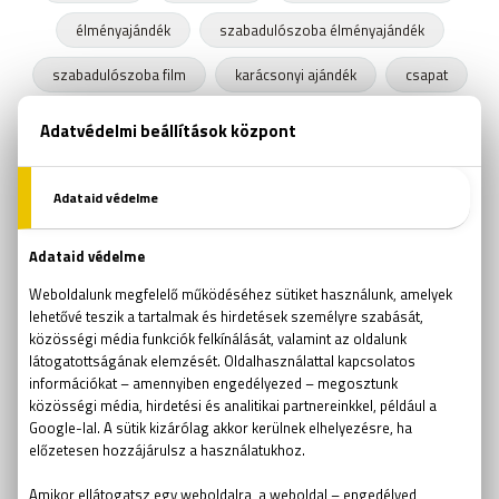
élményajándék
szabadulószoba élményajándék
szabadulószoba film
karácsonyi ajándék
csapat
szabadulószoba társasjáték
csapatépítő szabadulószoba
szabadulószoba Debrecen
kijutós játék Debrecen
Szabadulós játék Debrecen
gyakori kérdések
ajándékutalvány
Valentin nap
bomba szabadulószoba
kubai rakétaválság
szabadulószoba tipp
kijutós játék tipp
húsvét
húsvéti játék
VR játék
AR játék
Parapark
Pokemon Go
szabadulószoba 2 fő
szabadulószoba pároknak
Szabadulószoba teljes film