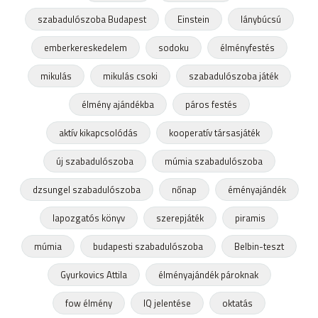
szabadulószoba Budapest
Einstein
lánybúcsú
emberkereskedelem
sodoku
élményfestés
mikulás
mikulás csoki
szabadulószoba játék
élmény ajándékba
páros festés
aktív kikapcsolódás
kooperatív társasjáték
új szabadulószoba
múmia szabadulószoba
dzsungel szabadulószoba
nőnap
éményajándék
lapozgatós könyv
szerepjáték
piramis
múmia
budapesti szabadulószoba
Belbin-teszt
Gyurkovics Attila
élményajándék pároknak
fow élmény
IQ jelentése
oktatás