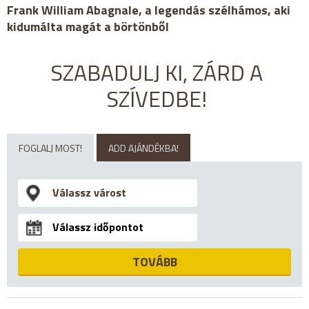
Frank William Abagnale, a legendás szélhámos, aki
kidumálta magát a börtönből
SZABADULJ KI, ZÁRD A
SZÍVEDBE!
FOGLALJ MOST!
ADD AJÁNDÉKBA!
TOVÁBB