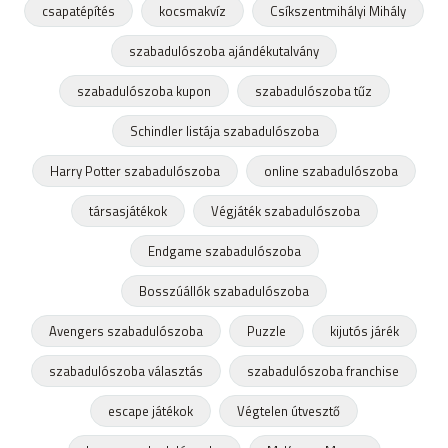
csapatépítés
kocsmakvíz
Csíkszentmihályi Mihály
szabadulószoba ajándékutalvány
szabadulószoba kupon
szabadulószoba tűz
Schindler listája szabadulószoba
Harry Potter szabadulószoba
online szabadulószoba
társasjátékok
Végjáték szabadulószoba
Endgame szabadulószoba
Bosszúállók szabadulószoba
Avengers szabadulószoba
Puzzle
kijutós járék
szabadulószoba választás
szabadulószoba franchise
escape játékok
Végtelen útvesztő