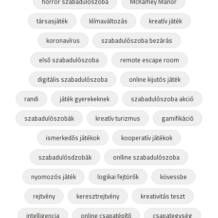
horror szabadulószoba
McKamey Manor
társasjáték
klímaváltozás
kreatív játék
koronavírus
szabadulószoba bezárás
első szabadulószoba
remote escape room
digitális szabadulószoba
online kijutós játék
randi
játék gyerekeknek
szabadulószoba akció
szabadulószobák
kreatív turizmus
gamifikáció
ismerkedős játékok
kooperatív játékok
szabadulósdzobák
onlline szabadulószoba
nyomozós játék
logikai fejtörők
kövessbe
rejtvény
keresztrejtvény
kreativitás teszt
intelligencia
online csapatépítő
csapategység