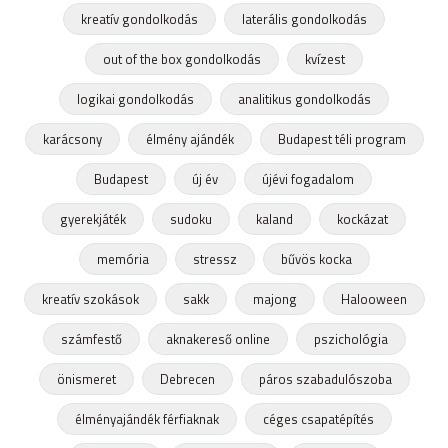
kreatív gondolkodás
laterális gondolkodás
out of the box gondolkodás
kvízest
logikai gondolkodás
analitikus gondolkodás
karácsony
élmény ajándék
Budapest téli program
Budapest
új év
újévi fogadalom
gyerekjáték
sudoku
kaland
kockázat
memória
stressz
bűvös kocka
kreatív szokások
sakk
majong
Halooween
számfestő
aknakereső online
pszichológia
önismeret
Debrecen
páros szabadulószoba
élményajándék férfiaknak
céges csapatépítés