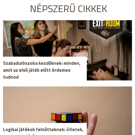
NÉPSZERŰ CIKKEK
Szabadulószoba kezdőknek: minden,
amit az első játék előtt érdemes
tudnod
Logikai játékok felnőtteknek: ötletek,