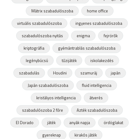
Mátrix szabadulószoba
home office
virtuális szabadulószoba
ingyenes szabadulószoba
szabadulószoba nyitás
enigma
fejrörők
kriptográfia
gyémántrablás szabadulószoba
legénybúcsú
tűzijáték
iskolakezdés
szabadulás
Houdini
szamuráj
japán
Japán szabadulószoba
fluid intelligencia
kristályos intelligencia
átverés
szabadulószoba 2 főre
Azték szabadulószoba
El Dorado
játék
anyák napja
ördöglakat
gyereknap
kirakós játék