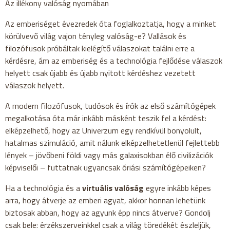
Az illékony valóság nyomában
Az emberiséget évezredek óta foglalkoztatja, hogy a minket
körülvevő világ vajon tényleg valóság-e? Vallások és
filozófusok próbáltak kielégítő válaszokat találni erre a
kérdésre, ám az emberiség és a technológia fejlődése válaszok
helyett csak újabb és újabb nyitott kérdéshez vezetett
válaszok helyett.
A modern filozófusok, tudósok és írók az első számítógépek
megalkotása óta már inkább másként teszik fel a kérdést:
elképzelhető, hogy az Univerzum egy rendkívül bonyolult,
hatalmas szimuláció, amit nálunk elképzelhetetlenül fejlettebb
lények – jövőbeni földi vagy más galaxisokban élő civilizációk
képviselői – futtatnak ugyancsak óriási számítógépeiken?
Ha a technológia és a
virtuális valóság
egyre inkább képes
arra, hogy átverje az emberi agyat, akkor honnan lehetünk
biztosak abban, hogy az agyunk épp nincs átverve? Gondolj
csak bele: érzékszerveinkkel csak a világ töredékét észleljük,