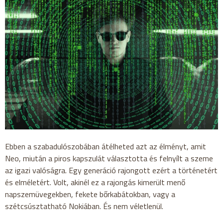
Ebben a szabadulószobában átélheted azt az élményt, amit
Neo, miután a piros kapszulát választotta és felnyílt a szeme
az igazi valóságra. Egy generáció rajongott ezért a történetért
és elméletért. Volt, akinél ez a rajongás kimerült menő
napszemüvegekben, fekete bőrkabátokban, vagy a
szétcsúsztatható Nokiában. És nem véletlenül.