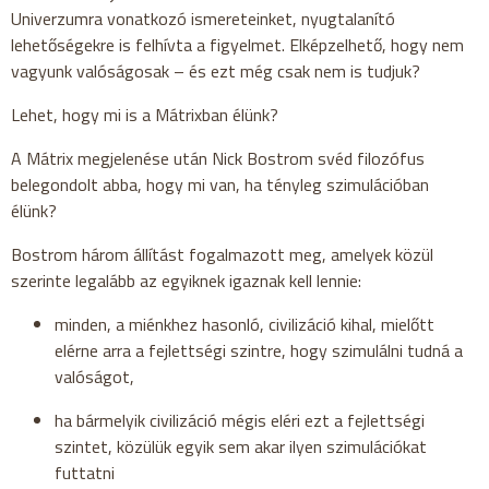
Univerzumra vonatkozó ismereteinket, nyugtalanító
lehetőségekre is felhívta a figyelmet. Elképzelhető, hogy nem
vagyunk valóságosak – és ezt még csak nem is tudjuk?
Lehet, hogy mi is a Mátrixban élünk?
A Mátrix megjelenése után Nick Bostrom svéd filozófus
belegondolt abba, hogy mi van, ha tényleg szimulációban
élünk?
Bostrom három állítást fogalmazott meg, amelyek közül
szerinte legalább az egyiknek igaznak kell lennie:
minden, a miénkhez hasonló, civilizáció kihal, mielőtt
elérne arra a fejlettségi szintre, hogy szimulálni tudná a
valóságot,
ha bármelyik civilizáció mégis eléri ezt a fejlettségi
szintet, közülük egyik sem akar ilyen szimulációkat
futtatni