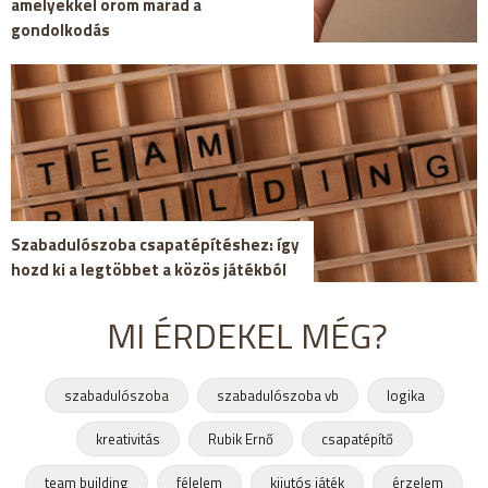
amelyekkel öröm marad a
gondolkodás
Szabadulószoba csapatépítéshez: így
hozd ki a legtöbbet a közös játékból
MI ÉRDEKEL MÉG?
szabadulószoba
szabadulószoba vb
logika
kreativitás
Rubik Ernő
csapatépítő
team building
félelem
kijutós játék
érzelem