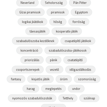
Neverland
Seholország
Pán Péter
Gízai piramisok
piramisok
Egyiptom
logikai jkátékok
hőség
forróság
táesasjáték
kooperatív játék
szabadulószoba kezdőknek
csapatépítő játékok
koncentráció
szabadulószoba-játékosok
priorizálás
pánik
csatatépítő
csoportszerepek
vezető
időgazdálkodás
fantasy
kisjutós játék
öröm
szomorúság
harag
meglepetés
undor
nyomozós szabadulószobák
Tetthely
szülinap