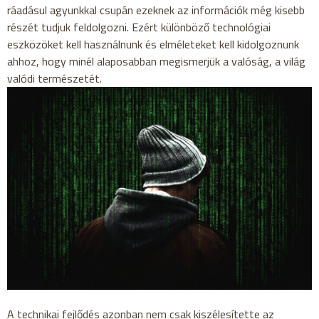
ráadásul agyunkkal csupán ezeknek az információk még kisebb
részét tudjuk feldolgozni. Ezért különböző technológiai
eszközöket kell használnunk és elméleteket kell kidolgoznunk
ahhoz, hogy minél alaposabban megismerjük a valóság, a világ
valódi természetét.
A technikai fejlődés azonban nem csak kiszélesítette az