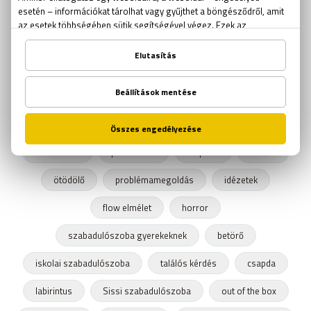
fejtörők
találós kérdések
Rubik kocka
Rubik kocka világbajnokság
szabadulószoba trükk
kijutós jéték
Ockham borotvája
online szabadulós játékok
online kijutós játékok
kijutós játékok
szabadulós játékok
logikai játékok
aknakereső
passziánsz
torpedó
amőba
ötödölő
problémamegoldás
idézetek
flow elmélet
horror
szabadulószoba gyerekeknek
betörő
iskolai szabadulószoba
találós kérdés
csapda
labirintus
Sissi szabadulószoba
out of the box