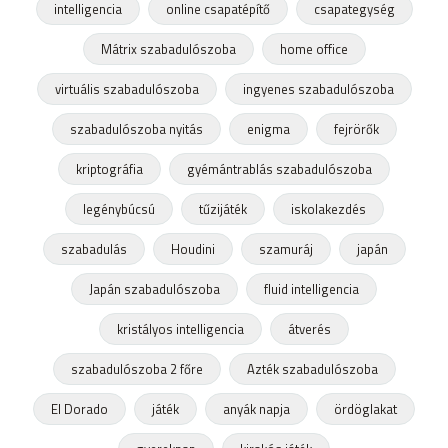
intelligencia
online csapatépítő
csapategység
Mátrix szabadulószoba
home office
virtuális szabadulószoba
ingyenes szabadulószoba
szabadulószoba nyitás
enigma
fejrörők
kriptográfia
gyémántrablás szabadulószoba
legénybúcsú
tűzijáték
iskolakezdés
szabadulás
Houdini
szamuráj
japán
Japán szabadulószoba
fluid intelligencia
kristályos intelligencia
átverés
szabadulószoba 2 főre
Azték szabadulószoba
El Dorado
játék
anyák napja
ördöglakat