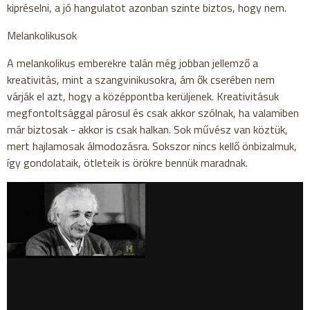
kipréselni, a jó hangulatot azonban szinte biztos, hogy nem.
Melankolikusok
A melankolikus emberekre talán még jobban jellemző a
kreativitás, mint a szangvinikusokra, ám ők cserében nem
várják el azt, hogy a középpontba kerüljenek. Kreativitásuk
megfontoltsággal párosul és csak akkor szólnak, ha valamiben
már biztosak - akkor is csak halkan. Sok művész van köztük,
mert hajlamosak álmodozásra. Sokszor nincs kellő önbizalmuk,
így gondolataik, ötleteik is örökre bennük maradnak.