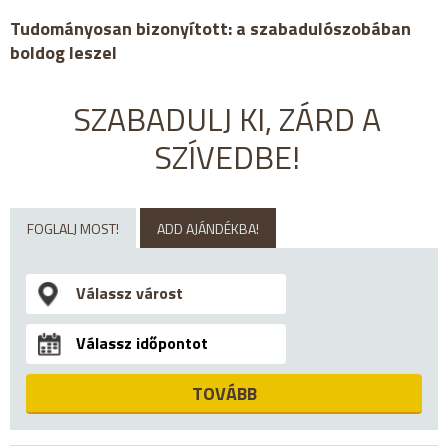
Tudományosan bizonyított: a szabadulószobában
boldog leszel
SZABADULJ KI, ZÁRD A
SZÍVEDBE!
FOGLALJ MOST!
ADD AJÁNDÉKBA!
TOVÁBB