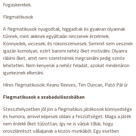
fogaskerekek.
Flegmatikusok
A flegmatikusok nyugodtak, higgadtak és gyakran olyannak
tűnnek, mint akiknek egyáltalán nincsenek érzelmeik.
Könnyedek, viccesek, és rokonszenvesek. Semmit sem vesznek
igazán komolyan, ezért baromi nehéz őket motiválni. Olyanra
rábírni őket, amit nem szeretnének megcsinálni pedig szinte
lehetetlen. Nem kenyerük a nehéz feladat, azokat mindenáron
igyekeznek elkerülni.
Híres flegmatikusok: Keanu Reeves, Tim Duncan, Pató Pál úr
Flegmatikusok a szabadulószobában
Stesszhelyzetben jól jön a flegmatikus játékosok könnyedsége
és humora, amivel képesek oldani a feszültséget. Maga a játék
nem érdekli őket túlzottan, így ne is várjuk tőlük, hogy
oroszlánrészt vállaljanak a közös munkából. Egy esetben