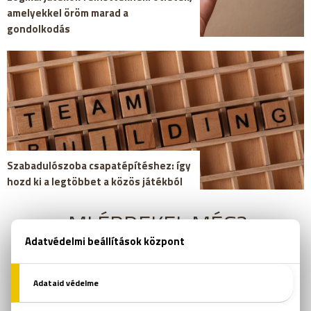
amelyekkel öröm marad a
gondolkodás
Szabadulószoba csapatépítéshez: így
hozd ki a legtöbbet a közös játékból
MI ÉRDEKEL MÉG?
szabadulószoba
szabadulószoba vb
logika
kreativitás
Rubik Ernő
csapatépítő