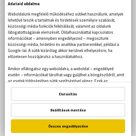
team building
félelem
kijutós játék
érzelem
szabadulószoba világbajnokság
legjobb szabadulószoba
szabadulós játék
Kings Quest
Mystery House
fejtörő
Trónok Harca Szabadulószoba
logikai játék
VR
virtuális valóság
VR szabadulószoba
személyiségtípusok
flow
flow élmény
klausztrofóbia
szabadulószoba statisztika
időbeosztás
szabadulószoba infografika
szökés
börtön
csapatmunka
csoportfejlődés
agytorna
Halloween
Zombi szabadulószoba