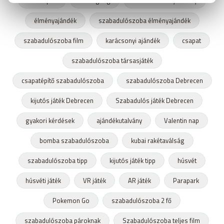
töklámpás
boldogság
Csíkszetmihályi Mihály
élményajándék
szabadulószoba élményajándék
szabadulószoba film
karácsonyi ajándék
csapat
szabadulószoba társasjáték
csapatépítő szabadulószoba
szabadulószoba Debrecen
kijutós játék Debrecen
Szabadulós játék Debrecen
gyakori kérdések
ajándékutalvány
Valentin nap
bomba szabadulószoba
kubai rakétaválság
szabadulószoba tipp
kijutós játék tipp
húsvét
húsvéti játék
VR játék
AR játék
Parapark
Pokemon Go
szabadulószoba 2 fő
szabadulószoba pároknak
Szabadulószoba teljes film