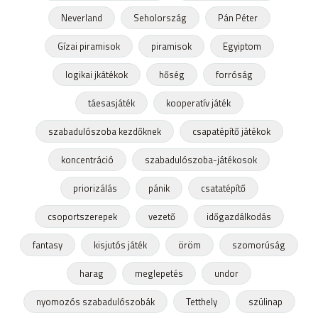
Neverland
Seholország
Pán Péter
Gízai piramisok
piramisok
Egyiptom
logikai jkátékok
hőség
forróság
táesasjáték
kooperatív játék
szabadulószoba kezdőknek
csapatépítő játékok
koncentráció
szabadulószoba-játékosok
priorizálás
pánik
csatatépítő
csoportszerepek
vezető
időgazdálkodás
fantasy
kisjutós játék
öröm
szomorúság
harag
meglepetés
undor
nyomozós szabadulószobák
Tetthely
szülinap