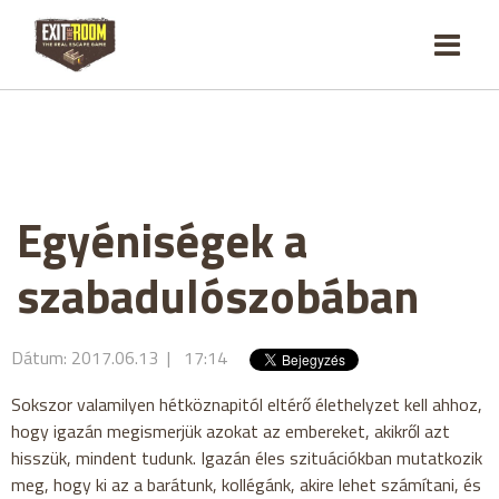
Egyéniségek a
szabadulószobában
Dátum: 2017.06.13 | 17:14
Sokszor valamilyen hétköznapitól eltérő élethelyzet kell ahhoz,
hogy igazán megismerjük azokat az embereket, akikről azt
hisszük, mindent tudunk. Igazán éles szituációkban mutatkozik
meg, hogy ki az a barátunk, kollégánk, akire lehet számítani, és