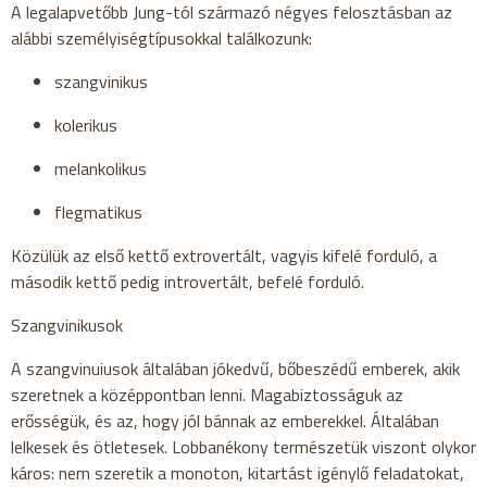
A legalapvetőbb Jung-tól származó négyes felosztásban az
alábbi személyiségtípusokkal találkozunk:
szangvinikus
kolerikus
melankolikus
flegmatikus
Közülük az első kettő extrovertált, vagyis kifelé forduló, a
második kettő pedig introvertált, befelé forduló.
Szangvinikusok
A szangvinuiusok általában jókedvű, bőbeszédű emberek, akik
szeretnek a középpontban lenni. Magabiztosságuk az
erősségük, és az, hogy jól bánnak az emberekkel. Általában
lelkesek és ötletesek. Lobbanékony természetük viszont olykor
káros: nem szeretik a monoton, kitartást igénylő feladatokat,