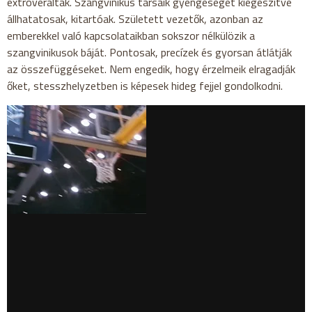
extroveráltak. Szangvinikus társaik gyengeségét kiegészítve
állhatatosak, kitartóak. Született vezetők, azonban az
emberekkel való kapcsolataikban sokszor nélkülözik a
szangvinikusok báját. Pontosak, precízek és gyorsan átlátják
az összefüggéseket. Nem engedik, hogy érzelmeik elragadják
őket, stesszhelyzetben is képesek hideg fejjel gondolkodni.