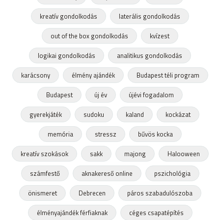
kreatív gondolkodás
laterális gondolkodás
out of the box gondolkodás
kvízest
logikai gondolkodás
analitikus gondolkodás
karácsony
élmény ajándék
Budapest téli program
Budapest
új év
újévi fogadalom
gyerekjáték
sudoku
kaland
kockázat
memória
stressz
bűvös kocka
kreatív szokások
sakk
majong
Halooween
számfestő
aknakereső online
pszichológia
önismeret
Debrecen
páros szabadulószoba
élményajándék férfiaknak
céges csapatépítés