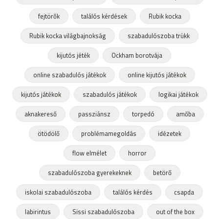
fejtörők
találós kérdések
Rubik kocka
Rubik kocka világbajnokság
szabadulószoba trükk
kijutós jéték
Ockham borotvája
online szabadulós játékok
online kijutós játékok
kijutós játékok
szabadulós játékok
logikai játékok
aknakereső
passziánsz
torpedó
amőba
ötödölő
problémamegoldás
idézetek
flow elmélet
horror
szabadulószoba gyerekeknek
betörő
iskolai szabadulószoba
találós kérdés
csapda
labirintus
Sissi szabadulószoba
out of the box