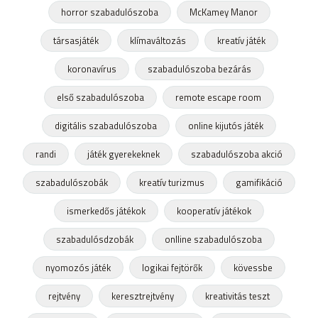
horror szabadulószoba
McKamey Manor
társasjáték
klímaváltozás
kreatív játék
koronavírus
szabadulószoba bezárás
első szabadulószoba
remote escape room
digitális szabadulószoba
online kijutós játék
randi
játék gyerekeknek
szabadulószoba akció
szabadulószobák
kreatív turizmus
gamifikáció
ismerkedős játékok
kooperatív játékok
szabadulósdzobák
onlline szabadulószoba
nyomozós játék
logikai fejtörők
kövessbe
rejtvény
keresztrejtvény
kreativitás teszt