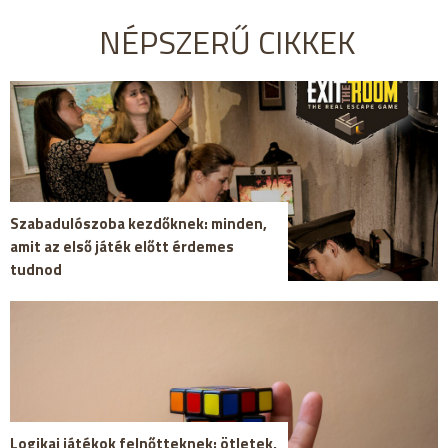
NÉPSZERŰ CIKKEK
Szabadulószoba kezdőknek: minden,
amit az első játék előtt érdemes
tudnod
Logikai játékok felnőtteknek: ötletek,