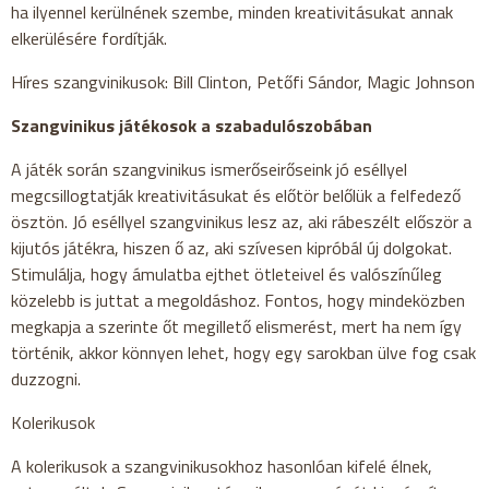
ha ilyennel kerülnének szembe, minden kreativitásukat annak
elkerülésére fordítják.
Híres szangvinikusok: Bill Clinton, Petőfi Sándor, Magic Johnson
Szangvinikus játékosok a szabadulószobában
A játék során szangvinikus ismerőseirőseink jó eséllyel
megcsillogtatják kreativitásukat és előtör belőlük a felfedező
ösztön. Jó eséllyel szangvinikus lesz az, aki rábeszélt először a
kijutós játékra, hiszen ő az, aki szívesen kipróbál új dolgokat.
Stimulálja, hogy ámulatba ejthet ötleteivel és valószínűleg
közelebb is juttat a megoldáshoz. Fontos, hogy mindeközben
megkapja a szerinte őt megillető elismerést, mert ha nem így
történik, akkor könnyen lehet, hogy egy sarokban ülve fog csak
duzzogni.
Kolerikusok
A kolerikusok a szangvinikusokhoz hasonlóan kifelé élnek,