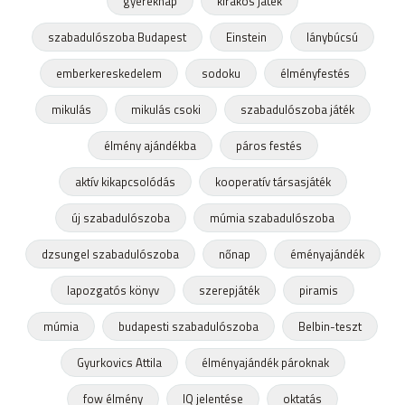
gyereknap
kirakós játék
szabadulószoba Budapest
Einstein
lánybúcsú
emberkereskedelem
sodoku
élményfestés
mikulás
mikulás csoki
szabadulószoba játék
élmény ajándékba
páros festés
aktív kikapcsolódás
kooperatív társasjáték
új szabadulószoba
múmia szabadulószoba
dzsungel szabadulószoba
nőnap
éményajándék
lapozgatós könyv
szerepjáték
piramis
múmia
budapesti szabadulószoba
Belbin-teszt
Gyurkovics Attila
élményajándék pároknak
fow élmény
IQ jelentése
oktatás