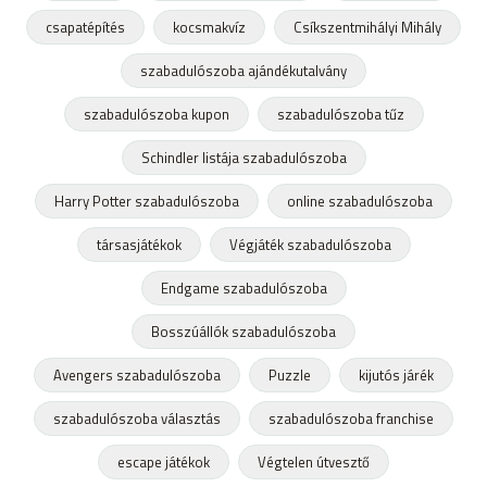
csapatépítés
kocsmakvíz
Csíkszentmihályi Mihály
szabadulószoba ajándékutalvány
szabadulószoba kupon
szabadulószoba tűz
Schindler listája szabadulószoba
Harry Potter szabadulószoba
online szabadulószoba
társasjátékok
Végjáték szabadulószoba
Endgame szabadulószoba
Bosszúállók szabadulószoba
Avengers szabadulószoba
Puzzle
kijutós járék
szabadulószoba választás
szabadulószoba franchise
escape játékok
Végtelen útvesztő