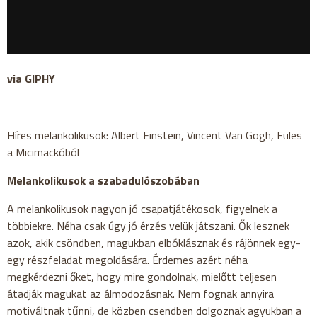
via GIPHY
Híres melankolikusok: Albert Einstein, Vincent Van Gogh, Füles
a Micimackóból
Melankolikusok a szabadulószobában
A melankolikusok nagyon jó csapatjátékosok, figyelnek a
többiekre. Néha csak úgy jó érzés velük játszani. Ők lesznek
azok, akik csöndben, magukban elbóklásznak és rájönnek egy-
egy részfeladat megoldására. Érdemes azért néha
megkérdezni őket, hogy mire gondolnak, mielőtt teljesen
átadják magukat az álmodozásnak. Nem fognak annyira
motiváltnak tűnni, de közben csendben dolgoznak agyukban a