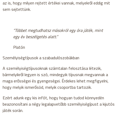
az is, hogy milyen rejtett értékei vannak, melyekről eddig mit
sem sejtettünk.
“Többet megtudhatsz másokról egy óra játék, mint
egy év beszélgetés alatt.”
Platón
Személyiségtípusok a szabadulószobákban
A személyiségtípusoknak számtalan felosztása létezik,
bármelyikről legyen is szó, mindegyik típusnak megvannak a
maga erősségei és gyengeségei. Érdekes lehet megfigyelni,
hogy melyik ismerősöd, melyik csoportba tartozik.
Ezért adunk egy kis infót, hogy hogyan tudod könnyedén
beazonosítani a négy legalapvetőbb személyiségípust a kijutós
játék során.