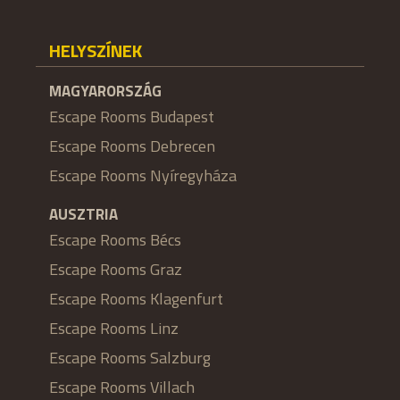
HELYSZÍNEK
MAGYARORSZÁG
Escape Rooms Budapest
Escape Rooms Debrecen
Escape Rooms Nyíregyháza
AUSZTRIA
Escape Rooms Bécs
Escape Rooms Graz
Escape Rooms Klagenfurt
Escape Rooms Linz
Escape Rooms Salzburg
Escape Rooms Villach