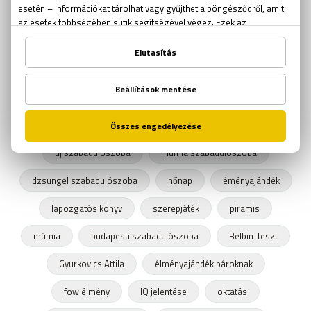
szabadulószoba Budapest
Einstein
lánybúcsú
emberkereskedelem
sodoku
élményfestés
mikulás
mikulás csoki
szabadulószoba játék
élmény ajándékba
páros festés
aktív kikapcsolódás
kooperatív társasjáték
új szabadulószoba
múmia szabadulószoba
dzsungel szabadulószoba
nőnap
éményajándék
lapozgatós könyv
szerepjáték
piramis
múmia
budapesti szabadulószoba
Belbin-teszt
Gyurkovics Attila
élményajándék pároknak
fow élmény
IQ jelentése
oktatás