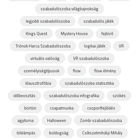
szabadulószoba világbajnokság
legjobb szabadulószoba
szabadulós játék
Kings Quest
Mystery House
fejtörő
Trónok Harca Szabadulószoba
logikai játék
VR
virtuális valóság
VR szabadulószoba
személyiségtípusok
flow
flow élmény
klausztrofóbia
szabadulószoba statisztika
időbeosztás
szabadulószoba infografika
szökés
börtön
csapatmunka
csoportfejlődés
agytorna
Halloween
Zombi szabadulószoba
töklámpás
boldogság
Csíkszetmihályi Mihály