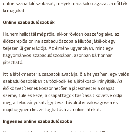
online szabadulószobákat, melyek mára külön ágazattá nőtték
ki magukat.
Online szabadulószobák
Ha nem hallottál még róla, akkor röviden összefoglalva: az
élőszereplős online szabadulószoba a kijutós játékok egy
teljesen új generációja. Az élmény ugyanolyan, mint egy
hagyományos szabadulószobában, azonban bárhonnan
játszható.
Itt a játékmester a csapatok avatárja, ő a helyszínen, egy valós
szabadulószobában tartózkodik és a játékosok irányítják. Az
élő közvetítésnek köszönhetően a játékmester a csapat
szeme, füle és keze, a csapattagok tasításait követve oldja
meg a feladványokat. Így teszi távolról is valóságossá és
majdhogynem kézzelfoghatóvá az online játékot.
Ingyenes online szabadulószoba