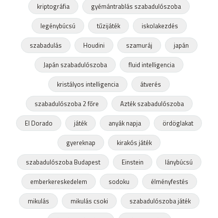
kriptográfia
gyémántrablás szabadulószoba
legénybúcsú
tűzijáték
iskolakezdés
szabadulás
Houdini
szamuráj
japán
Japán szabadulószoba
fluid intelligencia
kristályos intelligencia
átverés
szabadulószoba 2 főre
Azték szabadulószoba
El Dorado
játék
anyák napja
ördöglakat
gyereknap
kirakós játék
szabadulószoba Budapest
Einstein
lánybúcsú
emberkereskedelem
sodoku
élményfestés
mikulás
mikulás csoki
szabadulószoba játék