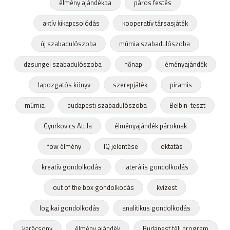
élmény ajándékba
páros festés
aktív kikapcsolódás
kooperatív társasjáték
új szabadulószoba
múmia szabadulószoba
dzsungel szabadulószoba
nőnap
éményajándék
lapozgatós könyv
szerepjáték
piramis
múmia
budapesti szabadulószoba
Belbin-teszt
Gyurkovics Attila
élményajándék pároknak
fow élmény
IQ jelentése
oktatás
kreatív gondolkodás
laterális gondolkodás
out of the box gondolkodás
kvízest
logikai gondolkodás
analitikus gondolkodás
karácsony
élmény ajándék
Budapest téli program