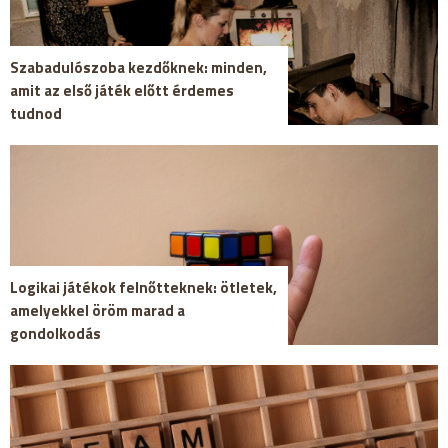
Szabadulószoba kezdőknek: minden,
amit az első játék előtt érdemes
tudnod
Logikai játékok felnőtteknek: ötletek,
amelyekkel öröm marad a
gondolkodás