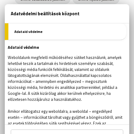
kijutós játékok
szabadulós játékok
logikai játékok
aknakereső
passziánsz
torpedó
amőba
ötödölő
problémamegoldás
idézetek
flow elmélet
horror
szabadulószoba gyerekeknek
betörő
iskolai szabadulószoba
találós kérdés
csapda
labirintus
Sissi szabadulószoba
out of the box
csapatépítés
kocsmakvíz
Csíkszentmihályi Mihály
szabadulószoba ajándékutalvány
szabadulószoba kupon
szabadulószoba tűz
Schindler listája szabadulószoba