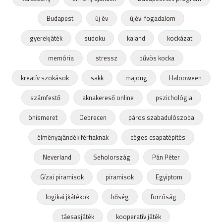
Budapest
új év
újévi fogadalom
gyerekjáték
sudoku
kaland
kockázat
memória
stressz
bűvös kocka
kreatív szokások
sakk
majong
Halooween
számfestő
aknakereső online
pszichológia
önismeret
Debrecen
páros szabadulószoba
élményajándék férfiaknak
céges csapatépítés
Neverland
Seholország
Pán Péter
Gízai piramisok
piramisok
Egyiptom
logikai jkátékok
hőség
forróság
táesasjáték
kooperatív játék