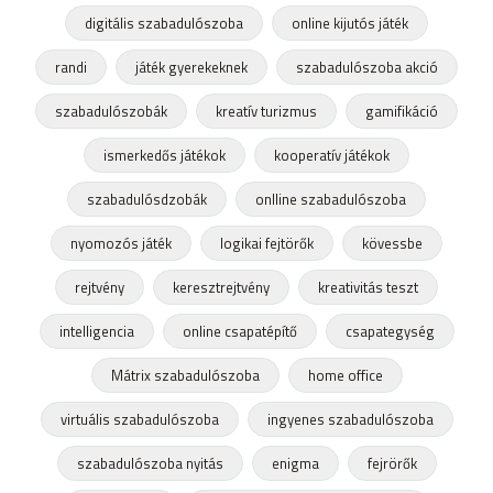
digitális szabadulószoba
online kijutós játék
randi
játék gyerekeknek
szabadulószoba akció
szabadulószobák
kreatív turizmus
gamifikáció
ismerkedős játékok
kooperatív játékok
szabadulósdzobák
onlline szabadulószoba
nyomozós játék
logikai fejtörők
kövessbe
rejtvény
keresztrejtvény
kreativitás teszt
intelligencia
online csapatépítő
csapategység
Mátrix szabadulószoba
home office
virtuális szabadulószoba
ingyenes szabadulószoba
szabadulószoba nyitás
enigma
fejrörők