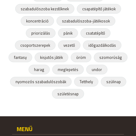
szabadulószoba kezdőknek
csapatépítő játékok
koncentráció
szabadulószoba-játékosok
priorizálás
pánik
csatatépítő
csoportszerepek
vezető
időgazdálkodás
fantasy
kisjutós játék
öröm
szomorúság
harag
meglepetés
undor
nyomozós szabadulószobák
Tetthely
szülinap
születésnap
MENÜ