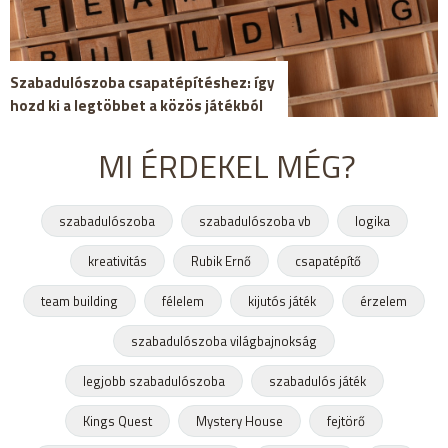
Szabadulószoba csapatépítéshez: így
hozd ki a legtöbbet a közös játékból
MI ÉRDEKEL MÉG?
szabadulószoba
szabadulószoba vb
logika
kreativitás
Rubik Ernő
csapatépítő
team building
félelem
kijutós játék
érzelem
szabadulószoba világbajnokság
legjobb szabadulószoba
szabadulós játék
Kings Quest
Mystery House
fejtörő