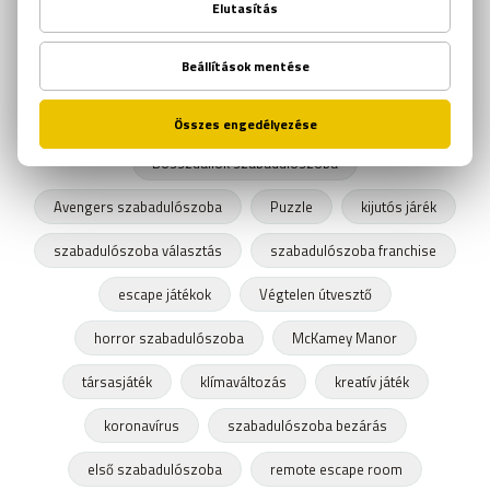
Harry Potter szabadulószoba
online szabadulószoba
társasjátékok
Végjáték szabadulószoba
Endgame szabadulószoba
Bosszúállók szabadulószoba
Avengers szabadulószoba
Puzzle
kijutós járék
szabadulószoba választás
szabadulószoba franchise
escape játékok
Végtelen útvesztő
horror szabadulószoba
McKamey Manor
társasjáték
klímaváltozás
kreatív játék
koronavírus
szabadulószoba bezárás
első szabadulószoba
remote escape room