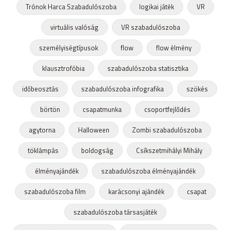
Trónok Harca Szabadulószoba
logikai játék
VR
virtuális valóság
VR szabadulószoba
személyiségtípusok
flow
flow élmény
klausztrofóbia
szabadulószoba statisztika
időbeosztás
szabadulószoba infografika
szökés
börtön
csapatmunka
csoportfejlődés
agytorna
Halloween
Zombi szabadulószoba
töklámpás
boldogság
Csíkszetmihályi Mihály
élményajándék
szabadulószoba élményajándék
szabadulószoba film
karácsonyi ajándék
csapat
szabadulószoba társasjáték