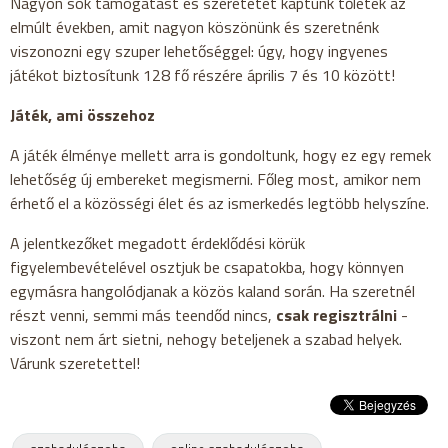
Nagyon sok támogatást és szeretetet kaptunk tőletek az
elmúlt években, amit nagyon köszönünk és szeretnénk
viszonozni egy szuper lehetőséggel: úgy, hogy ingyenes
játékot biztosítunk 128 fő részére április 7 és 10 között!
Játék, ami összehoz
A játék élménye mellett arra is gondoltunk, hogy ez egy remek
lehetőség új embereket megismerni. Főleg most, amikor nem
érhető el a közösségi élet és az ismerkedés legtöbb helyszíne.
A jelentkezőket megadott érdeklődési körük
figyelembevételével osztjuk be csapatokba, hogy könnyen
egymásra hangolódjanak a közös kaland során. Ha szeretnél
részt venni, semmi más teendőd nincs,
csak regisztrálni
-
viszont nem árt sietni, nehogy beteljenek a szabad helyek.
Várunk szeretettel!