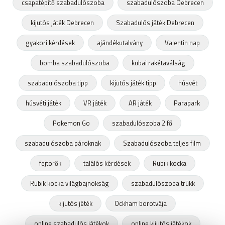
csapatépítő szabadulószoba
szabadulószoba Debrecen
kijutós játék Debrecen
Szabadulós játék Debrecen
gyakori kérdések
ajándékutalvány
Valentin nap
bomba szabadulószoba
kubai rakétaválság
szabadulószoba tipp
kijutós játék tipp
húsvét
húsvéti játék
VR játék
AR játék
Parapark
Pokemon Go
szabadulószoba 2 fő
szabadulószoba pároknak
Szabadulószoba teljes film
fejtörők
találós kérdések
Rubik kocka
Rubik kocka világbajnokság
szabadulószoba trükk
kijutós jéték
Ockham borotvája
online szabadulós játékok
online kijutós játékok