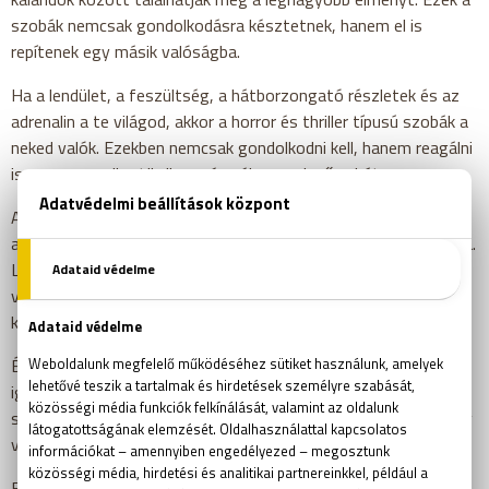
szobák nemcsak gondolkodásra késztetnek, hanem el is
repítenek egy másik valóságba.
Ha a lendület, a feszültség, a hátborzongató részletek és az
adrenalin a te világod, akkor a horror és thriller típusú szobák a
neked valók. Ezekben nemcsak gondolkodni kell, hanem reagálni
is – gyorsan, ösztönösen, és néha meglepően bátran.
A sci-fi iránt rajongóknak olyan pályák állnak rendelkezésére,
ahol a technológia nem díszlet, hanem a sztori mozgatórugója.
Légy részese egy küldetésnek a jövőben, egy idegen világban
vagy a víz alatt, ahol minden eszköz, fény és hang egy
komplex rendszer része.
És ha már mindent kipróbáltál, de még mindig vágysz valami
igazán különlegesre, akkor jöhet a VR. Ez nem a hagyományos
szabadulószoba élménye – ez valami új. Valami határtalan. Egy
világ, ahol tényleg bármi megtörténhet.
Fontos lehet még az is, hogy kikkel játszol. Egy összeszokott