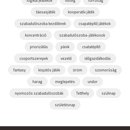
logikai jkátékok
hőség
forróság
táesasjáték
kooperatív játék
szabadulószoba kezdőknek
csapatépítő játékok
koncentráció
szabadulószoba-játékosok
priorizálás
pánik
csatatépítő
csoportszerepek
vezető
időgazdálkodás
fantasy
kisjutós játék
öröm
szomorúság
harag
meglepetés
undor
nyomozós szabadulószobák
Tetthely
szülinap
születésnap