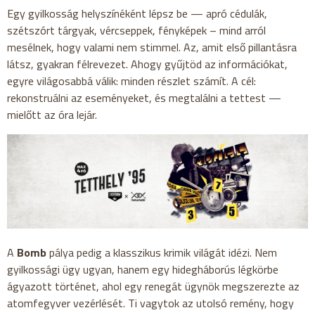
Egy gyilkosság helyszínéként lépsz be — apró cédulák,
szétszórt tárgyak, vércseppek, fényképek – mind arról
mesélnek, hogy valami nem stimmel. Az, amit első pillantásra
látsz, gyakran félrevezet. Ahogy gyűjtöd az információkat,
egyre világosabbá válik: minden részlet számít. A cél:
rekonstruálni az eseményeket, és megtalálni a tettest —
mielőtt az óra lejár.
A
Bomb
pálya pedig a klasszikus krimik világát idézi. Nem
gyilkossági ügy ugyan, hanem egy hidegháborús légkörbe
ágyazott történet, ahol egy renegát ügynök megszerezte az
atomfegyver vezérlését. Ti vagytok az utolsó remény, hogy