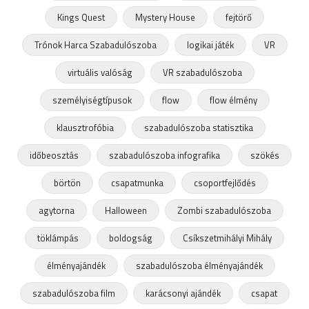
Kings Quest
Mystery House
fejtörő
Trónok Harca Szabadulószoba
logikai játék
VR
virtuális valóság
VR szabadulószoba
személyiségtípusok
flow
flow élmény
klausztrofóbia
szabadulószoba statisztika
időbeosztás
szabadulószoba infografika
szökés
börtön
csapatmunka
csoportfejlődés
agytorna
Halloween
Zombi szabadulószoba
töklámpás
boldogság
Csíkszetmihályi Mihály
élményajándék
szabadulószoba élményajándék
szabadulószoba film
karácsonyi ajándék
csapat