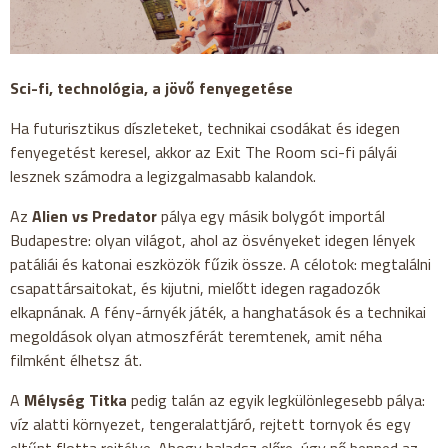
Sci-fi, technológia, a jövő fenyegetése
Ha futurisztikus díszleteket, technikai csodákat és idegen
fenyegetést keresel, akkor az Exit The Room sci-fi pályái
lesznek számodra a legizgalmasabb kalandok.
Az
Alien vs Predator
pálya egy másik bolygót importál
Budapestre: olyan világot, ahol az ösvényeket idegen lények
patáliái és katonai eszközök fűzik össze. A célotok: megtalálni
csapattársaitokat, és kijutni, mielőtt idegen ragadozók
elkapnának. A fény-árnyék játék, a hanghatások és a technikai
megoldások olyan atmoszférát teremtenek, amit néha
filmként élhetsz át.
A
Mélység Titka
pedig talán az egyik legkülönlegesebb pálya:
víz alatti környezet, tengeralattjáró, rejtett tornyok és egy
eltűnt flotta rejtélye. Ahogy haladsz előre, úgy nő benned az