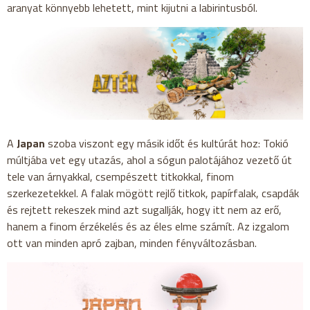
aranyat könnyebb lehetett, mint kijutni a labirintusból.
A
Japan
szoba viszont egy másik időt és kultúrát hoz: Tokió
múltjába vet egy utazás, ahol a sógun palotájához vezető út
tele van árnyakkal, csempészett titkokkal, finom
szerkezetekkel. A falak mögött rejlő titkok, papírfalak, csapdák
és rejtett rekeszek mind azt sugallják, hogy itt nem az erő,
hanem a finom érzékelés és az éles elme számít. Az izgalom
ott van minden apró zajban, minden fényváltozásban.