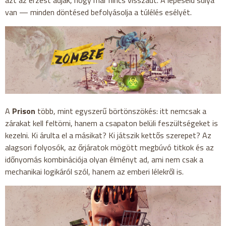
azt az érzést adják, hogy már nincs visszaút. A lépéseid súlya
van — minden döntésed befolyásolja a túlélés esélyét.
A
Prison
több, mint egyszerű börtönszökés: itt nemcsak a
zárakat kell feltörni, hanem a csapaton belüli feszültségeket is
kezelni. Ki árulta el a másikat? Ki játszik kettős szerepet? Az
alagsori folyosók, az őrjáratok mögött megbúvó titkok és az
időnyomás kombinációja olyan élményt ad, ami nem csak a
mechanikai logikáról szól, hanem az emberi lélekről is.