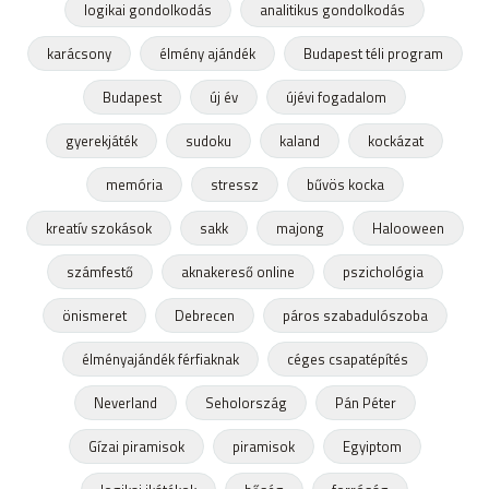
logikai gondolkodás
analitikus gondolkodás
karácsony
élmény ajándék
Budapest téli program
Budapest
új év
újévi fogadalom
gyerekjáték
sudoku
kaland
kockázat
memória
stressz
bűvös kocka
kreatív szokások
sakk
majong
Halooween
számfestő
aknakereső online
pszichológia
önismeret
Debrecen
páros szabadulószoba
élményajándék férfiaknak
céges csapatépítés
Neverland
Seholország
Pán Péter
Gízai piramisok
piramisok
Egyiptom