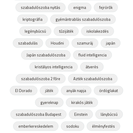
szabadulószoba nyitás
enigma
fejrörők
kriptográfia
gyémántrablás szabadulószoba
legénybúcsú
tűzijáték
iskolakezdés
szabadulás
Houdini
szamuráj
japán
Japán szabadulószoba
fluid intelligencia
kristályos intelligencia
átverés
szabadulószoba 2 főre
Azték szabadulószoba
El Dorado
játék
anyák napja
ördöglakat
gyereknap
kirakós játék
szabadulószoba Budapest
Einstein
lánybúcsú
emberkereskedelem
sodoku
élményfestés