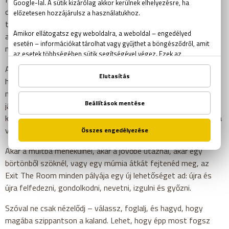
csapat jobban boldogul a komplex feladványokkal, míg kezdő
társaságoknak talán könnyebb, lineárisabb történetű pályák
ajánlottak. A jó hír: az Exit The Room kínálatában mindenki
megtalálhatja a számára megfelelő szintet és stílust.
A
budapesti szabadulószobák
kínálata az Exit The Room
három helyszínén nemcsak sokszínű, de részletgazdag,
minőségi és élménydús is. Ezek a szobák nem egyszerűen
játékok. Ezek világok. Narratívák, amelyekbe belépsz,
karakterek, akiket magadra öltesz, döntések, amelyeknek súlya
van. Nem csak időre játszol – te alakítod a történetet.
Akár a múltba menekülnél, akár a jövőbe utaznál, akár egy
börtönből szöknél, vagy egy múmia átkát fejtenéd meg, az
Exit The Room minden pályája egy új lehetőséget ad: újra és
újra felfedezni, gondolkodni, nevetni, izgulni és győzni.
Szóval ne csak nézelődj – válassz, foglalj, és hagyd, hogy
magába szippantson a kaland. Lehet, hogy épp most fogsz