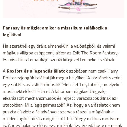
Fantasy és mágia: amikor a misztikum találkozik a
logikával
Ha szeretnél egy órára elmenekülni a valóságból, és valami
mágikus világba csöppenni, akkor az Exit The Room fantasy-
és misztikus tematikájú szobái kifejezetten neked szólnak.
A
Roxfort és a legendás állatok
szobában nem csak Harry
Potter-rajongók találhatják meg a helyüket. A történet szerint
egy sötét varázsló különös kísérleteket folytatott, amelyeket
most nektek kell feltárni. A laborban mágikus tárgyak,
elvarázsolt mechanizmusok és rejtett varázslatok állnak az
utatokban. Mi a legizgalmasabb? Az, hogy a varázslatok nem
puszta díszlet: a feladványok szerves részei a mágiának –
minden logikai húzás mögött ott bujkál egy mitikus motívum
is. Ahogy haladsz előre, egyre inkább úgy érzed, hogy nemcsak