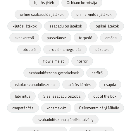
kijutós jéték
Ockham borotvája
online szabadulós játékok
online kijutós játékok
kijutós játékok
szabadulós játékok
logikai játékok
aknakereső
passziánsz
torpedó
amőba
ötödölő
problémamegoldás
idézetek
flow elmélet
horror
szabadulószoba gyerekeknek
betörő
iskolai szabadulószoba
találós kérdés
csapda
labirintus
Sissi szabadulószoba
out of the box
csapatépítés
kocsmakvíz
Csíkszentmihályi Mihály
szabadulószoba ajándékutalvány