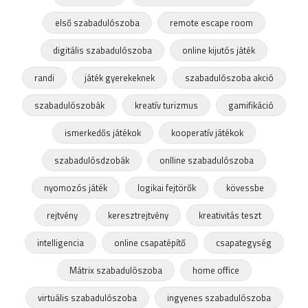
első szabadulószoba
remote escape room
digitális szabadulószoba
online kijutós játék
randi
játék gyerekeknek
szabadulószoba akció
szabadulószobák
kreatív turizmus
gamifikáció
ismerkedős játékok
kooperatív játékok
szabadulósdzobák
onlline szabadulószoba
nyomozós játék
logikai fejtörők
kövessbe
rejtvény
keresztrejtvény
kreativitás teszt
intelligencia
online csapatépítő
csapategység
Mátrix szabadulószoba
home office
virtuális szabadulószoba
ingyenes szabadulószoba