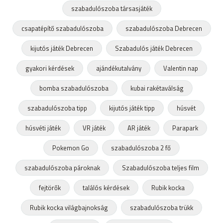
szabadulószoba társasjáték
csapatépítő szabadulószoba
szabadulószoba Debrecen
kijutós játék Debrecen
Szabadulós játék Debrecen
gyakori kérdések
ajándékutalvány
Valentin nap
bomba szabadulószoba
kubai rakétaválság
szabadulószoba tipp
kijutós játék tipp
húsvét
húsvéti játék
VR játék
AR játék
Parapark
Pokemon Go
szabadulószoba 2 fő
szabadulószoba pároknak
Szabadulószoba teljes film
fejtörők
találós kérdések
Rubik kocka
Rubik kocka világbajnokság
szabadulószoba trükk