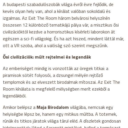
A budapesti szabadulószobák világa évről évre fejlődik, de
kevés olyan hely van, ahol a kínálat valóban sokoldalú és
izgalmas. Az Exit The Room három belvárosi helyszínén
összesen 12 különböző tematikájú pálya vár, a misztikus ősi
civilizációktól kezdve a horrorisztikus kísérleti laborokon át
egészen a sci-fi világokig. És ha azt hiszed, mindent láttál már,
ott a VR szoba, ahol a valóság szó szerint megszűnik.
Ősi civilizációk: múlt rejtelmei és legendák
Az emberiséget mindig is vonzották az öregek titkai: a
piramisok sötét folyosói, a dzsungel mélyén rejtőző
templomok és az elveszett birodalmak mítoszai. Az Exit The
Room kínálata is megfelelő mélységben merít ezekből a
legendákból.
Amikor belépsz a
Maja Birodalom
világába, nemcsak egy
helyiségbe lépsz be, hanem egy mitikus múltba. A totemek,
rúnák és titkos járatok világa tárul eléd. A díszletek gondosan
kidolgozottak: látod a faragott mintákat, hallod a természet