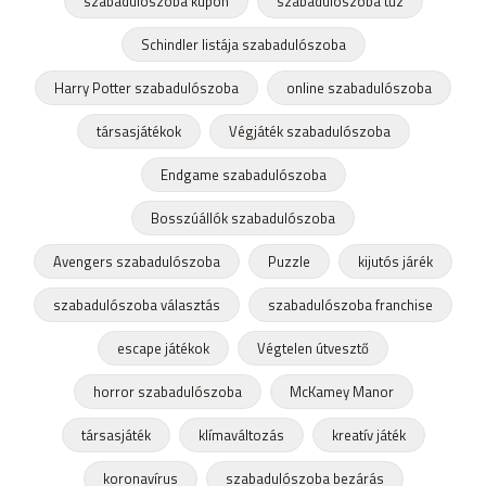
szabadulószoba kupon
szabadulószoba tűz
Schindler listája szabadulószoba
Harry Potter szabadulószoba
online szabadulószoba
társasjátékok
Végjáték szabadulószoba
Endgame szabadulószoba
Bosszúállók szabadulószoba
Avengers szabadulószoba
Puzzle
kijutós járék
szabadulószoba választás
szabadulószoba franchise
escape játékok
Végtelen útvesztő
horror szabadulószoba
McKamey Manor
társasjáték
klímaváltozás
kreatív játék
koronavírus
szabadulószoba bezárás