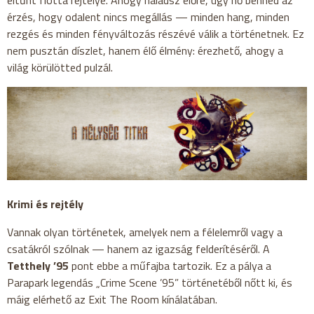
érzés, hogy odalent nincs megállás — minden hang, minden
rezgés és minden fényváltozás részévé válik a történetnek. Ez
nem pusztán díszlet, hanem élő élmény: érezhető, ahogy a
világ körülötted pulzál.
Krimi és rejtély
Vannak olyan történetek, amelyek nem a félelemről vagy a
csatákról szólnak — hanem az igazság felderítéséről. A
Tetthely ’95
pont ebbe a műfajba tartozik. Ez a pálya a
Parapark legendás „Crime Scene ’95” történetéből nőtt ki, és
máig elérhető az Exit The Room kínálatában.