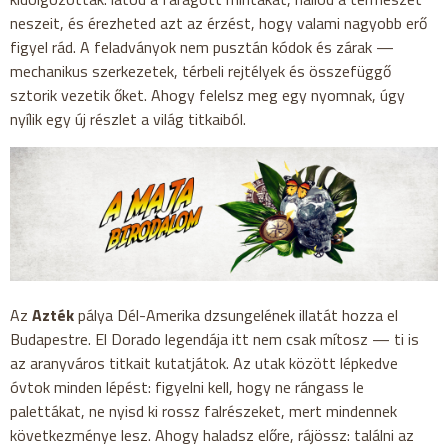
neszeit, és érezheted azt az érzést, hogy valami nagyobb erő
figyel rád. A feladványok nem pusztán kódok és zárak —
mechanikus szerkezetek, térbeli rejtélyek és összefüggő
sztorik vezetik őket. Ahogy felelsz meg egy nyomnak, úgy
nyílik egy új részlet a világ titkaiból.
Az
Azték
pálya Dél-Amerika dzsungelének illatát hozza el
Budapestre. El Dorado legendája itt nem csak mítosz — ti is
az aranyváros titkait kutatjátok. Az utak között lépkedve
óvtok minden lépést: figyelni kell, hogy ne rángass le
palettákat, ne nyisd ki rossz falrészeket, mert mindennek
következménye lesz. Ahogy haladsz előre, rájössz: találni az