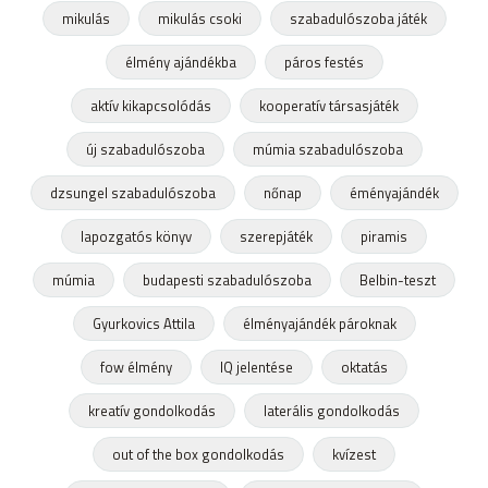
mikulás
mikulás csoki
szabadulószoba játék
élmény ajándékba
páros festés
aktív kikapcsolódás
kooperatív társasjáték
új szabadulószoba
múmia szabadulószoba
dzsungel szabadulószoba
nőnap
éményajándék
lapozgatós könyv
szerepjáték
piramis
múmia
budapesti szabadulószoba
Belbin-teszt
Gyurkovics Attila
élményajándék pároknak
fow élmény
IQ jelentése
oktatás
kreatív gondolkodás
laterális gondolkodás
out of the box gondolkodás
kvízest