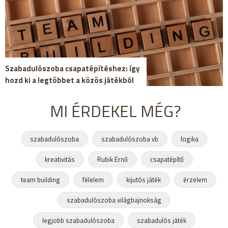
Szabadulószoba csapatépítéshez: így
hozd ki a legtöbbet a közös játékból
MI ÉRDEKEL MÉG?
szabadulószoba
szabadulószoba vb
logika
kreativitás
Rubik Ernő
csapatépítő
team building
félelem
kijutós játék
érzelem
szabadulószoba világbajnokság
legjobb szabadulószoba
szabadulós játék