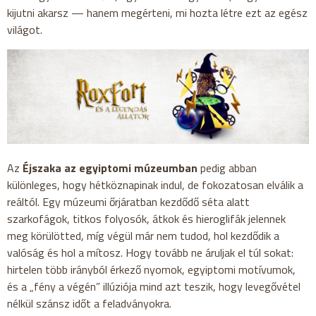
kijutni akarsz — hanem megérteni, mi hozta létre ezt az egész
világot.
Az
Éjszaka az egyiptomi múzeumban
pedig abban
különleges, hogy hétköznapinak indul, de fokozatosan elválik a
reáltól. Egy múzeumi őrjáratban kezdődő séta alatt
szarkofágok, titkos folyosók, átkok és hieroglifák jelennek
meg körülötted, míg végül már nem tudod, hol kezdődik a
valóság és hol a mítosz. Hogy tovább ne áruljak el túl sokat:
hirtelen több irányból érkező nyomok, egyiptomi motívumok,
és a „fény a végén” illúziója mind azt teszik, hogy levegővétel
nélkül szánsz időt a feladványokra.