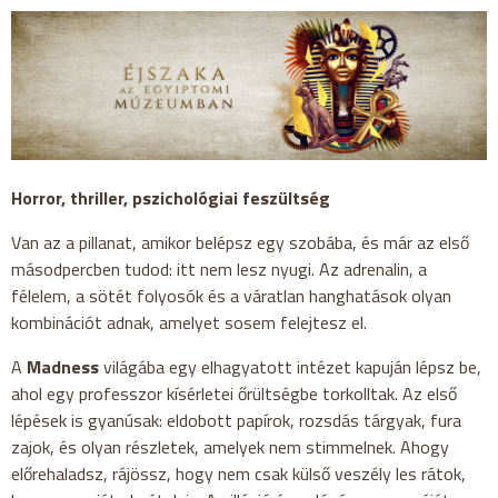
Horror, thriller, pszichológiai feszültség
Van az a pillanat, amikor belépsz egy szobába, és már az első
másodpercben tudod: itt nem lesz nyugi. Az adrenalin, a
félelem, a sötét folyosók és a váratlan hanghatások olyan
kombinációt adnak, amelyet sosem felejtesz el.
A
Madness
világába egy elhagyatott intézet kapuján lépsz be,
ahol egy professzor kísérletei őrültségbe torkolltak. Az első
lépések is gyanúsak: eldobott papírok, rozsdás tárgyak, fura
zajok, és olyan részletek, amelyek nem stimmelnek. Ahogy
előrehaladsz, rájössz, hogy nem csak külső veszély les rátok,