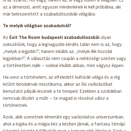
az a dimenzió, amit egyszer mindenkinek ki kell próbálnia, aki
már beleszeretett a szabadulószobák világába.
Te melyik világban szabadulnál?
Az
Exit The Room budapesti szabadulószobái
olyan
sokszínűek, hogy a legnagyobb kérdés talán nem is az, hogy
„melyik a legjobb?”, hanem inkább az: „melyik illik hozzád
legjobban?”. A választás nem csupán a nehézségi szinten vagy
a történetben rejlik – sokkal inkább abban, mire vágysz éppen.
Ha vonz a történelem, az elfeledett kultúrák világa és a rég
letűnt birodalmak misztikuma, akkor az ősi civilizációkat
bemutató pályák lesznek a te tereped. Ezekben a szobákban
nemcsak díszlet a múlt – te magad is részévé válsz a
történetnek.
Azok, akik szeretnek elmerülni egy varázslatos univerzumban,
ahol a logika és a mágia kéz a kézben járnak, a fantasy témájú
kalandok között találhatják meg a legnagyobb élményt. Ezek a