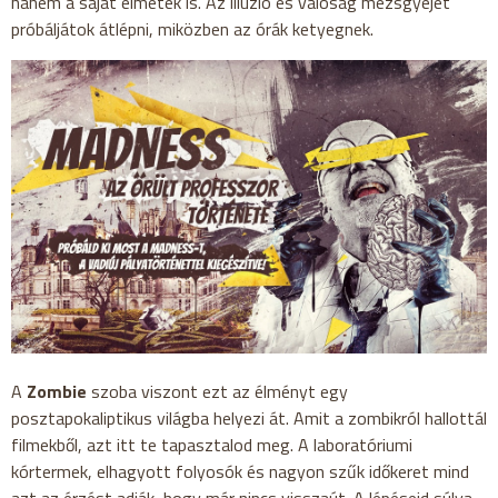
hanem a saját elmétek is. Az illúzió és valóság mezsgyéjét
próbáljátok átlépni, miközben az órák ketyegnek.
A
Zombie
szoba viszont ezt az élményt egy
posztapokaliptikus világba helyezi át. Amit a zombikról hallottál
filmekből, azt itt te tapasztalod meg. A laboratóriumi
kórtermek, elhagyott folyosók és nagyon szűk időkeret mind