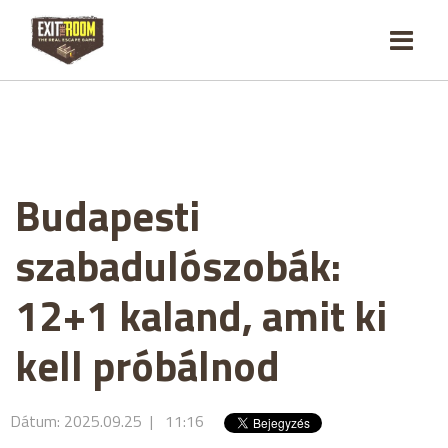
Budapesti
szabadulószobák:
12+1 kaland, amit ki
kell próbálnod
Dátum: 2025.09.25 | 11:16