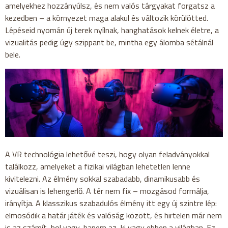
amelyekhez hozzányúlsz, és nem valós tárgyakat forgatsz a
kezedben – a környezet maga alakul és változik körülötted.
Lépéseid nyomán új terek nyílnak, hanghatások kelnek életre, a
vizualitás pedig úgy szippant be, mintha egy álomba sétálnál
bele.
A VR technológia lehetővé teszi, hogy olyan feladványokkal
találkozz, amelyeket a fizikai világban lehetetlen lenne
kivitelezni. Az élmény sokkal szabadabb, dinamikusabb és
vizuálisan is lehengerlő. A tér nem fix – mozgásod formálja,
irányítja. A klasszikus szabadulós élmény itt egy új szintre lép:
elmosódik a határ játék és valóság között, és hirtelen már nem
is az számít, hol vagy, hanem az, ki vagy ebben a világban. Ez