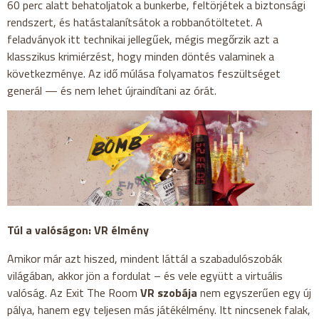
60 perc alatt behatoljatok a bunkerbe, feltörjétek a biztonsági
rendszert, és hatástalanítsátok a robbanótöltetet. A
feladványok itt technikai jellegűek, mégis megőrzik azt a
klasszikus krimiérzést, hogy minden döntés valaminek a
következménye. Az idő múlása folyamatos feszültséget
generál — és nem lehet újraindítani az órát.
Túl a valóságon: VR élmény
Amikor már azt hiszed, mindent láttál a szabadulószobák
világában, akkor jön a fordulat – és vele együtt a virtuális
valóság. Az Exit The Room
VR szobája
nem egyszerűen egy új
pálya, hanem egy teljesen más játékélmény. Itt nincsenek falak,