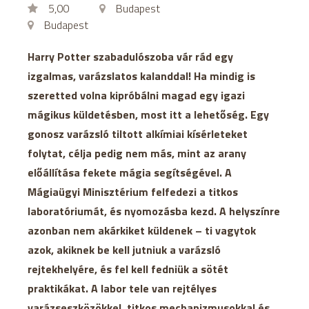
5,00
Budapest
Budapest
Harry Potter szabadulószoba vár rád egy
izgalmas, varázslatos kalanddal! Ha mindig is
szeretted volna kipróbálni magad egy igazi
mágikus küldetésben, most itt a lehetőség. Egy
gonosz varázsló tiltott alkímiai kísérleteket
folytat, célja pedig nem más, mint az arany
előállítása fekete mágia segítségével. A
Mágiaügyi Minisztérium felfedezi a titkos
laboratóriumát, és nyomozásba kezd. A helyszínre
azonban nem akárkiket küldenek – ti vagytok
azok, akiknek be kell jutniuk a varázsló
rejtekhelyére, és fel kell fedniük a sötét
praktikákat. A labor tele van rejtélyes
varázseszközökkel, titkos mechanizmusokkal és