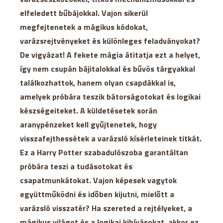
elfeledett bűbájokkal. Vajon sikerül
megfejtenetek a mágikus kódokat,
varázsrejtvényeket és különleges feladványokat?
De vigyázat! A fekete mágia átitatja ezt a helyet,
így nem csupán bájitalokkal és bűvös tárgyakkal
találkozhattok, hanem olyan csapdákkal is,
amelyek próbára teszik bátorságotokat és logikai
készségeiteket. A küldetésetek során
aranypénzeket kell gyűjtenetek, hogy
visszafejthessétek a varázsló kísérleteinek titkát.
Ez a Harry Potter szabadulószoba garantáltan
próbára teszi a tudásotokat és
csapatmunkátokat. Vajon képesek vagytok
együttműködni és időben kijutni, mielőtt a
varázsló visszatér? Ha szereted a rejtélyeket, a
mágikus világot és a logikai kihívásokat, akkor ez