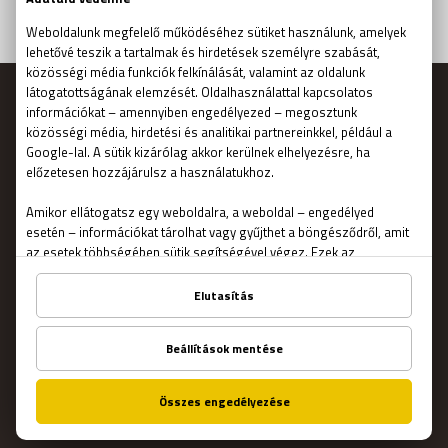
FOGLALJ MOST!
MENÜ
Főoldal
Ajándékutalvány
Foglalás
Hogyan működik?
Szabadulószobák
Csapatépítő
Blog