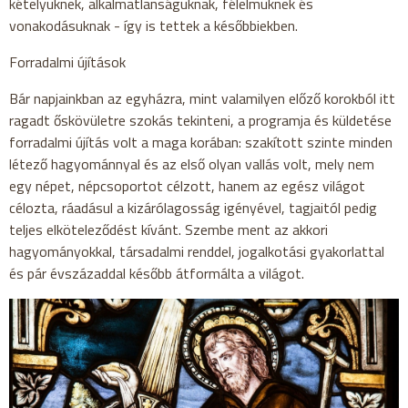
kételyüknek, alkalmatlanságuknak, félelmüknek és
vonakodásuknak - így is tettek a későbbiekben.
Forradalmi újítások
Bár napjainkban az egyházra, mint valamilyen előző korokból itt
ragadt őskövületre szokás tekinteni, a programja és küldetése
forradalmi újítás volt a maga korában: szakított szinte minden
létező hagyománnyal és az első olyan vallás volt, mely nem
egy népet, népcsoportot célzott, hanem az egész világot
célozta, ráadásul a kizárólagosság igényével, tagjaitól pedig
teljes elköteleződést kívánt. Szembe ment az akkori
hagyományokkal, társadalmi renddel, jogalkotási gyakorlattal
és pár évszázaddal később átformálta a világot.