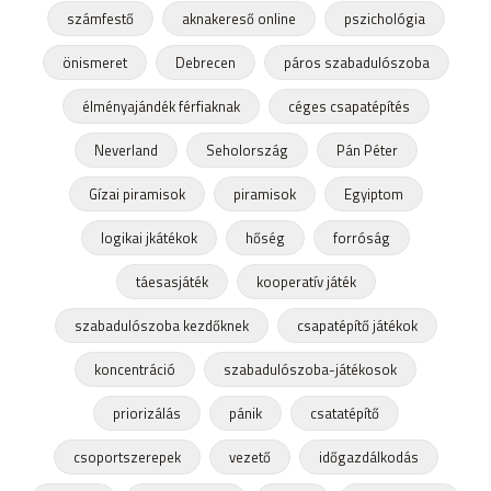
számfestő
aknakereső online
pszichológia
önismeret
Debrecen
páros szabadulószoba
élményajándék férfiaknak
céges csapatépítés
Neverland
Seholország
Pán Péter
Gízai piramisok
piramisok
Egyiptom
logikai jkátékok
hőség
forróság
táesasjáték
kooperatív játék
szabadulószoba kezdőknek
csapatépítő játékok
koncentráció
szabadulószoba-játékosok
priorizálás
pánik
csatatépítő
csoportszerepek
vezető
időgazdálkodás