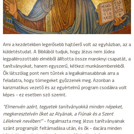
Ami a kezdetekben legerősebb hajtóerő volt az egyházban, az a
küldetéstudat. A Bibliából tudjuk, hogy Jézus nem Júdea
legpallérozottabb elméiből állította össze maroknyi csapatát, a
tanítványokat, hanem egyszerű, kétkezi munkásemberekből.
Ők látszólag pont nem tűntek a legalkalmasabbnak arra a
feladatra, hogy tömegeket győzzenek meg. Azonban a
karizmatikus vezető és az egyértelmű program csodákra volt
képes - ez esetben szó szerint.
“Elmenvén azért, tegyetek tanítványokká minden népeket,
megkeresztelvén őket az Atyának, a Fiúnak és a Szent
Léleknek nevében!”
- fogalmazta meg Jézus tanítványainak
szánt programját feltámadása után, és ők - dacára minden