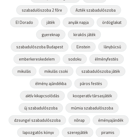
szabadulószoba 2 főre
Azték szabadulószoba
El Dorado
játék
anyák napja
ördöglakat
gyereknap
kirakós játék
szabadulószoba Budapest
Einstein
lánybúcsú
emberkereskedelem
sodoku
élményfestés
mikulás
mikulás csoki
szabadulószoba játék
élmény ajándékba
páros festés
aktív kikapcsolódás
kooperatív társasjáték
új szabadulószoba
múmia szabadulószoba
dzsungel szabadulószoba
nőnap
éményajándék
lapozgatós könyv
szerepjáték
piramis