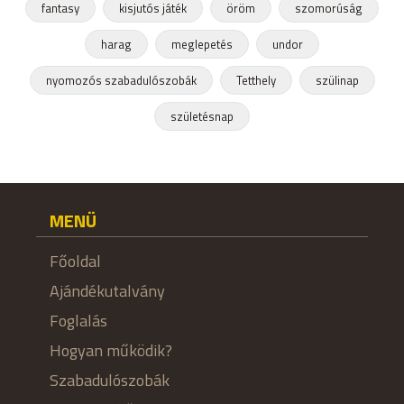
fantasy
kisjutós játék
öröm
szomorúság
harag
meglepetés
undor
nyomozós szabadulószobák
Tetthely
szülinap
születésnap
MENÜ
Főoldal
Ajándékutalvány
Foglalás
Hogyan működik?
Szabadulószobák