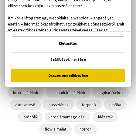
húsvéti játék
VR játék
AR játék
Parapark
Pokemon Go
szabadulószoba 2 fő
szabadulószoba pároknak
Szabadulószoba teljes film
fejtörők
találós kérdések
Rubik kocka
Rubik kocka világbajnokság
szabadulószoba trükk
kijutós jéték
Ockham borotvája
online szabadulós játékok
online kijutós játékok
kijutós játékok
szabadulós játékok
logikai játékok
aknakereső
passziánsz
torpedó
amőba
ötödölő
problémamegoldás
idézetek
flow elmélet
horror