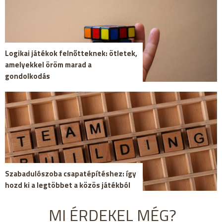
Logikai játékok felnőtteknek: ötletek,
amelyekkel öröm marad a
gondolkodás
Szabadulószoba csapatépítéshez: így
hozd ki a legtöbbet a közös játékból
MI ÉRDEKEL MÉG?