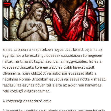
Ehhez azonban a kezdetekben rögös utat kellett bejárnia az
egyháznak: a keresztényüldözések századaiban tömegesen
haltak mártírhalált tagjai, azonban a meggyőződés, hit és a
közösség összetartó ereje újabb és újabb híveket szült.
Olyannyira, hogy üldözött vallásból pár évszázad alatt a
hatalmas Római-Birodalom egyedüli vallásává nőtte ki magát,
ráadásul az egyház bőven túl is élte az akkor már hanyatlás
felé közelgő világbirodalmat.
A közösség összetartó ereje
A keresztény tanítás egyik alapja a szeretet, ami ennyire erős