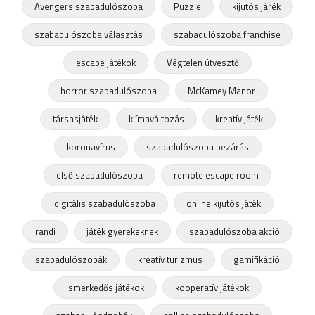
Avengers szabadulószoba
Puzzle
kijutós járék
szabadulószoba választás
szabadulószoba franchise
escape játékok
Végtelen útvesztő
horror szabadulószoba
McKamey Manor
társasjáték
klímaváltozás
kreatív játék
koronavírus
szabadulószoba bezárás
első szabadulószoba
remote escape room
digitális szabadulószoba
online kijutós játék
randi
játék gyerekeknek
szabadulószoba akció
szabadulószobák
kreatív turizmus
gamifikáció
ismerkedős játékok
kooperatív játékok