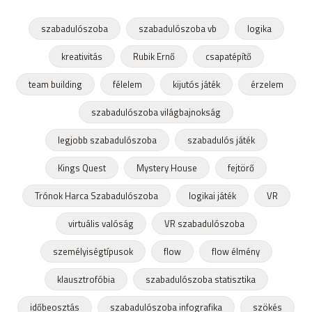
szabadulószoba
szabadulószoba vb
logika
kreativitás
Rubik Ernő
csapatépítő
team building
félelem
kijutós játék
érzelem
szabadulószoba világbajnokság
legjobb szabadulószoba
szabadulós játék
Kings Quest
Mystery House
fejtörő
Trónok Harca Szabadulószoba
logikai játék
VR
virtuális valóság
VR szabadulószoba
személyiségtípusok
flow
flow élmény
klausztrofóbia
szabadulószoba statisztika
időbeosztás
szabadulószoba infografika
szökés