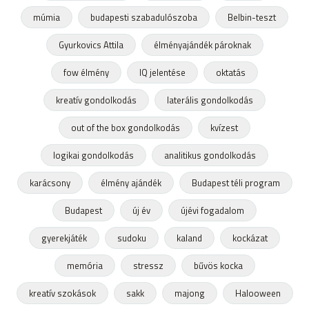
múmia
budapesti szabadulószoba
Belbin-teszt
Gyurkovics Attila
élményajándék pároknak
fow élmény
IQ jelentése
oktatás
kreatív gondolkodás
laterális gondolkodás
out of the box gondolkodás
kvízest
logikai gondolkodás
analitikus gondolkodás
karácsony
élmény ajándék
Budapest téli program
Budapest
új év
újévi fogadalom
gyerekjáték
sudoku
kaland
kockázat
memória
stressz
bűvös kocka
kreatív szokások
sakk
majong
Halooween