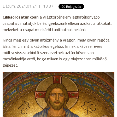
Dátum: 2021.01.21 | 13:37
Cikksorozatunkban
a világtörténelem leghatékonyabb
csapatait mutatjuk be és igyekszünk ellesni azokat a titkokat,
melyeket a csapatmunkáról taníthatnak nekünk.
Nincs még egy olyan intézmény a világon, mely olyan régóta
állna fent, mint a katolikus egyház. Ennek a kétezer éves
múltra visszatekintő szervezetnek aztán bőven van
mesélnivalója arról, hogy milyen is egy olajozottan működő
gépezet.