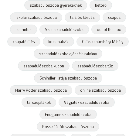
szabadulószoba gyerekeknek
betörő
iskolai szabadulószoba
találós kérdés
csapda
labirintus
Sissi szabadulószoba
out of the box
csapatépítés
kocsmakvíz
Csíkszentmihályi Mihály
szabadulószoba ajándékutalvány
szabadulószoba kupon
szabadulószoba tűz
Schindler listája szabadulószoba
Harry Potter szabadulószoba
online szabadulószoba
társasjátékok
Végjáték szabadulószoba
Endgame szabadulószoba
Bosszúállók szabadulószoba