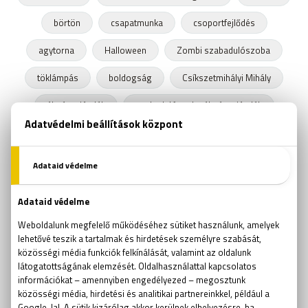
börtön
csapatmunka
csoportfejlődés
agytorna
Halloween
Zombi szabadulószoba
töklámpás
boldogság
Csíkszetmihályi Mihály
élményajándék
szabadulószoba élményajándék
szabadulószoba film
karácsonyi ajándék
csapat
szabadulószoba társasjáték
csapatépítő szabadulószoba
szabadulószoba Debrecen
kijutós játék Debrecen
Szabadulós játék Debrecen
gyakori kérdések
ajándékutalvány
Valentin nap
bomba szabadulószoba
kubai rakétaválság
szabadulószoba tipp
kijutós játék tipp
húsvét