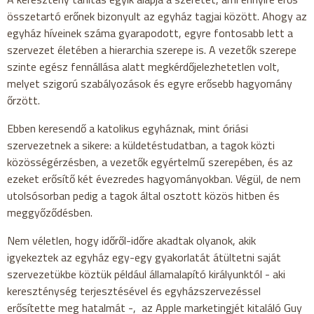
összetartó erőnek bizonyult az egyház tagjai között. Ahogy az
egyház híveinek száma gyarapodott, egyre fontosabb lett a
szervezet életében a hierarchia szerepe is. A vezetők szerepe
szinte egész fennállása alatt megkérdőjelezhetetlen volt,
melyet szigorú szabályozások és egyre erősebb hagyomány
őrzött.
Ebben keresendő a katolikus egyháznak, mint óriási
szervezetnek a sikere: a küldetéstudatban, a tagok közti
közösségérzésben, a vezetők egyértelmű szerepében, és az
ezeket erősítő két évezredes hagyományokban. Végül, de nem
utolsósorban pedig a tagok által osztott közös hitben és
meggyőződésben.
Nem véletlen, hogy időről-időre akadtak olyanok, akik
igyekeztek az egyház egy-egy gyakorlatát átültetni saját
szervezetükbe köztük például államalapító királyunktól - aki
kereszténység terjesztésével és egyházszervezéssel
erősítette meg hatalmát -, az Apple marketingjét kitaláló Guy