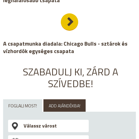
leghalálosabb csapata
A csapatmunka diadala: Chicago Bulls - sztárok és
vízhordók egységes csapata
SZABADULJ KI, ZÁRD A
SZÍVEDBE!
FOGLALJ MOST!
ADD AJÁNDÉKBA!