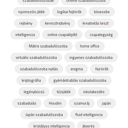
szabadulósdzobák
onlline szabadulószoba
nyomozós játék
logikai fejtörők
kövessbe
rejtvény
keresztrejtvény
kreativitás teszt
intelligencia
online csapatépítő
csapategység
Mátrix szabadulószoba
home office
virtuális szabadulószoba
ingyenes szabadulószoba
szabadulószoba nyitás
enigma
fejrörők
kriptográfia
gyémántrablás szabadulószoba
legénybúcsú
tűzijáték
iskolakezdés
szabadulás
Houdini
szamuráj
japán
Japán szabadulószoba
fluid intelligencia
kristályos intelligencia
átverés