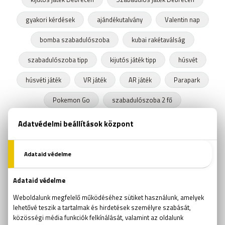
gyakori kérdések
ajándékutalvány
Valentin nap
bomba szabadulószoba
kubai rakétaválság
szabadulószoba tipp
kijutós játék tipp
húsvét
húsvéti játék
VR játék
AR játék
Parapark
Pokemon Go
szabadulószoba 2 fő
szabadulószoba pároknak
Szabadulószoba teljes film
fejtörők
találós kérdések
Rubik kocka
Rubik kocka világbajnokság
szabadulószoba trükk
kijutós jéték
Ockham borotvája
online szabadulós játékok
online kijutós játékok
kijutós játékok
szabadulós játékok
logikai játékok