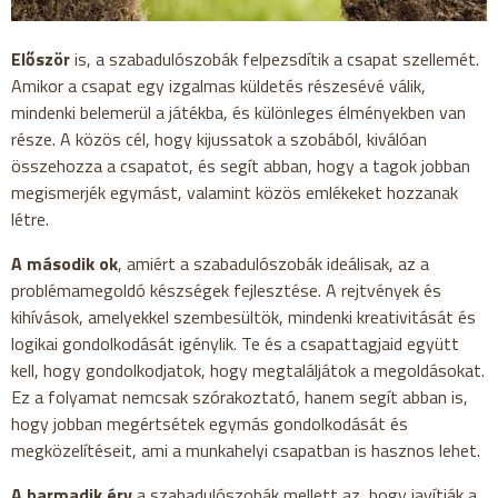
Először
is, a szabadulószobák felpezsdítik a csapat szellemét.
Amikor a csapat egy izgalmas küldetés részesévé válik,
mindenki belemerül a játékba, és különleges élményekben van
része. A közös cél, hogy kijussatok a szobából, kiválóan
összehozza a csapatot, és segít abban, hogy a tagok jobban
megismerjék egymást, valamint közös emlékeket hozzanak
létre.
A második ok
, amiért a szabadulószobák ideálisak, az a
problémamegoldó készségek fejlesztése. A rejtvények és
kihívások, amelyekkel szembesültök, mindenki kreativitását és
logikai gondolkodását igénylik. Te és a csapattagjaid együtt
kell, hogy gondolkodjatok, hogy megtaláljátok a megoldásokat.
Ez a folyamat nemcsak szórakoztató, hanem segít abban is,
hogy jobban megértsétek egymás gondolkodását és
megközelítéseit, ami a munkahelyi csapatban is hasznos lehet.
A harmadik érv
a szabadulószobák mellett az, hogy javítják a