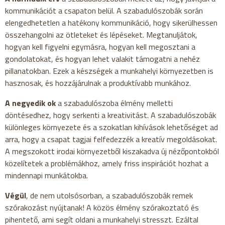
kommunikációt a csapaton belül. A szabadulószobák során
elengedhetetlen a hatékony kommunikáció, hogy sikerülhessen
összehangolni az ötleteket és lépéseket. Megtanuljátok,
hogyan kell figyelni egymásra, hogyan kell megosztani a
gondolatokat, és hogyan lehet valakit támogatni a nehéz
pillanatokban. Ezek a készségek a munkahelyi környezetben is
hasznosak, és hozzájárulnak a produktívabb munkához.
A negyedik ok
a szabadulószoba élmény melletti
döntésedhez, hogy serkenti a kreativitást. A szabadulószobák
különleges környezete és a szokatlan kihívások lehetőséget ad
arra, hogy a csapat tagjai felfedezzék a kreatív megoldásokat.
A megszokott irodai környezetből kiszakadva új nézőpontokból
közelítetek a problémákhoz, amely friss inspirációt hozhat a
mindennapi munkátokba.
Végül
, de nem utolsósorban, a szabadulószobák remek
szórakozást nyújtanak! A közös élmény szórakoztató és
pihentető, ami segít oldani a munkahelyi stresszt. Ezáltal