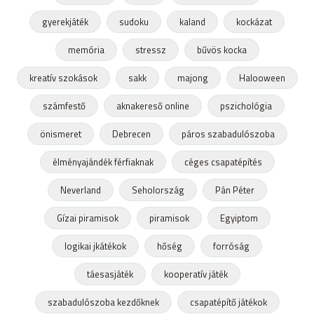
gyerekjáték
sudoku
kaland
kockázat
memória
stressz
bűvös kocka
kreatív szokások
sakk
majong
Halooween
számfestő
aknakereső online
pszichológia
önismeret
Debrecen
páros szabadulószoba
élményajándék férfiaknak
céges csapatépítés
Neverland
Seholország
Pán Péter
Gízai piramisok
piramisok
Egyiptom
logikai jkátékok
hőség
forróság
táesasjáték
kooperatív játék
szabadulószoba kezdőknek
csapatépítő játékok