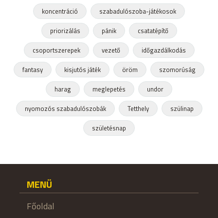
koncentráció
szabadulószoba-játékosok
priorizálás
pánik
csatatépítő
csoportszerepek
vezető
időgazdálkodás
fantasy
kisjutós játék
öröm
szomorúság
harag
meglepetés
undor
nyomozós szabadulószobák
Tetthely
szülinap
születésnap
MENÜ
Főoldal