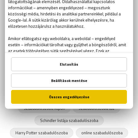
aknakereső
passziánsz
torpedó
amőba
ötödölő
problémamegoldás
idézetek
flow elmélet
horror
szabadulószoba gyerekeknek
betörő
iskolai szabadulószoba
találós kérdés
csapda
labirintus
Sissi szabadulószoba
out of the box
csapatépítés
kocsmakvíz
Csíkszentmihályi Mihály
szabadulószoba ajándékutalvány
szabadulószoba kupon
szabadulószoba tűz
Schindler listája szabadulószoba
Harry Potter szabadulószoba
online szabadulószoba