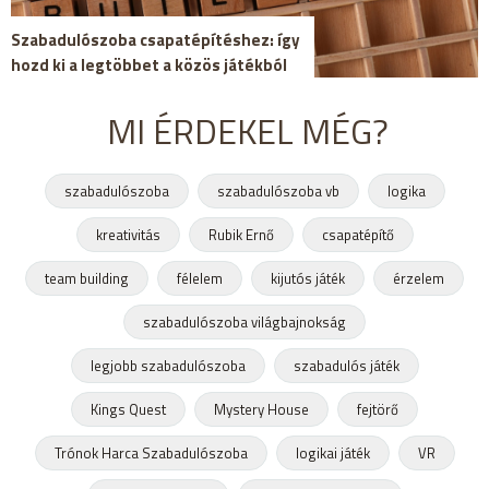
Szabadulószoba csapatépítéshez: így
hozd ki a legtöbbet a közös játékból
MI ÉRDEKEL MÉG?
szabadulószoba
szabadulószoba vb
logika
kreativitás
Rubik Ernő
csapatépítő
team building
félelem
kijutós játék
érzelem
szabadulószoba világbajnokság
legjobb szabadulószoba
szabadulós játék
Kings Quest
Mystery House
fejtörő
Trónok Harca Szabadulószoba
logikai játék
VR