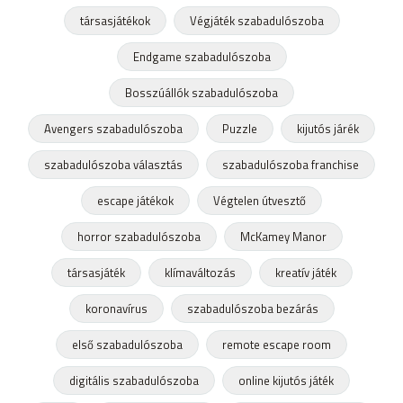
társasjátékok
Végjáték szabadulószoba
Endgame szabadulószoba
Bosszúállók szabadulószoba
Avengers szabadulószoba
Puzzle
kijutós járék
szabadulószoba választás
szabadulószoba franchise
escape játékok
Végtelen útvesztő
horror szabadulószoba
McKamey Manor
társasjáték
klímaváltozás
kreatív játék
koronavírus
szabadulószoba bezárás
első szabadulószoba
remote escape room
digitális szabadulószoba
online kijutós játék