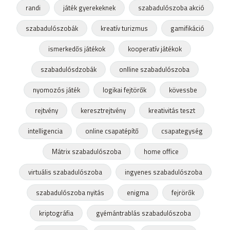
randi
játék gyerekeknek
szabadulószoba akció
szabadulószobák
kreatív turizmus
gamifikáció
ismerkedős játékok
kooperatív játékok
szabadulósdzobák
onlline szabadulószoba
nyomozós játék
logikai fejtörők
kövessbe
rejtvény
keresztrejtvény
kreativitás teszt
intelligencia
online csapatépítő
csapategység
Mátrix szabadulószoba
home office
virtuális szabadulószoba
ingyenes szabadulószoba
szabadulószoba nyitás
enigma
fejrörők
kriptográfia
gyémántrablás szabadulószoba