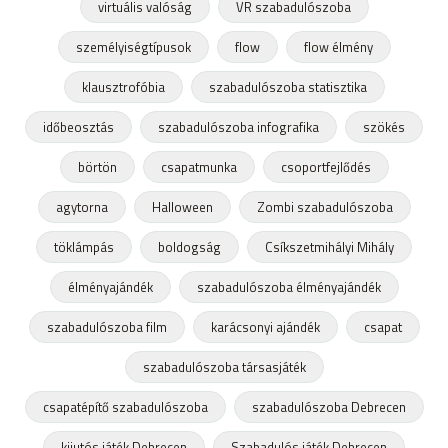
virtuális valóság
VR szabadulószoba
személyiségtípusok
flow
flow élmény
klausztrofóbia
szabadulószoba statisztika
időbeosztás
szabadulószoba infografika
szökés
börtön
csapatmunka
csoportfejlődés
agytorna
Halloween
Zombi szabadulószoba
töklámpás
boldogság
Csíkszetmihályi Mihály
élményajándék
szabadulószoba élményajándék
szabadulószoba film
karácsonyi ajándék
csapat
szabadulószoba társasjáték
csapatépítő szabadulószoba
szabadulószoba Debrecen
kijutós játék Debrecen
Szabadulós játék Debrecen