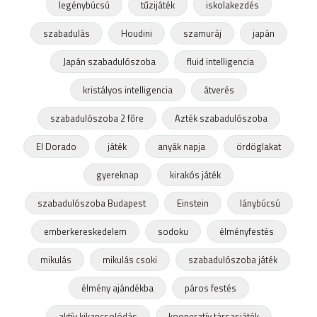
legénybúcsú
tűzijáték
iskolakezdés
szabadulás
Houdini
szamuráj
japán
Japán szabadulószoba
fluid intelligencia
kristályos intelligencia
átverés
szabadulószoba 2 főre
Azték szabadulószoba
El Dorado
játék
anyák napja
ördöglakat
gyereknap
kirakós játék
szabadulószoba Budapest
Einstein
lánybúcsú
emberkereskedelem
sodoku
élményfestés
mikulás
mikulás csoki
szabadulószoba játék
élmény ajándékba
páros festés
aktív kikapcsolódás
kooperatív társasjáték