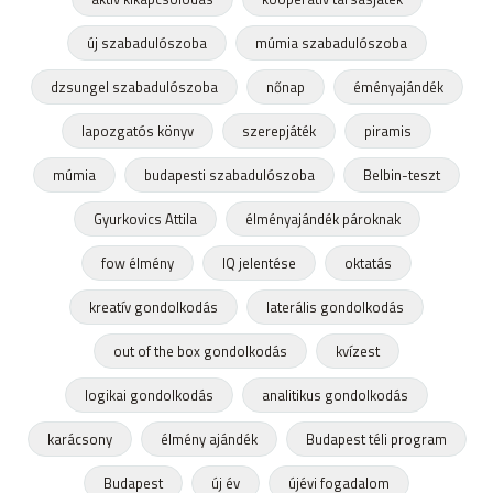
új szabadulószoba
múmia szabadulószoba
dzsungel szabadulószoba
nőnap
éményajándék
lapozgatós könyv
szerepjáték
piramis
múmia
budapesti szabadulószoba
Belbin-teszt
Gyurkovics Attila
élményajándék pároknak
fow élmény
IQ jelentése
oktatás
kreatív gondolkodás
laterális gondolkodás
out of the box gondolkodás
kvízest
logikai gondolkodás
analitikus gondolkodás
karácsony
élmény ajándék
Budapest téli program
Budapest
új év
újévi fogadalom