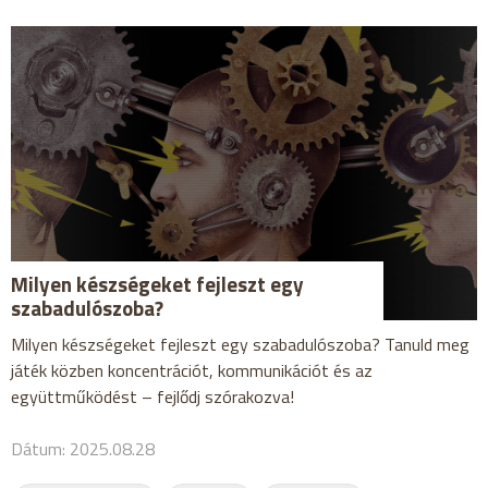
Milyen készségeket fejleszt egy
szabadulószoba?
Milyen készségeket fejleszt egy szabadulószoba? Tanuld meg
játék közben koncentrációt, kommunikációt és az
együttműködést – fejlődj szórakozva!
Dátum: 2025.08.28