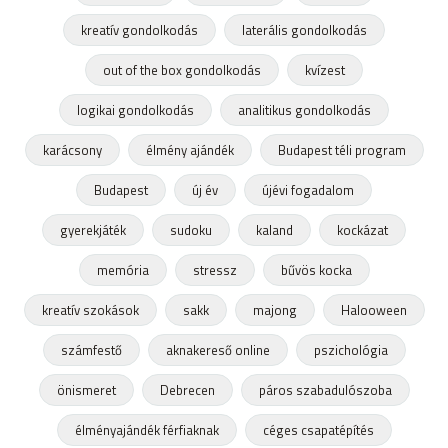
kreatív gondolkodás
laterális gondolkodás
out of the box gondolkodás
kvízest
logikai gondolkodás
analitikus gondolkodás
karácsony
élmény ajándék
Budapest téli program
Budapest
új év
újévi fogadalom
gyerekjáték
sudoku
kaland
kockázat
memória
stressz
bűvös kocka
kreatív szokások
sakk
majong
Halooween
számfestő
aknakereső online
pszichológia
önismeret
Debrecen
páros szabadulószoba
élményajándék férfiaknak
céges csapatépítés