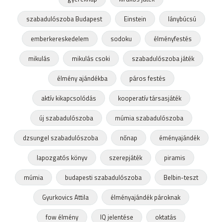
szabadulószoba Budapest
Einstein
lánybúcsú
emberkereskedelem
sodoku
élményfestés
mikulás
mikulás csoki
szabadulószoba játék
élmény ajándékba
páros festés
aktív kikapcsolódás
kooperatív társasjáték
új szabadulószoba
múmia szabadulószoba
dzsungel szabadulószoba
nőnap
éményajándék
lapozgatós könyv
szerepjáték
piramis
múmia
budapesti szabadulószoba
Belbin-teszt
Gyurkovics Attila
élményajándék pároknak
fow élmény
IQ jelentése
oktatás