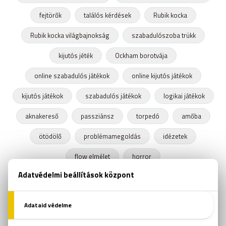
fejtörők
találós kérdések
Rubik kocka
Rubik kocka világbajnokság
szabadulószoba trükk
kijutós jéték
Ockham borotvája
online szabadulós játékok
online kijutós játékok
kijutós játékok
szabadulós játékok
logikai játékok
aknakereső
passziánsz
torpedó
amőba
ötödölő
problémamegoldás
idézetek
flow elmélet
horror
szabadulószoba gyerekeknek
betörő
iskolai szabadulószoba
találós kérdés
csapda
labirintus
Sissi szabadulószoba
out of the box