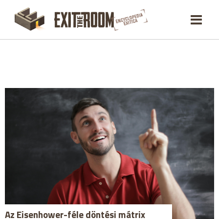
Az Eisenhower-féle döntési mátrix