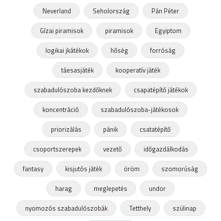
Neverland
Seholország
Pán Péter
Gízai piramisok
piramisok
Egyiptom
logikai jkátékok
hőség
forróság
táesasjáték
kooperatív játék
szabadulószoba kezdőknek
csapatépítő játékok
koncentráció
szabadulószoba-játékosok
priorizálás
pánik
csatatépítő
csoportszerepek
vezető
időgazdálkodás
fantasy
kisjutós játék
öröm
szomorúság
harag
meglepetés
undor
nyomozós szabadulószobák
Tetthely
szülinap