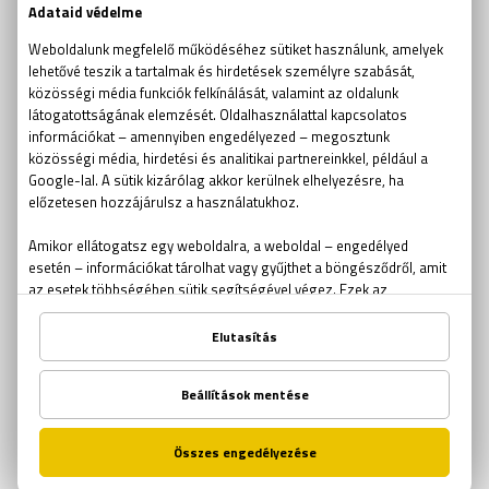
csapatépítés
kocsmakvíz
Csíkszentmihályi Mihály
szabadulószoba ajándékutalvány
szabadulószoba kupon
szabadulószoba tűz
Schindler listája szabadulószoba
Harry Potter szabadulószoba
online szabadulószoba
társasjátékok
Végjáték szabadulószoba
Endgame szabadulószoba
Bosszúállók szabadulószoba
Avengers szabadulószoba
Puzzle
kijutós járék
szabadulószoba választás
szabadulószoba franchise
escape játékok
Végtelen útvesztő