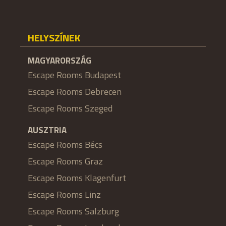
HELYSZÍNEK
MAGYARORSZÁG
Escape Rooms Budapest
Escape Rooms Debrecen
Escape Rooms Szeged
AUSZTRIA
Escape Rooms Bécs
Escape Rooms Graz
Escape Rooms Klagenfurt
Escape Rooms Linz
Escape Rooms Salzburg