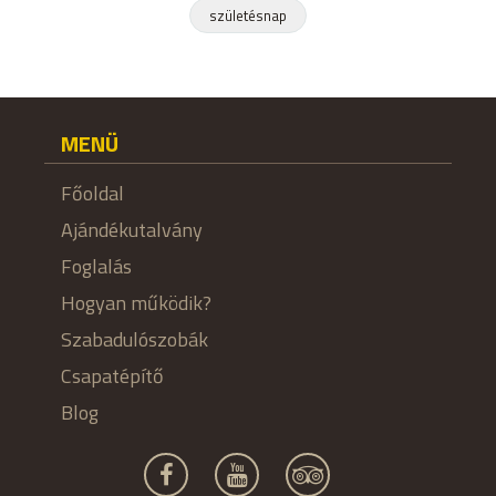
születésnap
MENÜ
Főoldal
Ajándékutalvány
Foglalás
Hogyan működik?
Szabadulószobák
Csapatépítő
Blog