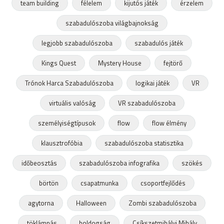
team building
félelem
kijutós játék
érzelem
szabadulószoba világbajnokság
legjobb szabadulószoba
szabadulós játék
Kings Quest
Mystery House
fejtörő
Trónok Harca Szabadulószoba
logikai játék
VR
virtuális valóság
VR szabadulószoba
személyiségtípusok
flow
flow élmény
klausztrofóbia
szabadulószoba statisztika
időbeosztás
szabadulószoba infografika
szökés
börtön
csapatmunka
csoportfejlődés
agytorna
Halloween
Zombi szabadulószoba
töklámpás
boldogság
Csíkszetmihályi Mihály