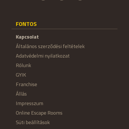
FONTOS
Kapcsolat
Általános szerződési feltételek
Adatvédelmi nyilatkozat
Rólunk
GYIK
Franchise
Állás
Impresszum
Online Escape Rooms
Süti beállítások